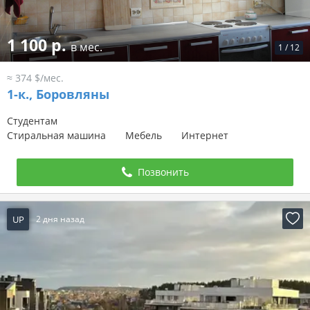
1 100 р.
в мес.
1
/
12
≈ 374 $/мес.
1-к.,
Боровляны
Студентам
Стиральная машина
Мебель
Интернет
Позвонить
UP
2 дня назад