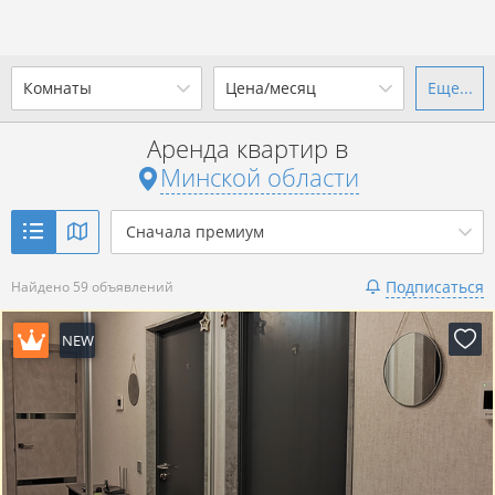
Комнаты
Цена/месяц
Еще...
Ваш город -
state Минская
область
?
Аренда квартир в
1-комн.
2-комн.
3-комн.
4+
от
до
Минской области
Да
Выбрать город
Показать 59 объявлений
р. за всё
Сначала премиум
Подписаться
Найдено 59 объявлений
Показать 59 объявлений
NEW