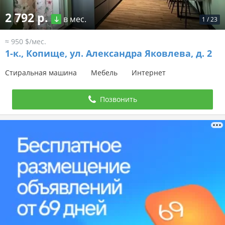
2 792 р.
в мес.
1
/
23
≈ 950 $/мес.
1-к.,
Копище, ул. Александра Яковлева, д. 2
Стиральная машина
Мебель
Интернет
Позвонить