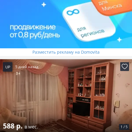
Разместить рекламу на Domovita
UP
5 дней назад
588 р.
в мес.
1
/
5