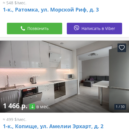
≈ 548 $/мес.
1-к.,
Ратомка, ул. Морской Риф, д. 3
Позвонить
Написать в Viber
1 466 р.
в мес.
1
/
30
≈ 499 $/мес.
1-к.,
Копище, ул. Амелии Эрхарт, д. 2