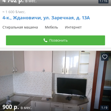
4 702 р.
в мес.
1
/
16
≈ 1 600 $/мес.
4-к.,
Ждановичи, ул. Заречная, д. 13А
Стиральная машина
Мебель
Интернет
Позвонить
900 р.
в мес.
1
/
9