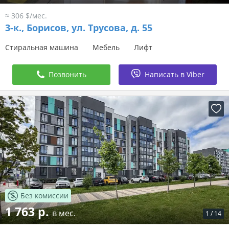
≈ 306 $/мес.
3-к.,
Борисов, ул. Трусова, д. 55
Стиральная машина
Мебель
Лифт
Позвонить
Написать в Viber
Без комиссии
1 763 р.
в мес.
1
/
14