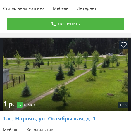
Стиральная машина
Мебель
Интернет
Позвонить
1 р.
в мес.
1
/
8
1-к.,
Нарочь, ул. Октябрьская, д. 1
Мебель
Холодильник