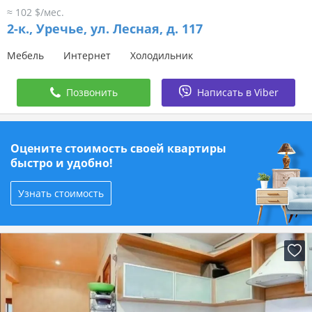
≈ 102 $/мес.
2-к.,
Уречье, ул. Лесная, д. 117
Мебель
Интернет
Холодильник
Позвонить
Написать в Viber
Оцените стоимость своей квартиры
быстро и удобно!
Узнать стоимость