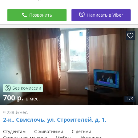
Позвонить
Написать в Viber
Без комиссии
700 р.
в мес.
1
/
9
≈ 238 $/мес.
2-к.,
Свислочь, ул. Строителей, д. 1.
Студентам
С животными
С детьми
Стиральная машина
Мебель
Интернет