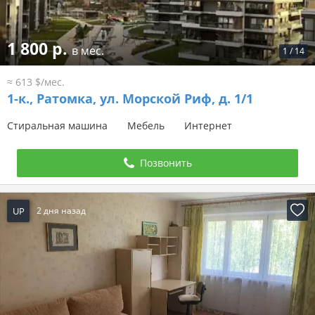
1 800 р.
в мес.
1
/
14
≈ 613 $/мес.
1-к.,
Ратомка, ул. Морской Риф, д. 1/1
Стиральная машина
Мебель
Интернет
Позвонить
UP
2 дня назад