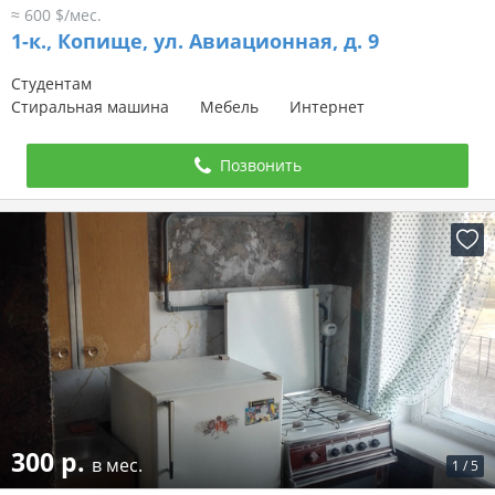
≈ 600 $/мес.
1-к.,
Копище, ул. Авиационная, д. 9
Студентам
Стиральная машина
Мебель
Интернет
Позвонить
300 р.
в мес.
1
/
5