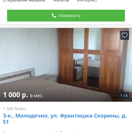
Позвонить
1 000 р.
в мес.
1
/
8
≈ 340 $/мес.
3-к.,
Молодечно, ул. Франтишка Скорины, д.
51