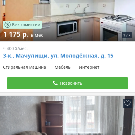
Без комиссии
1 175 р.
в мес.
1
/
7
≈ 400 $/мес.
3-к.,
Мачулищи, ул. Молодёжная, д. 15
Стиральная машина
Мебель
Интернет
Позвонить