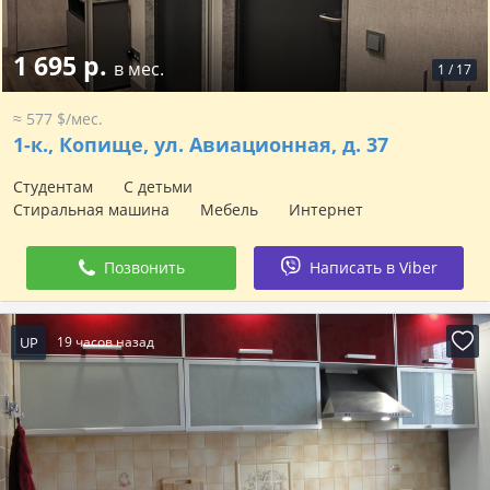
1 695 р.
в мес.
1
/
17
≈ 577 $/мес.
1-к.,
Копище, ул. Авиационная, д. 37
Студентам
С детьми
Стиральная машина
Мебель
Интернет
Позвонить
Написать в Viber
UP
19 часов назад