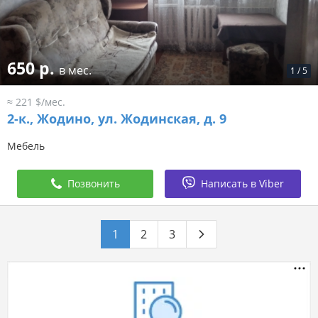
650 р.
в мес.
1
/
5
≈ 221 $/мес.
2-к.,
Жодино, ул. Жодинская, д. 9
Мебель
Позвонить
Написать в Viber
1
2
3