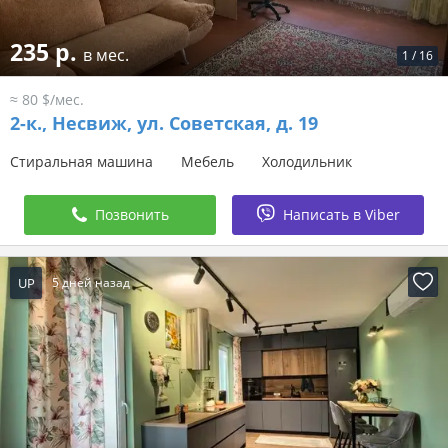
235 р.
в мес.
1
/
16
≈ 80 $/мес.
2-к.,
Несвиж, ул. Советская, д. 19
Стиральная машина
Мебель
Холодильник
Позвонить
Написать в Viber
UP
5 дней назад