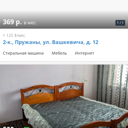
369 р.
в мес.
1
/
1
≈ 125 $/мес.
2-к.,
Пружаны, ул. Вашкевича, д. 12
Стиральная машина
Мебель
Интернет