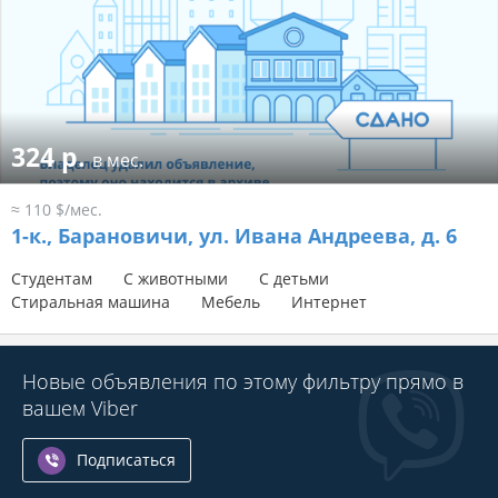
324 р.
в мес.
≈ 110 $/мес.
1-к.,
Барановичи, ул. Ивана Андреева, д. 6
Студентам
С животными
С детьми
Стиральная машина
Мебель
Интернет
Новые объявления по этому фильтру прямо в
вашем Viber
Подписаться