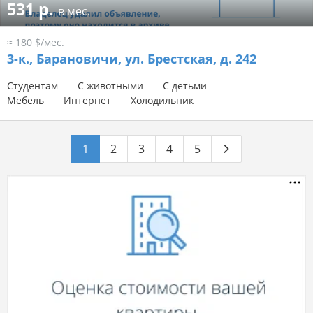
531 р.
в мес.
≈ 180 $/мес.
3-к.,
Барановичи, ул. Брестская, д. 242
Студентам
С животными
С детьми
Мебель
Интернет
Холодильник
1
2
3
4
5