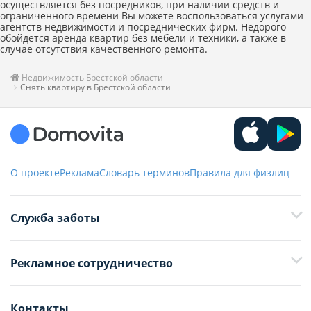
осуществляется без посредников, при наличии средств и
ограниченного времени Вы можете воспользоваться услугами
агентств недвижимости и посреднических фирм. Недорого
обойдется аренда квартир без мебели и техники, а также в
случае отсутствия качественного ремонта.
Недвижимость Брестской области
Снять квартиру в Брестской области
О проекте
Реклама
Словарь терминов
Правила для физлиц
Служба заботы
+375 29 376-13-70
Рекламное сотрудничество
+375 33 376-13-70
editor@domovita.by
+375 29 563-15-61 Кристина Филюта
Контакты
kb@domovita.by