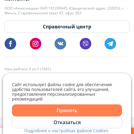
+375 29 179-11-28 Владислав Гладченко
ООО «Аниксмедиа» УНП 191299645, Юридический адрес: 220053, г.
Мы принимаем звонки и отвечаем на письма в будние дни с 9:00 до
Минск, Старовиленский тракт 87, офис 303
18:00.
vg@domovita.by
Справочный центр
Пишите и звоните нам в будние дни с 8:00 до 20:00.
Наш рейтинг 5 из 5 (1041)
Сайт использует файлы cookie для обеспечения
удобства пользователей сайта, его улучшения,
предоставления персонализированных
рекомендаций.
Telegram
Viber
Принять
Telegram
Отказаться
Политика конфиденциальности,
Политика обработки файлов cookie
и
Выбор настроек Cookie
Подробнее о настройках файлов Cookies