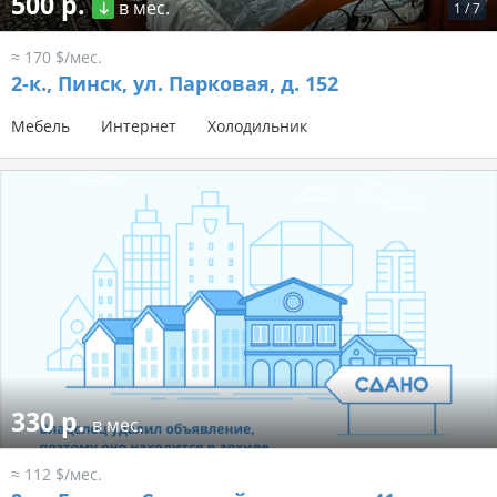
500 р.
в мес.
1
/
7
≈ 170 $/мес.
2-к.,
Пинск, ул. Парковая, д. 152
Мебель
Интернет
Холодильник
330 р.
в мес.
≈ 112 $/мес.