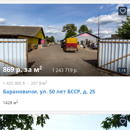
2
869 р. за м
1 243 719 р.
1
/
8
2
≈ 425 000 $
297 $/м
Барановичи, ул. 50 лет БССР, д. 25
2
1428 м