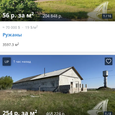
2
56 р. за м
204 848 р.
1
/
16
2
≈ 70 000 $
19 $/м
Ружаны
2
3597.3 м
UP
1 час назад
2
254 р. за м
468 224 р.
1
/
8