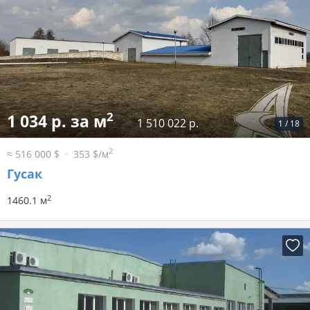
2
1 034 р. за м
1 510 022 р.
1
/
18
2
≈ 516 000 $
353 $/м
Гусак
2
1460.1 м