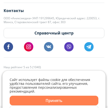
editor@domovita.by
+375 29 563-15-61 Кристина Филюта
Контакты
kb@domovita.by
+375 29 179-11-28 Владислав Гладченко
ООО «Аниксмедиа» УНП 191299645, Юридический адрес: 220053, г.
Мы принимаем звонки и отвечаем на письма в будние дни с 9:00 до
Минск, Старовиленский тракт 87, офис 303
18:00.
vg@domovita.by
Справочный центр
Пишите и звоните нам в будние дни с 8:00 до 20:00.
Наш рейтинг 5 из 5 (1040)
Сайт использует файлы cookie для обеспечения
удобства пользователей сайта, его улучшения,
предоставления персонализированных
рекомендаций.
Telegram
Viber
Принять
Telegram