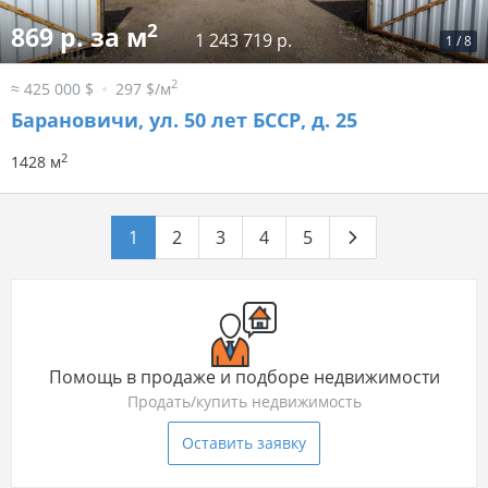
2
869 р. за м
1 243 719 р.
1
/
8
2
≈ 425 000 $
297 $/м
Барановичи, ул. 50 лет БССР, д. 25
2
1428 м
1
2
3
4
5
Помощь в продаже и подборе недвижимости
Продать/купить недвижимость
Оставить заявку