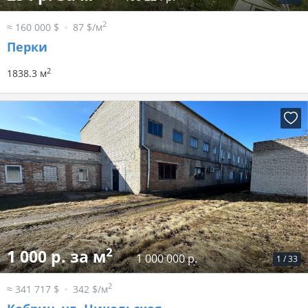
2
≈ 160 000 $
87 $/м
Перки
2
1838.3 м
2
1 000 р. за м
1 000 000 р.
1
/
33
2
≈ 341 717 $
342 $/м