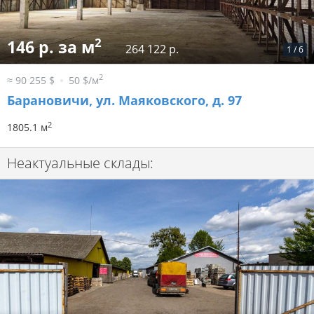
2
146 р. за м
264 122 р.
1
/
6
2
≈ 90 255 $
50 $/м
Барановичи, ул. Маяковского, д. 97
2
1805.1 м
Неактуальные склады: