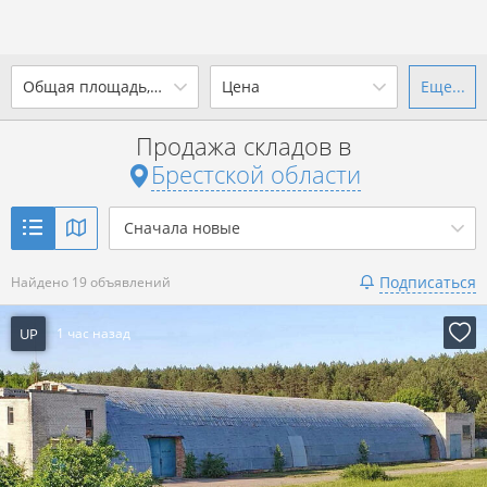
2
Общая площадь, м
Цена
Еще...
Ваш город -
state Брестская
область
?
Продажа складов в
от
до
от
до
Брестской области
Да
Выбрать город
2
р. за м
Сначала новые
Показать 19 объявлений
Подписаться
Найдено 19 объявлений
Показать 19 объявлений
UP
1 час назад