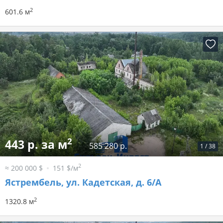
2
601.6 м
2
443 р. за м
585 280 р.
1
/
38
2
≈ 200 000 $
151 $/м
Ястрембель, ул. Кадетская, д. 6/А
2
1320.8 м