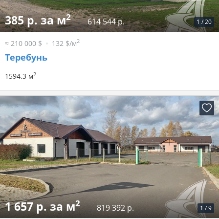
2
385 р. за м
614 544 р.
1
/
20
2
≈ 210 000 $
132 $/м
Теребунь
2
1594.3 м
2
1 657 р. за м
819 392 р.
1
/
9