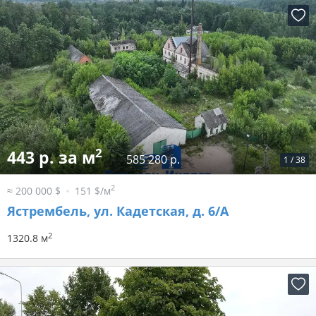
2
443 р. за м
585 280 р.
1
/
38
2
≈ 200 000 $
151 $/м
Ястрембель, ул. Кадетская, д. 6/А
2
1320.8 м