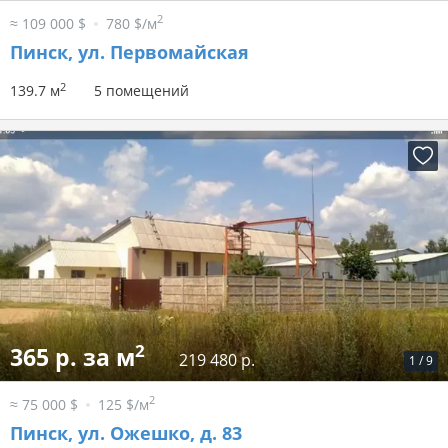
2
≈ 109 000 $
780 $/м
Пинск, ул. Первомайская
2
139.7 м
5 помещений
2
365 р. за м
219 480 р.
1
/
9
2
≈ 75 000 $
125 $/м
Пинск, ул. Ожешко, д. 83