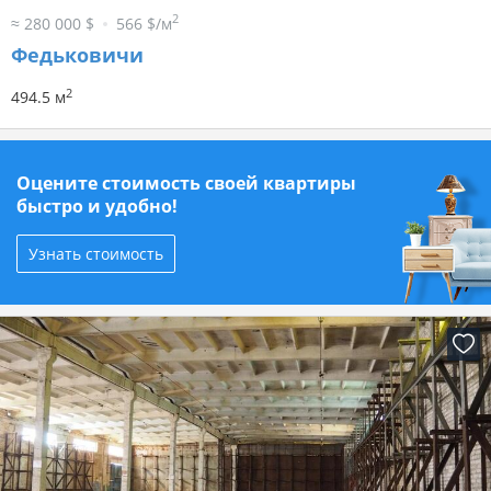
2
≈ 280 000 $
566 $/м
Федьковичи
2
494.5 м
Оцените стоимость своей квартиры
быстро и удобно!
Узнать стоимость