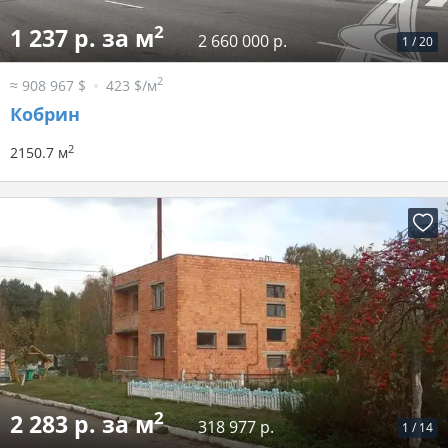
2
1 237 р. за м
2 660 000 р.
1
/
20
2
≈ 908 967 $
423 $/м
Кобрин
2
2150.7 м
2
2 283 р. за м
318 977 р.
1
/
14