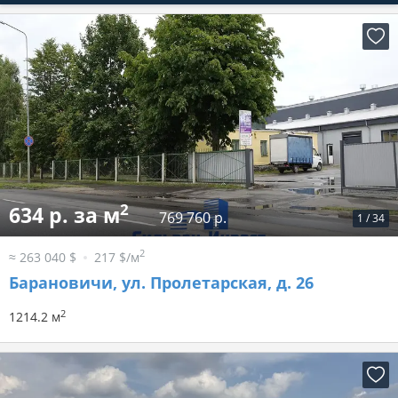
2
634 р. за м
769 760 р.
1
/
34
2
≈ 263 040 $
217 $/м
Барановичи, ул. Пролетарская, д. 26
2
1214.2 м