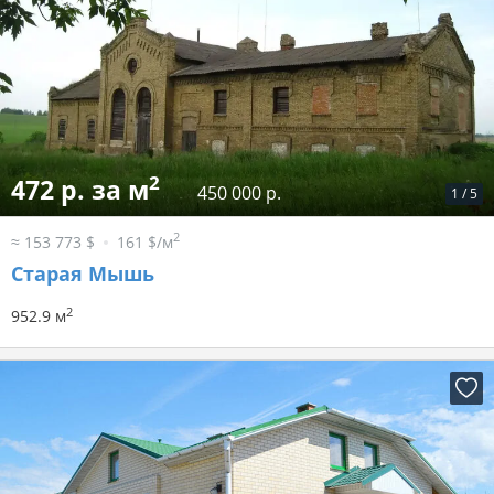
2
472 р. за м
450 000 р.
1
/
5
2
≈ 153 773 $
161 $/м
Старая Мышь
2
952.9 м