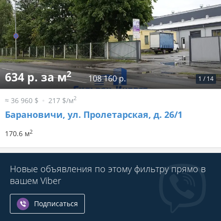
2
634 р. за м
108 160 р.
1
/
14
2
≈ 36 960 $
217 $/м
Барановичи, ул. Пролетарская, д. 26/1
2
170.6 м
Новые объявления по этому фильтру прямо в
вашем Viber
Подписаться