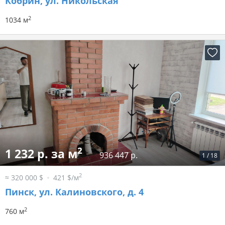
Кобрин, ул. Никольская
2
1034 м
2
1 232 р. за м
936 447 р.
1
/
18
2
≈ 320 000 $
421 $/м
Пинск, ул. Калиновского, д. 4
2
760 м