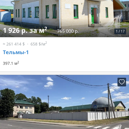
2
1 926 р. за м
765 000 р.
1
/
17
2
≈ 261 414 $
658 $/м
Тельмы-1
2
397.1 м