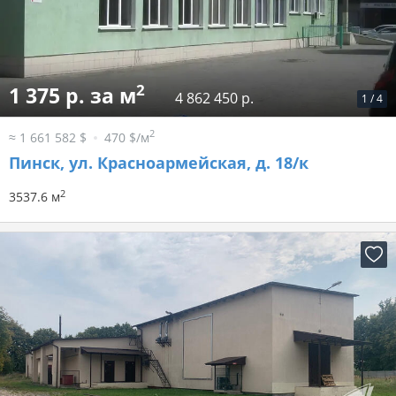
2
1 375 р. за м
4 862 450 р.
1
/
4
2
≈ 1 661 582 $
470 $/м
Пинск, ул. Красноармейская, д. 18/к
2
3537.6 м