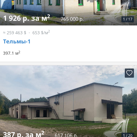
2
1 926 р. за м
765 000 р.
1
/
17
2
≈ 259 463 $
653 $/м
Тельмы-1
2
397.1 м
2
387 р. за м
617 106 р.
1
/
20