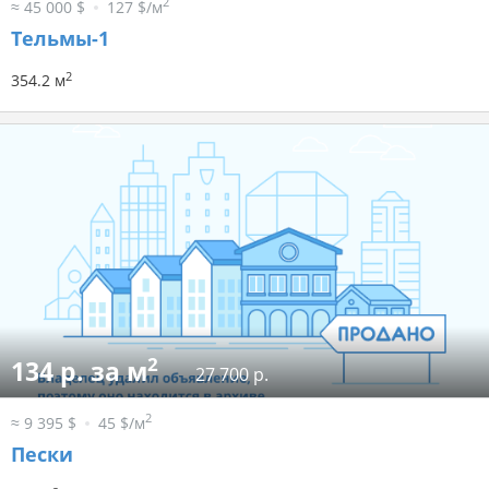
2
≈ 45 000 $
127 $/м
Тельмы-1
2
354.2 м
2
134 р. за м
27 700 р.
2
≈ 9 395 $
45 $/м
Пески