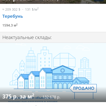
2
≈ 209 302 $
131 $/м
Теребунь
2
1594.3 м
Неактуальные склады:
2
375 р. за м
132 678 р.