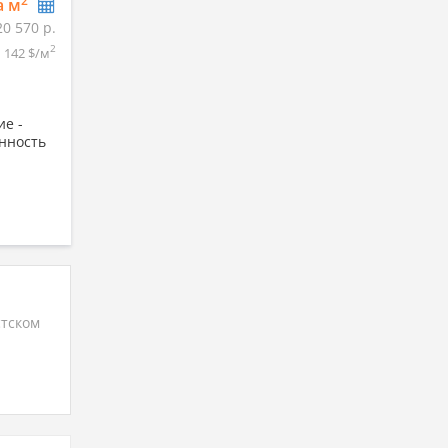
2
а м
20 570 р.
2
142 $/м
е -
нность
тском