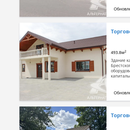
Обновле
Торгов
2
493.8м
Здание к
Брестско
оборудов
капиталь
Обновле
Торго