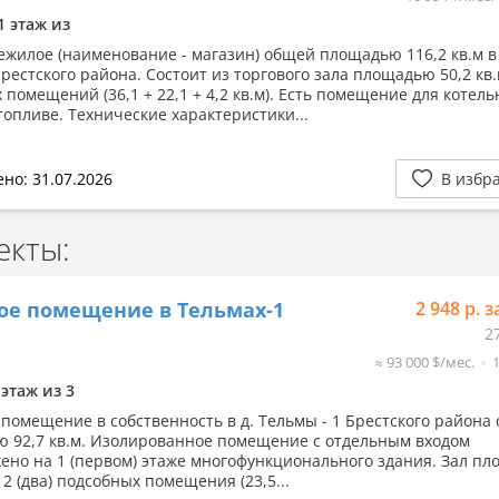
1 этаж из
ежилое (наименование - магазин) общей площадью 116,2 кв.м в 
рестского района. Состоит из торгового зала площадью 50,2 кв.
 помещений (36,1 + 22,1 + 4,2 кв.м). Есть помещение для котель
топливе. Технические характеристики...
но: 31.07.2026
В избр
екты:
ое помещение в Тельмах-1
2 948 р. з
2
≈ 93 000 $/мес.
 этаж из 3
 помещение в собственность в д. Тельмы - 1 Брестского района
 92,7 кв.м. Изолированное помещение с отдельным входом
ено на 1 (первом) этаже многофункционального здания. Зал п
, 2 (два) подсобных помещения (23,5...