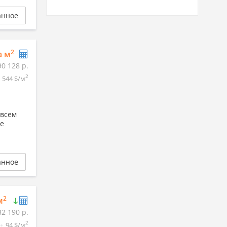
анное
2
а м
90 128 р.
2
544 $/м
 всем
ее
анное
2
м
32 190 р.
2
94 $/м