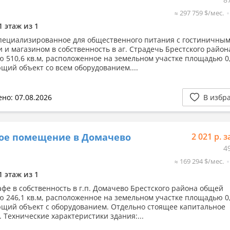
≈ 297 759 $/мес.
1 этаж из 1
пециализированное для общественного питания с гостиничны
 и магазином в собственность в аг. Страдечь Брестского райо
 510,6 кв.м, расположенное на земельном участке площадью 0,
щий объект со всем оборудованием....
но: 07.08.2026
В избр
вое помещение в Домачево
2 021 р. з
4
≈ 169 294 $/мес.
1 этаж из 1
афе в собственность в г.п. Домачево Брестского района общей
 246,1 кв.м, расположенное на земельном участке площадью 0,
щий объект с оборудованием. Отдельно стоящее капитальное
. Технические характеристики здания:...