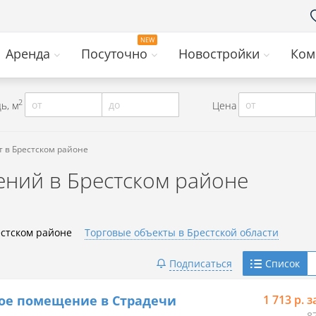
Аренда
Посуточно
Новостройки
Ком
2
от
до
от
ь, м
Цена
т в Брестском районе
ний в Брестском районе
естском районе
Торговые объекты в Брестской области
Telegram
Подписаться
Список
Viber
ое помещение в Страдечи
1 713 р. з
8