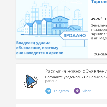
Торго
2
49.2м
1
Земельны
незаверш
здание с
в аг. Мед
Обновле
Рассылка новых объявлен
Получайте уведомления о новых объ
районе
Telegram
Viber