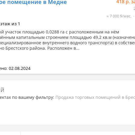
вое помещение в Медне
418 р. з
≈ 7 000 $/мес.
 этаж из 1
й участок площадью 0,0288 га с расположенным на нём
ённым капитальным строением площадью 49,2 кв.м (назначени
пециализированное внутреннего водного транспорта) в собстве
но Брестского района. Расположен в...
но: 02.08.2024
ий
ектах по вашему фильтру:
Продажа торговых помещений в Брес