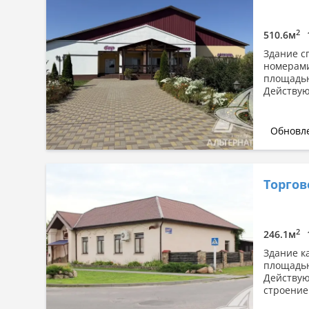
Сначала дорогие
По площади: большая → малая
2
510.6м
По площади: малая → большая
Здание с
номерами
площадью
Действую
Обновле
Торго
2
246.1м
Здание к
площадью
Действую
строение