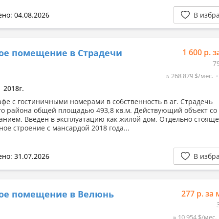
но: 04.08.2026
В избр
ое помещение в Страдечи
1 600 р. з
7
≈ 268 879 $/мес.
2018г.
афе с гостиничными номерами в собственность в аг. Страдечь
го района общей площадью 493,8 кв.м. Действующий объект со
анием. Введен в эксплуатацию как жилой дом. Отдельно стоящ
ное строение с мансардой 2018 года...
но: 31.07.2026
В избр
вое помещение в Велюнь
277 р. за 
≈ 10 954 $/мес.