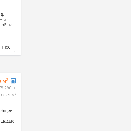
д.
м и
ной на
анное
2
а м
73 290 р.
2
1 003 $/м
 общей
лощадью