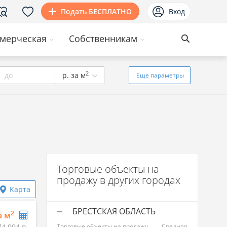
Подать БЕСПЛАТНО
Вход
мерческая
Собственникам
2
до
р. за м
Еще
параметры
Торговые объекты на
продажу в других городах
Карта
БРЕСТСКАЯ ОБЛАСТЬ
2
а м
74 994 р.
Торговые объекты на продажу
Средняя