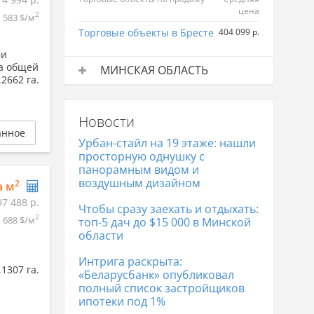
цена
2
583 $/м
Торговые объекты в Бресте
404 099 р.
ми
на общей
МИНСКАЯ ОБЛАСТЬ
2662 га.
Торговые объекты на продажу
Средняя
цена
Новости
Торговые объекты в
573 305 р.
анное
Минске
Урбан-стайл на 19 этаже: нашли
просторную однушку с
панорамным видом и
воздушным дизайном
2
а м
97 488 р.
Чтобы сразу заехать и отдыхать:
2
688 $/м
топ-5 дач до $15 000 в Минской
области
Интрига раскрыта:
1307 га.
«Беларусбанк» опубликовал
полный список застройщиков
ипотеки под 1%