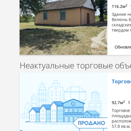
2
116.2м
Здание н
Велюнь Б
складских
твердом 
Обновле
Неактуальные торговые объ
Торгов
2
92.7м
1
Торговое
площадью
располож
57,8 кв.м