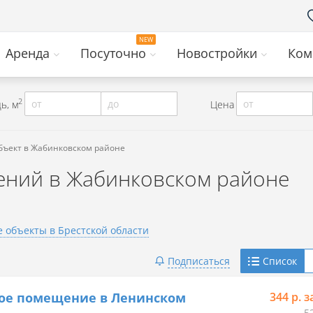
Аренда
Посуточно
Новостройки
Ком
2
от
до
от
ь, м
Цена
бъект в Жабинковском районе
ний в Жабинковском районе
 объекты в Брестской области
Telegram
Подписаться
Список
Viber
вое помещение в Ленинском
344 р. з
5