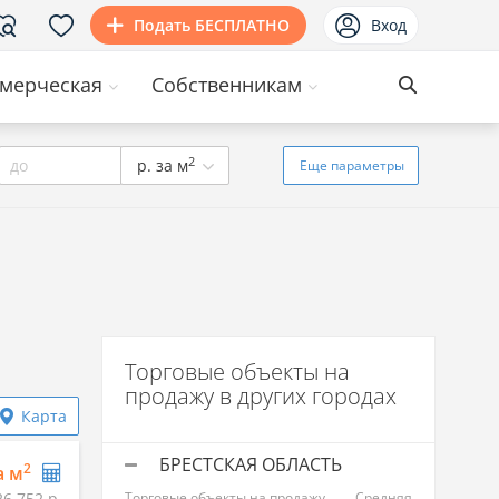
Подать БЕСПЛАТНО
Вход
мерческая
Собственникам
2
до
р. за м
Еще
параметры
Торговые объекты на
продажу в других городах
Карта
БРЕСТСКАЯ ОБЛАСТЬ
2
а м
26 752 р.
Торговые объекты на продажу
Средняя