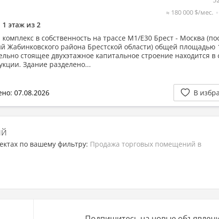
≈ 180 000 $/мес.
1 этаж из 2
 комплекс в собственность на трассе М1/E30 Брест - Москва (пос
й Жабинковского района Брестской области) общей площадью 
дельно стоящее двухэтажное капитальное строение находится в 
укции. Здание разделено...
но: 07.08.2026
В избр
ий
ектах по вашему фильтру:
Продажа торговых помещений в
Подпишитесь на новые объявлени