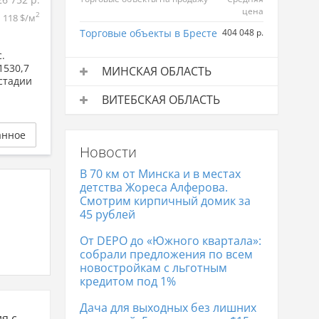
цена
2
118 $/м
Торговые объекты в Бресте
404 048 р.
.
1530,7
МИНСКАЯ ОБЛАСТЬ
стадии
Торговые объекты на продажу
Средняя
ВИТЕБСКАЯ ОБЛАСТЬ
цена
Торговые объекты на продажу
Средняя
Торговые объекты в
571 122 р.
цена
анное
Минске
Новости
Торговые объекты в
405 135 р.
Витебске
В 70 км от Минска и в местах
детства Жореса Алферова.
Смотрим кирпичный домик за
45 рублей
От DEPO до «Южного квартала»:
собрали предложения по всем
новостройкам с льготным
кредитом под 1%
Дача для выходных без лишних
я с