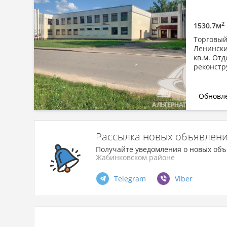
Сначала дорогие
По площади: большая → малая
2
1530.7м
По площади: малая → большая
Торговый
Ленински
кв.м. От
реконстр
Обновле
Рассылка новых объявлен
Получайте уведомления о новых объ
Жабинковском районе
Telegram
Viber