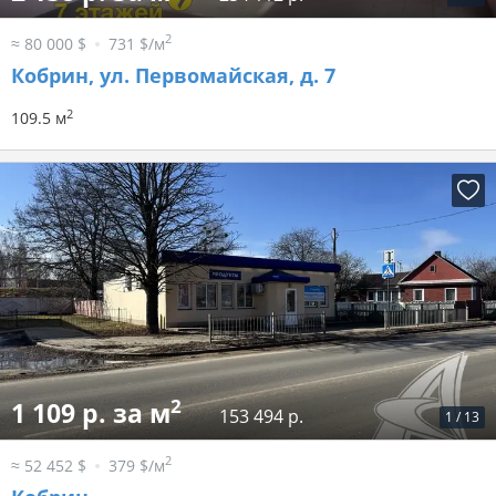
2
≈ 80 000 $
731 $/м
Кобрин, ул. Первомайская, д. 7
2
109.5 м
2
1 109 р. за м
153 494 р.
1
/
13
2
≈ 52 452 $
379 $/м