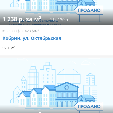
2
1 238 р. за м
114 130 р.
2
≈ 39 000 $
423 $/м
Кобрин, ул. Октябрьская
2
92.1 м