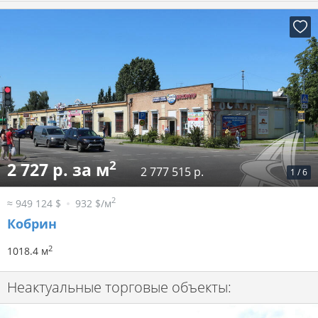
2
2 727 р. за м
2 777 515 р.
1
/
6
2
≈ 949 124 $
932 $/м
Кобрин
2
1018.4 м
Неактуальные торговые объекты: