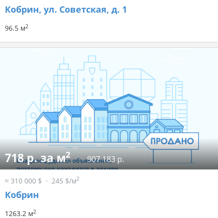
Кобрин, ул. Советская, д. 1
2
96.5 м
2
718 р. за м
907 183 р.
2
≈ 310 000 $
245 $/м
Кобрин
2
1263.2 м