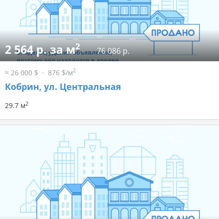
2
2 564 р. за м
76 086 р.
2
≈ 26 000 $
876 $/м
Кобрин, ул. Центральная
2
29.7 м