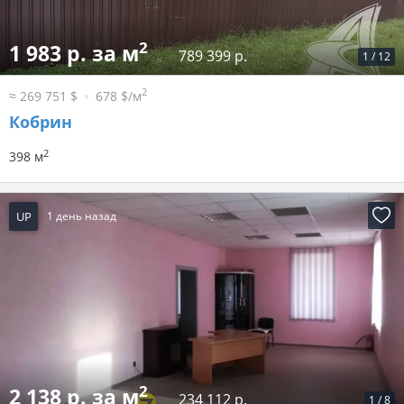
2
1 983 р. за м
789 399 р.
1
/
12
2
≈ 269 751 $
678 $/м
Кобрин
2
398 м
UP
1 день назад
2
2 138 р. за м
234 112 р.
1
/
8