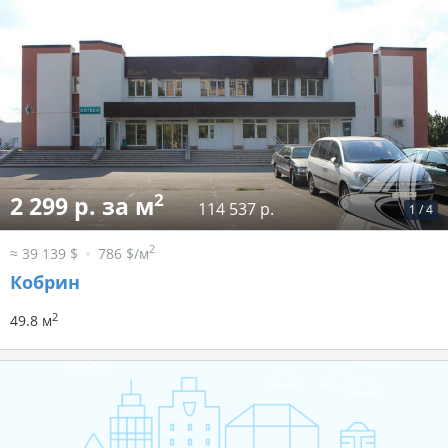
2
2 299 р. за м
114 537 р.
1
/
4
2
≈ 39 139 $
786 $/м
Кобрин
2
49.8 м