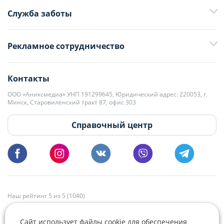
Служба заботы
+375 29 376-13-70
Рекламное сотрудничество
+375 33 376-13-70
editor@domovita.by
+375 29 563-15-61 Кристина Филюта
Контакты
kb@domovita.by
+375 29 179-11-28 Владислав Гладченко
ООО «Аниксмедиа» УНП 191299645, Юридический адрес: 220053, г.
Мы принимаем звонки и отвечаем на письма в будние дни с 9:00 до
Минск, Старовиленский тракт 87, офис 303
18:00.
vg@domovita.by
Справочный центр
Пишите и звоните нам в будние дни с 8:00 до 20:00.
Наш рейтинг 5 из 5 (1040)
Сайт использует файлы cookie для обеспечения