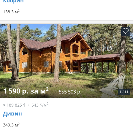
Кобрин
2
138.3 м
2
1 590 р. за м
555 503 р.
1
/
11
2
≈ 189 825 $
543 $/м
Дивин
2
349.3 м