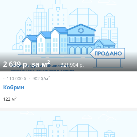
2
2 639 р. за м
321 904 р.
2
≈ 110 000 $
902 $/м
Кобрин
2
122 м