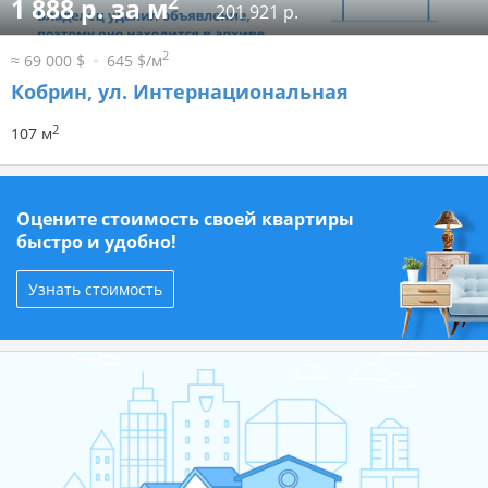
2
1 888 р. за м
201 921 р.
2
≈ 69 000 $
645 $/м
Кобрин, ул. Интернациональная
2
107 м
Оцените стоимость своей квартиры
быстро и удобно!
Узнать стоимость