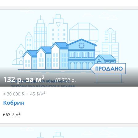
2
132 р. за м
87 792 р.
2
≈ 30 000 $
45 $/м
Кобрин
2
663.7 м