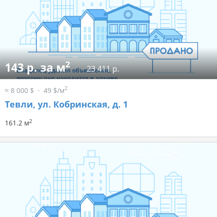
2
143 р. за м
23 411 р.
2
≈ 8 000 $
49 $/м
Тевли, ул. Кобринская, д. 1
2
161.2 м