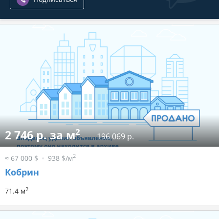
2
2 746 р. за м
196 069 р.
2
≈ 67 000 $
938 $/м
Кобрин
2
71.4 м