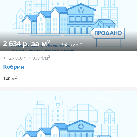
2
2 634 р. за м
368 726 р.
2
≈ 126 000 $
900 $/м
Кобрин
2
140 м