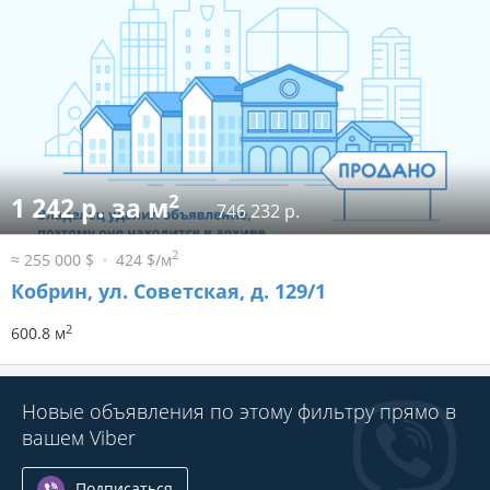
2
1 242 р. за м
746 232 р.
2
≈ 255 000 $
424 $/м
Кобрин, ул. Советская, д. 129/1
2
600.8 м
Новые объявления по этому фильтру прямо в
вашем Viber
Подписаться