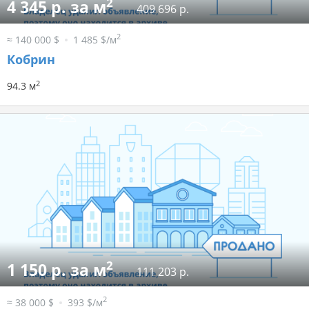
2
4 345 р. за м
409 696 р.
2
≈ 140 000 $
1 485 $/м
Кобрин
2
94.3 м
2
1 150 р. за м
111 203 р.
2
≈ 38 000 $
393 $/м