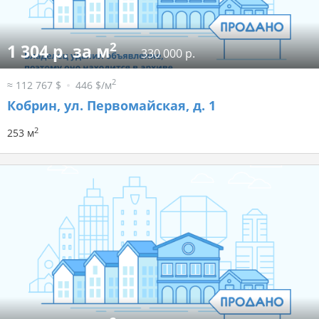
2
1 304 р. за м
330 000 р.
2
≈ 112 767 $
446 $/м
Кобрин, ул. Первомайская, д. 1
2
253 м