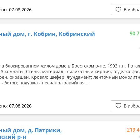
но: 07.08.2026
В избр
ный дом, г. Кобрин, Кобринский
90 7
в блокированном жилом доме в Брестском р-не. 1993 г.п. 1 этаж
, 3 комнаты. Стены: материал - силикатный кирпич; отделка фас
рен, окрашен. Кровля: шифер. Фундамент: ленточный монолит
- бетон; подушка - песчано-гравийная....
но: 07.08.2026
В избр
ный дом, д. Патрики,
219 4
ский р-н