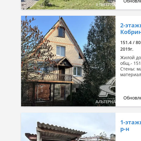
Обновле
2-этаж
Кобрин
151.4 / 80
2019г.
Жилой дом
общ.- 151,
Стены: м
материал
Обновле
1-этаж
р-н