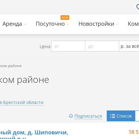
Аренда
Посуточно
Новостройки
Ком
от
до
р. за всё
Цена
ском районе
ком районе
в Брестской области
Telegram
Подписаться
Список
Viber
ный дом, д. Шиповичи,
58 5
ский р-н