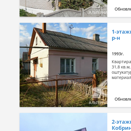
Обновле
1-этаж
р-н
1993г.
Квартира 
31,8 кв.м
оштукату
материал 
Обновле
2-этаж
Кобрин