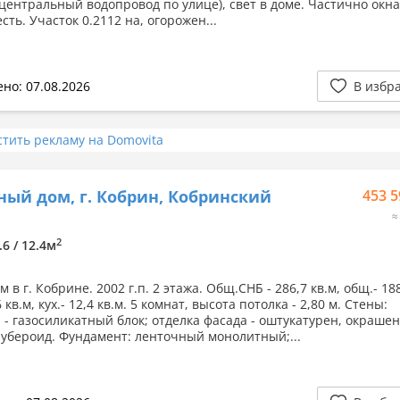
(центральный водопровод по улице), свет в доме. Частично окна
ть. Участок 0.2112 на, огорожен...
но: 07.08.2026
В избр
стить рекламу на Domovita
ный дом, г. Кобрин, Кобринский
453 5
≈
2
.6 / 12.4м
 в г. Кобрине. 2002 г.п. 2 этажа. Общ.СНБ - 286,7 кв.м, общ.- 188
6 кв.м, кух.- 12,4 кв.м. 5 комнат, высота потолка - 2,80 м. Стены:
 - газосиликатный блок; отделка фасада - оштукатурен, окрашен
рубероид. Фундамент: ленточный монолитный;...