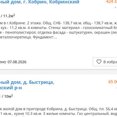
ный дом, г. Кобрин, Кобринский
424 3
≈
2
 / 11.2м
 в г.Кобрине. 2 этажа. Общ. СНБ- 138,7 кв.м, общ.- 138,7 кв.м, ж
, кух.- 11,2 кв.м. 4 комнаты. Стены: материал - газосиликатный б
е - пенополистирол; отделка фасада - оштукатурен, окрашен (ле
металлочерепица. Фундамент:...
но: 07.08.2026
В избр
ный дом, д. Быстрица,
65 0
ский р-н
2
1 / 10м
 жилой дом в пригороде Кобрина, д. Быстрица. Общ. пл. 56,4 кв
1 кв.м., кухня 10.3 кв.м. 3 жилые комнаты. Газ центральный, во