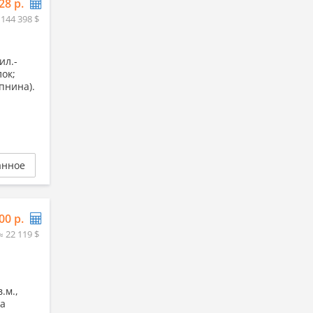
28 р.
 144 398 $
ил.-
лок;
пнина).
анное
00 р.
≈ 22 119 $
.м.,
да