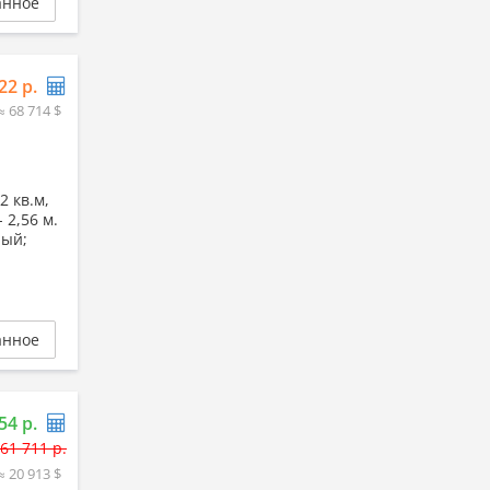
анное
22 р.
≈ 68 714 $
2 кв.м,
- 2,56 м.
ный;
анное
54 р.
61 711 р.
≈ 20 913 $