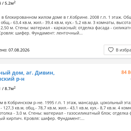
2
4 / 5.2м
 в блокированном жилом доме в г.Кобрине. 2008 г.п. 1 этаж. Об
 общ.- 63,4 кв.м, жил.- 39,4 кв.м, кух.- 5,2 кв.м. 3 комнаты, высота
 2,50 м. Стены: материал - каркасный; отделка фасада - силика
Кровля: шифер. Фундамент: ленточный...
но: 07.08.2026
В избр
ный дом, аг. Дивин,
84 8
ский р-н
2
1 / 8.7м
 в Кобринском р-не. 1995 г.п. 1 этаж, мансарда. цокольный эта
 127,3 кв.м, общ.- 78,7 кв.м, жил.- 43,1 кв.м, кух.- 8,7 кв.м. 4 ком
толка - 3,0 м. Стены: материал - газосиликатный блок; отделка 
ый кирпич. Кровля: шифер. Фундамент:...