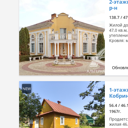
2-этаж
р-н
138.7 / 47
Жилой дом
47,0 кв.м
утеплени
Кровля: 
Обновле
NEW
1-этаж
Кобрин
56.4 / 46.
1967г.
Продается
жилая 46.