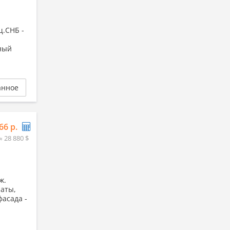
щ.СНБ -
тный
анное
66 р.
≈ 28 880 $
ж.
наты,
фасада -