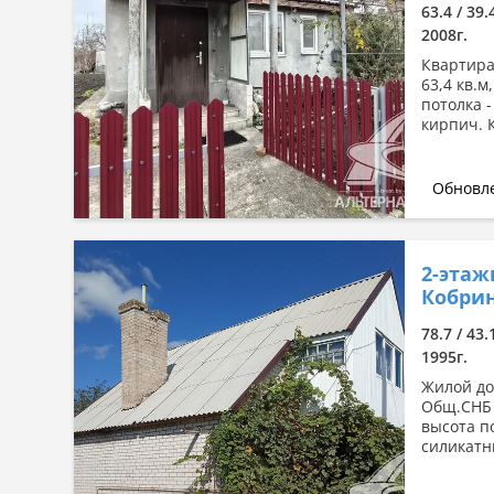
63.4 / 39.
2008г.
Квартира
63,4 кв.м,
потолка -
кирпич. 
Обновле
2-этаж
Кобрин
78.7 / 43.
1995г.
Жилой дом
Общ.СНБ -
высота по
силикатн