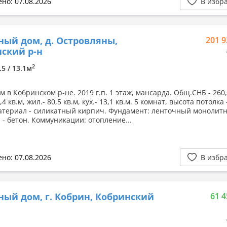
но: 07.08.2026
В избр
ный дом, д. Островляны,
201 9
ский р-н
2
.5 / 13.1м
 в Кобринском р-не. 2019 г.п. 1 этаж, мансарда. Общ.СНБ - 260,
4 кв.м, жил.- 80,5 кв.м, кух.- 13,1 кв.м. 5 комнат, высота потолка 
атериал - силикатный кирпич. Фундамент: ленточный монолит
 - бетон. Коммуникации: отопление...
но: 07.08.2026
В избр
ный дом, г. Кобрин, Кобринский
61 4