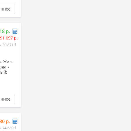
анное
18 р.
91 097 р.
≈ 30 871 $
. Жил.-
ада -
ный;
анное
80 р.
≈ 74 689 $