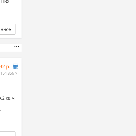
 ПВХ,
анное
92 р.
 154 356 $
,2 кв.м,
.