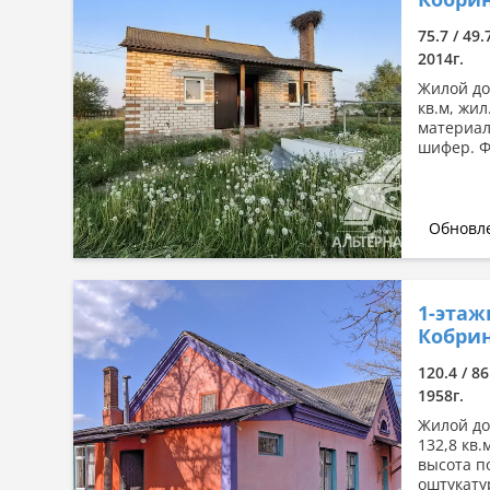
Сначала дорогие
75.7 / 49.
По комнатности: большая →
2014г.
малая
Жилой дом
По комнатности: малая →
кв.м, жил
большая
материал
По площади: большая → малая
шифер. Ф
По площади: малая → большая
Обновле
1-этаж
Кобрин
120.4 / 86
1958г.
Жилой до
132,8 кв.м
высота по
оштукату