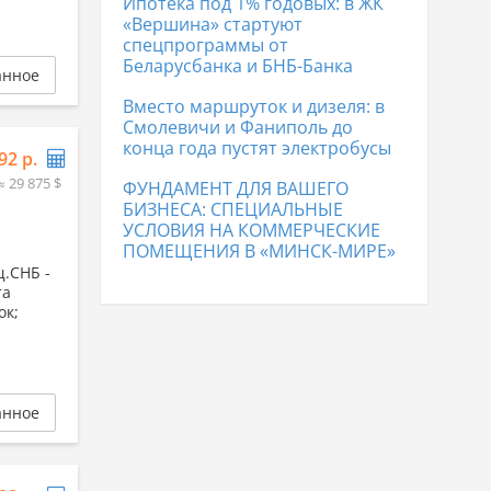
Ипотека под 1% годовых: в ЖК
Дома в Лиде
170 267 р.
«Вершина» стартуют
спецпрограммы от
Беларусбанка и БНБ-Банка
анное
Вместо маршруток и дизеля: в
Смолевичи и Фаниполь до
конца года пустят электробусы
92 р.
≈ 29 875 $
ФУНДАМЕНТ ДЛЯ ВАШЕГО
БИЗНЕСА: СПЕЦИАЛЬНЫЕ
УСЛОВИЯ НА КОММЕРЧЕСКИЕ
ПОМЕЩЕНИЯ В «МИНСК-МИРЕ»
щ.СНБ -
та
ок;
анное