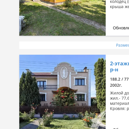
колодец 
крыша жес
Обновле
Разме
2-этаж
р-н
188.2 / 77
2002г.
Жилой дом
жил.- 77,
материал
Кровля: 