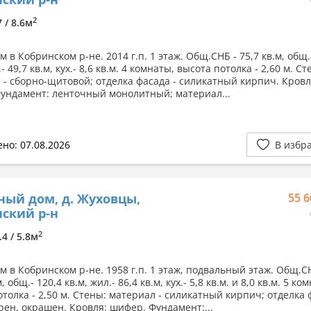
2
7 / 8.6м
 в Кобринском р-не. 2014 г.п. 1 этаж. Общ.СНБ - 75,7 кв.м, общ.
.- 49,7 кв.м, кух.- 8,6 кв.м. 4 комнаты, высота потолка - 2,60 м. Ст
 - сборно-щитовой; отделка фасада - силикатный кирпич. Кровл
ундамент: ленточный монолитный; материал...
но: 07.08.2026
В избр
ный дом, д. Жуховцы,
55 6
ский р-н
2
.4 / 5.8м
м в Кобринском р-не. 1958 г.п. 1 этаж, подвальный этаж. Общ.С
, общ.- 120,4 кв.м, жил.- 86,4 кв.м, кух.- 5,8 кв.м. и 8,0 кв.м. 5 ком
толка - 2,50 м. Стены: материал - силикатный кирпич; отделка 
рен, окрашен. Кровля: шифер. Фундамент:...