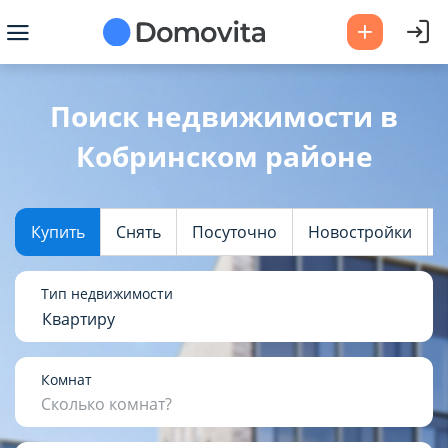
Ваш город -
Кобринский район
?
Поиск недвижимости в
Кобринском районе
Да
Выбрать город
Купить
Снять
Посуточно
Новостройки
Тип недвижимости
Квартиру
Комнат
Сколько комнат?