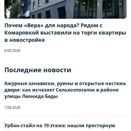
Почем «Вера» для народа? Рядом с
Комаровкой выставили на торги квартиры
в новостройке
8.08.2026
Бронирование квартиры
Последние новости
Отправьте запрос, чтобы забронировать
Ажурные занавески, руины и открытые настежь
двери: как исчезает Сельхозпоселок в районе
Количество гостей
улицы Леонида Беды
7.08.2026
Заезд
Взрослые
-
0
+
НАСТРОЙТЕ ПАРАМЕТРЫ
НАСТРОЙТЕ ПАРАМЕТРЫ
Урбан-стайл на 19 этаже: нашли просторную