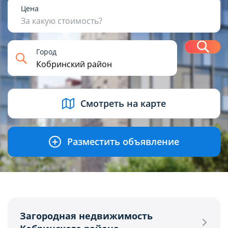
1
2
3
4+
Цена
За какую стоимость?
Н
Город
USD
BYN
EUR
RUB
Смотреть на карте
Разместить объявление
Загородная недвижимость