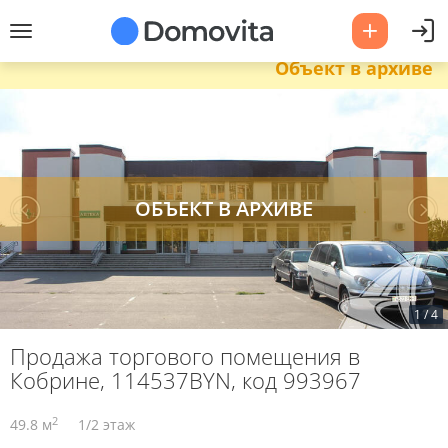
Объект в архиве
1
/
4
Продажа торгового помещения в
Кобрине, 114537BYN, код 993967
2
49.8 м
1/2 этаж