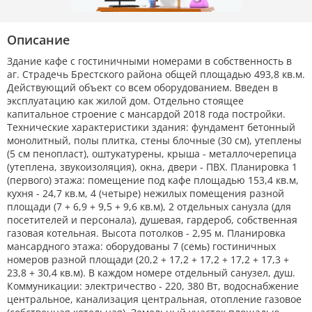
25.07.2026
1 607р.
Описание
24.07.2026
1 607р.
Здание кафе с гостиничными номерами в собственность в
23.07.2026
1 607р.
аг. Страдечь Брестского района общей площадью 493,8 кв.м.
Действующий объект со всем оборудованием. Введен в
эксплуатацию как жилой дом. Отдельно стоящее
21.07.2026
1 607р.
капитальное строение с мансардой 2018 года постройки.
Технические характеристики здания: фундамент бетонный
18.07.2026
1 607р.
монолитный, полы плитка, стены блочные (30 см), утеплены
(5 см пенопласт), оштукатурены, крыша - металлочерепица
(утеплена, звукоизоляция), окна, двери - ПВХ. Планировка 1
17.07.2026
1 607р.
(первого) этажа: помещение под кафе площадью 153,4 кв.м,
кухня - 24,7 кв.м, 4 (четыре) нежилых помещения разной
16.07.2026
1 607р.
площади (7 + 6,9 + 9,5 + 9,6 кв.м), 2 отдельных санузла (для
посетителей и персонала), душевая, гардероб, собственная
газовая котельная. Высота потолков - 2,95 м. Планировка
14.07.2026
1 607р.
мансардного этажа: оборудованы 7 (семь) гостиничных
номеров разной площади (20,2 + 17,2 + 17,2 + 17,2 + 17,3 +
23,8 + 30,4 кв.м). В каждом номере отдельный санузел, душ.
12.07.2026
1 607р.
-6р.
Коммуникации: электричество - 220, 380 Вт, водоснабжение
центральное, канализация центральная, отопление газовое
11.07.2026
1 613р.
+6р.