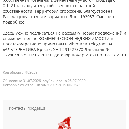
(собственная котельная). Земельный участок площадью
0,1181 га находится у собственника в частной
собственности. Территория огорожена, благоустроена.
9.07.2026
1 607р.
Рассматриваются все варианты. Лот - 192087. Смотреть
подробнее.
8.07.2026
1 607р.
Здесь можно подписаться на рассылку новых предложений и
снижения цен по КОММЕРЧЕСКОЙ НЕДВИЖИМОСТИ в
7.07.2026
1 607р.
Брестском регионе прямо Вам в Viber или Telegram ЗАО
«АЛЬТЕРНАТИВА Брест». УНП 291427570 Лицензия №
3.07.2026
1 607р.
02240/303 от 02.02.2016г. Договор номер 2087/1 от 08.07.2019
2.07.2026
1 607р.
Код объекта: 993058
1.07.2026
1 607р.
Обновлено 31.07.2026, опубликовано 08.07.2020
Договор с собственником: 08.07.2019 №2087/1
30.06.2026
1 607р.
27.06.2026
Контакты продавца
1 607р.
+0р.
26.06.2026
1 607р.
-0р.