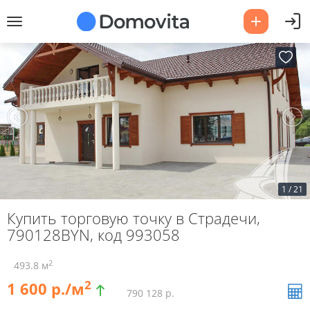
1
/
21
Купить торговую точку в Страдечи,
790128BYN, код 993058
2
493.8 м
2
1 600 р./м
790 128 р.