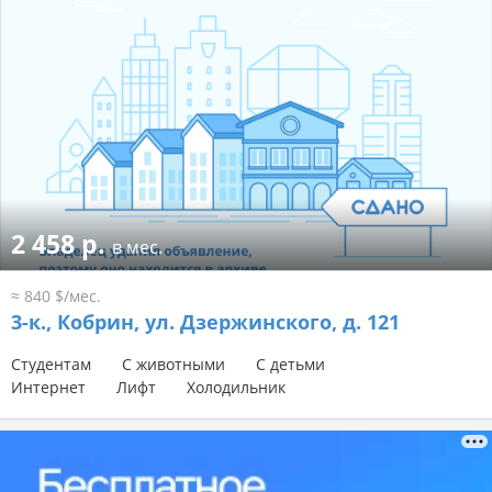
2 458 р.
в мес.
≈ 840 $/мес.
3-к.,
Кобрин, ул. Дзержинского, д. 121
Студентам
С животными
С детьми
Интернет
Лифт
Холодильник