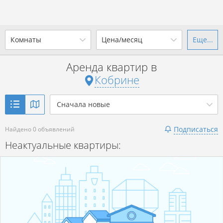
Комнаты
Цена/месяц
Еще...
Ваш город -
г. Кобрин
?
Аренда квартир в
1-комн.
2-комн.
3-комн.
4+
от
до
Кобрине
Да
Выбрать город
Показать объявления
р. за всё
Сначала новые
Подписаться
Найдено 0 объявлений
Показать объявления
Неактуальные квартиры: