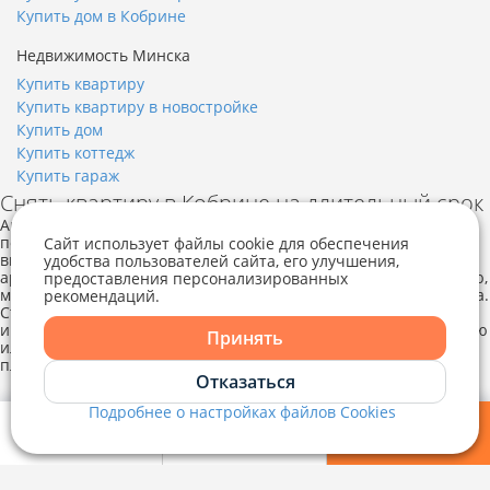
Купить дом в Кобрине
Недвижимость Минска
Купить квартиру
Купить квартиру в новостройке
Купить дом
Купить коттедж
Купить гараж
Снять квартиру в Кобрине на длительный срок
Аренда квартиры в Кобрине сможет удовлетворить каждого
потенциального клиента, нуждающегося в качественном и
Сайт использует файлы cookie для обеспечения
вместе с тем, доступном жилье. Предоставляется квартира в
удобства пользователей сайта, его улучшения,
аренду на длительный срок, без посредников, на сутки, неделю,
предоставления персонализированных
месяц, все зависит от индивидуального пожелания арендатора.
рекомендаций.
Telegram
Viber
Стоимость варьируется в прямой зависимости от того, в каком
именно районе можно в текущий момент снять однокомнатную
Принять
или двухкомнатную квартиру в Кобрине, а также специфики
планировки арендуемого жилья.
Telegram
Отказаться
Недвижимость Кобрина
Снять квартиру в Кобрине
Подробнее о настройках файлов Cookies
Viber
Мои фильтры
Избранное
Войти