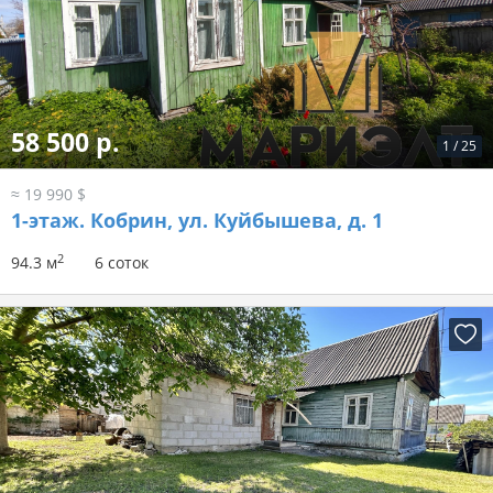
58 500 р.
1
/
25
≈ 19 990 $
1-этаж.
Кобрин, ул. Куйбышева, д. 1
2
94.3 м
6 соток