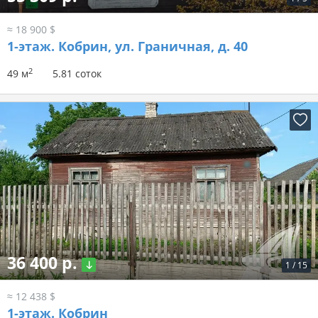
≈ 18 900 $
1-этаж.
Кобрин, ул. Граничная, д. 40
2
49 м
5.81 соток
36 400 р.
1
/
15
≈ 12 438 $
1-этаж.
Кобрин