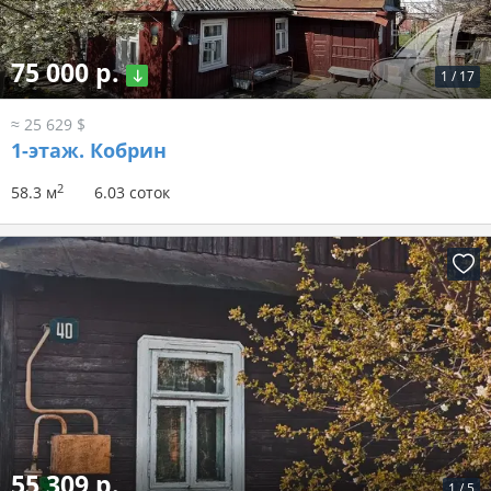
75 000 р.
1
/
17
≈ 25 629 $
1-этаж.
Кобрин
2
58.3 м
6.03 соток
55 309 р.
1
/
5