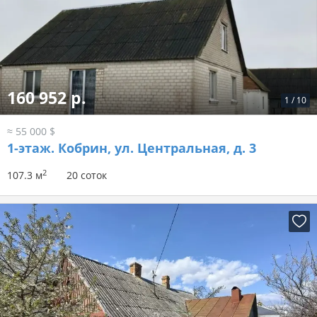
160 952 р.
1
/
10
≈ 55 000 $
1-этаж.
Кобрин, ул. Центральная, д. 3
2
107.3 м
20 соток