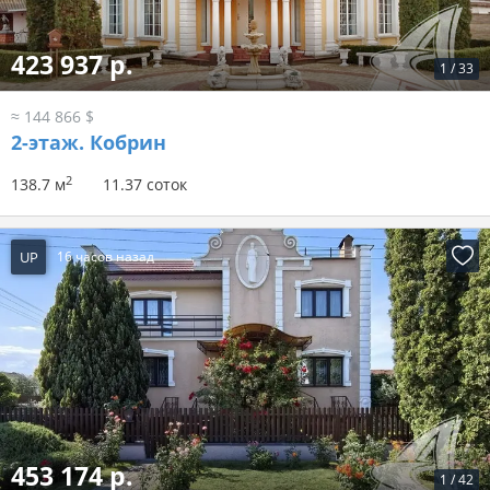
423 937 р.
1
/
33
≈ 144 866 $
2-этаж.
Кобрин
2
138.7 м
11.37 соток
UP
16 часов назад
453 174 р.
1
/
42