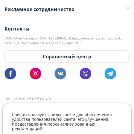
+375 29 376-13-70
Рекламное сотрудничество
+375 33 376-13-70
editor@domovita.by
+375 29 563-15-61 Кристина Филюта
Контакты
kb@domovita.by
+375 29 179-11-28 Владислав Гладченко
ООО «Аниксмедиа» УНП 191299645, Юридический адрес: 220053, г.
Мы принимаем звонки и отвечаем на письма в будние дни с 9:00 до
Минск, Старовиленский тракт 87, офис 303
18:00.
vg@domovita.by
Справочный центр
Пишите и звоните нам в будние дни с 8:00 до 20:00.
Наш рейтинг 5 из 5 (1040)
Сайт использует файлы cookie для обеспечения
удобства пользователей сайта, его улучшения,
предоставления персонализированных
рекомендаций.
Telegram
Viber