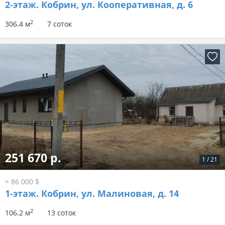
2-этаж.
Кобрин, ул. Кооперативная, д. 6
2
306.4 м
7 соток
251 670 р.
1
/
21
≈ 86 000 $
1-этаж.
Кобрин, ул. Малиновая, д. 14
2
106.2 м
13 соток