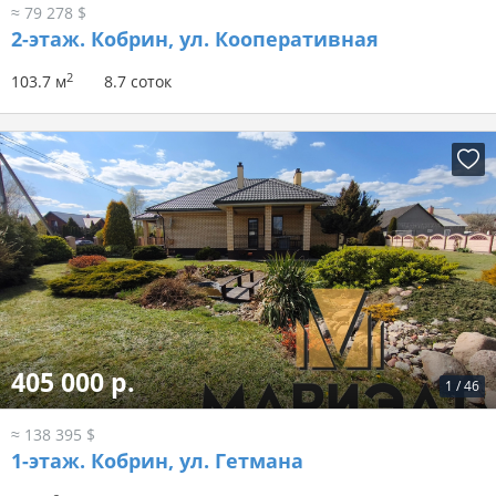
≈ 79 278 $
2-этаж.
Кобрин, ул. Кооперативная
2
103.7 м
8.7 соток
405 000 р.
1
/
46
≈ 138 395 $
1-этаж.
Кобрин, ул. Гетмана