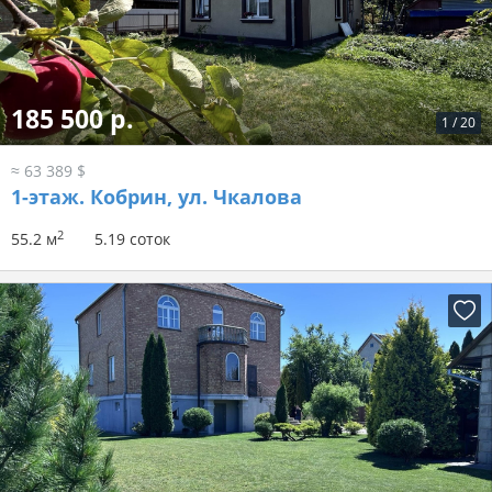
185 500 р.
1
/
20
≈ 63 389 $
1-этаж.
Кобрин, ул. Чкалова
2
55.2 м
5.19 соток