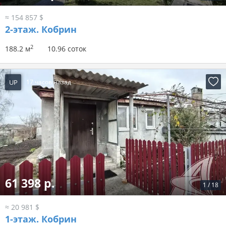
≈ 154 857 $
2-этаж.
Кобрин
2
188.2 м
10.96 соток
UP
17 часов назад
61 398 р.
1
/
18
≈ 20 981 $
1-этаж.
Кобрин