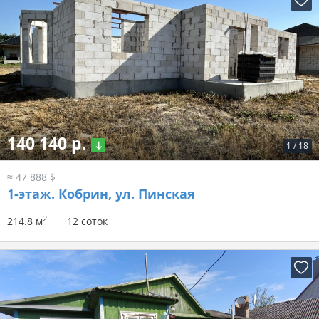
140 140 р.
1
/
18
≈ 47 888 $
1-этаж.
Кобрин, ул. Пинская
2
214.8 м
12 соток