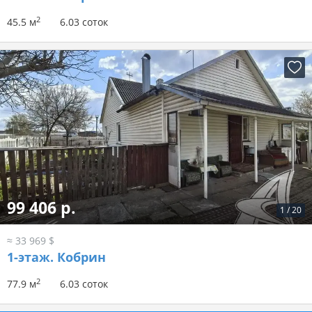
2
45.5 м
6.03 соток
99 406 р.
1
/
20
≈ 33 969 $
1-этаж.
Кобрин
2
77.9 м
6.03 соток