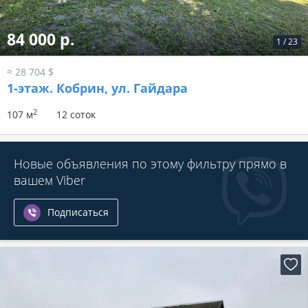
84 000 р.
1
/
23
≈ 28 704 $
1-этаж.
Кобрин, ул. Гайдара
2
107 м
12 соток
Новые объявления по этому фильтру прямо в
вашем Viber
Подписаться