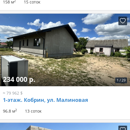
2
158 м
15 соток
234 000 р.
1
/
29
≈ 79 962 $
1-этаж.
Кобрин, ул. Малиновая
2
96.8 м
13 соток