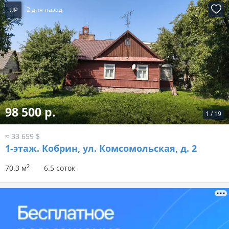
UP
2 дня назад
98 500 р.
1
/
19
≈ 33 659 $
1-этаж.
Кобрин, ул. Комсомольская, д. 2
2
70.3 м
6.5 соток