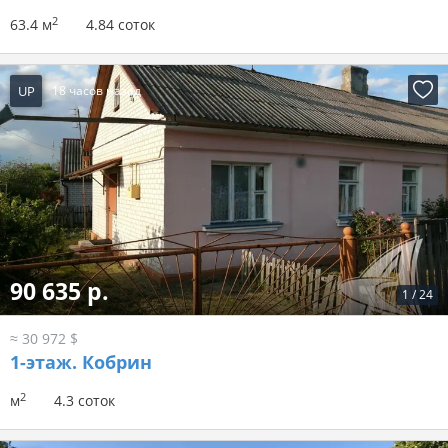
2
63.4 м
4.84 соток
UP
18 часов назад
90 635 р.
1
/
24
≈ 30 972 $
1-этаж.
Кобрин
2
м
4.3 соток