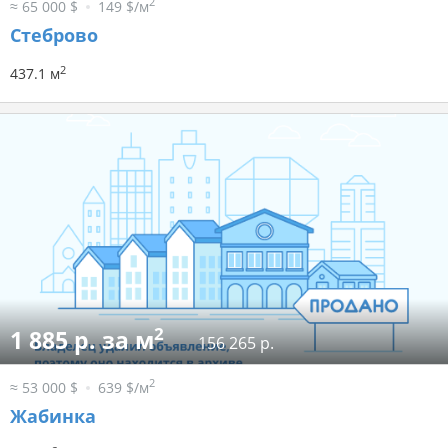
2
≈ 65 000 $
149 $/м
Стеброво
2
437.1 м
2
1 885 р. за м
156 265 р.
2
≈ 53 000 $
639 $/м
Жабинка