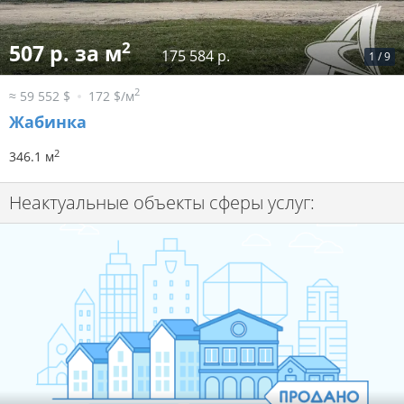
2
507 р. за м
175 584 р.
1
/
9
2
≈ 59 552 $
172 $/м
Жабинка
2
346.1 м
Неактуальные объекты сферы услуг: