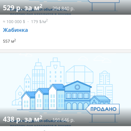
2
529 р. за м
294 840 р.
2
≈ 100 000 $
179 $/м
Жабинка
2
557 м
2
438 р. за м
191 646 р.