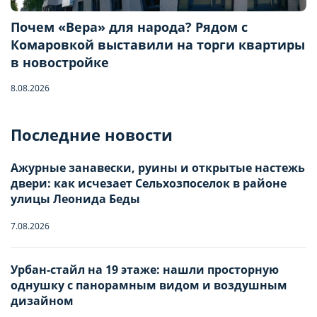
Почем «Вера» для народа? Рядом с
Комаровкой выставили на торги квартиры
в новостройке
8.08.2026
Бронирование квартиры
Последние новости
Ажурные занавески, руины и открытые настежь
Отправьте запрос, чтобы забронировать
двери: как исчезает Сельхозпоселок в районе
улицы Леонида Беды
Количество гостей
7.08.2026
Заезд
Урбан-стайл на 19 этаже: нашли просторную
Взрослые
-
0
+
НАСТРОЙТЕ ПАРАМЕТРЫ
НАСТРОЙТЕ ПАРАМЕТРЫ
однушку с панорамным видом и воздушным
ИСПОЛЬЗОВАНИЯ ФАЙЛОВ
ИСПОЛЬЗОВАНИЯ ФАЙЛОВ
дизайном