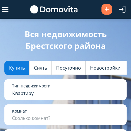
Ваш город -
Брестский район
?
Вся недвижимость
Брестского района
Да
Выбрать город
Купить
Снять
Посуточно
Новостройки
Тип недвижимости
Квартиру
Комнат
Сколько комнат?