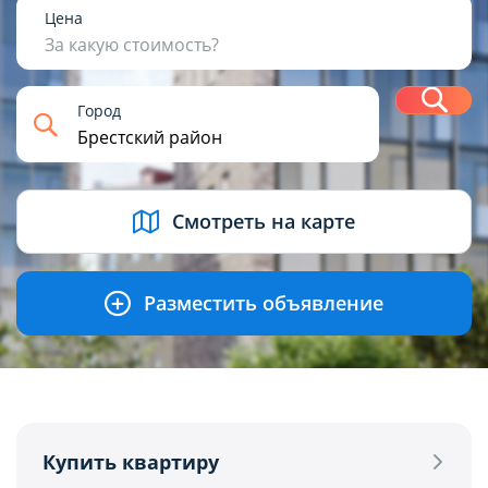
1
2
3
4+
Цена
За какую стоимость?
Н
Город
USD
BYN
EUR
RUB
Смотреть на карте
Разместить объявление
Купить квартиру