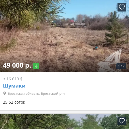
49 000 р.
1
/
7
≈ 16 619 $
Шумаки
Брестская область, Брестский р-н
25.52 соток