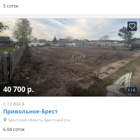
5 соток
40 700 р.
1
/
6
≈ 13 804 $
Привольное-Брест
Брестская область, Брестский р-н
6.04 соток