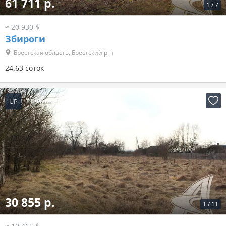
61 711 р.
1
/
7
≈ 20 930 $
Збироги
Брестская область, Брестский р-н
24.63 соток
UP
11 часов назад
30 855 р.
1
/
11