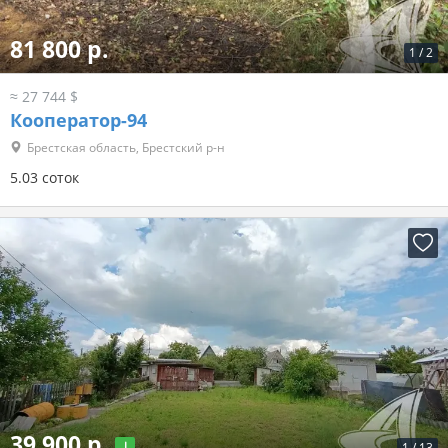
81 800 р.
1
/
2
≈ 27 744 $
Кооператор-94
Брестская область, Брестский р-н
5.03 соток
39 900 р.
1
/
13