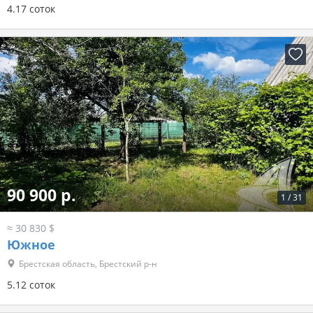
4.17 соток
90 900 р.
1
/
31
≈ 30 830 $
Южное
Брестская область, Брестский р-н
5.12 соток