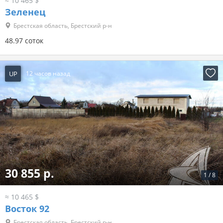
≈ 10 465 $
Зеленец
Брестская область, Брестский р-н
48.97 соток
UP
12 часов назад
30 855 р.
1
/
8
≈ 10 465 $
Восток 92
Брестская область, Брестский р-н