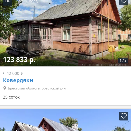
UP
1 день назад
123 833 р.
1
/
3
≈ 42 000 $
Ковердяки
Брестская область, Брестский р-н
25 соток