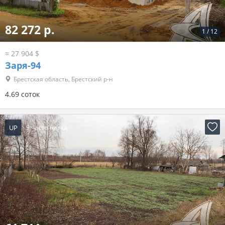
82 272 р.
1
/
12
≈ 27 904 $
Заря-94
Брестская область, Брестский р-н
4.69 соток
UP
9 часов назад