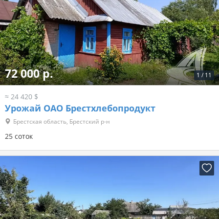
72 000 р.
1
/
11
≈ 24 420 $
Урожай ОАО Брестхлебопродукт
Брестская область, Брестский р-н
25 соток