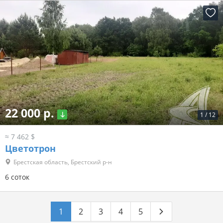
22 000 р.
1
/
12
≈ 7 462 $
Цветотрон
Брестская область, Брестский р-н
6 соток
1
2
3
4
5