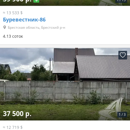
≈ 13 533 $
Буревестник-86
Брестская область, Брестский р-н
4.13 соток
37 500 р.
1
/
3
≈ 12 719 $