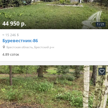
44 950 р.
1
/
21
≈ 15 246 $
Буревестник-86
Брестская область, Брестский р-н
4.89 соток