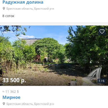
Радужная долина
Брестская область, Брестский р-н
8 соток
33 500 р.
1
/
6
≈ 11 362 $
Мирное
Брестская область, Брестский р-н