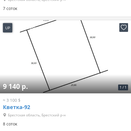
7 соток
UP
1 день назад
9 140 р.
1
/
1
≈ 3 100 $
Кветка-92
Брестская область, Брестский р-н
8 соток