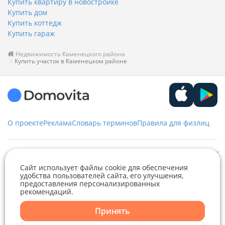
Купить квартиру в новостройке
Купить дом
Купить коттедж
Купить гараж
Недвижимость Каменецкого района
Купить участок в Каменецком районе
О проекте
Реклама
Словарь терминов
Правила для физлиц
Служба заботы
Сайт использует файлы cookie для обеспечения
удобства пользователей сайта, его улучшения,
+375 29 376-13-70
предоставления персонализированных
Рекламное сотрудничество
+375 33 376-13-70
рекомендаций.
Telegram
Viber
editor@domovita.by
+375 29 563-15-61 Кристина Филюта
Принять
Контакты
kb@domovita.by
Telegram