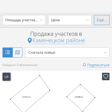
Площадь участка, сотки
Цена
Еще...
Ваш город -
district Каменецкий
район
?
Продажа участков в
от
до
от
до
Каменецком районе
Да
Выбрать город
р. за всё
Сначала новые
Показать 3 объявления
Подписаться
Найдено 3 объявлений
Показать 3 объявления
UP
23 часа назад