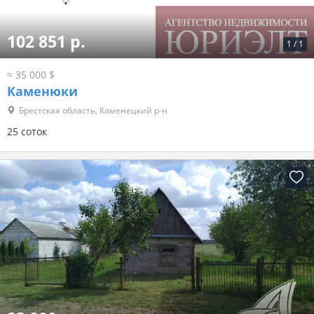
102 851 р.
1
/
1
≈ 35 000 $
Каменюки
Брестская область, Каменецкий р-н
25 соток