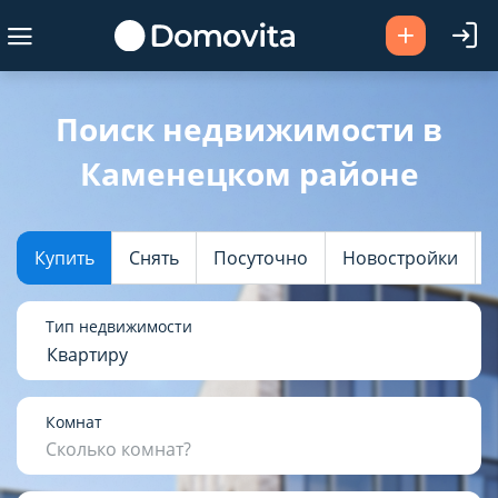
Ваш город -
Каменецкий район
?
Поиск недвижимости в
Каменецком районе
Да
Выбрать город
Купить
Снять
Посуточно
Новостройки
Тип недвижимости
Квартиру
Комнат
Сколько комнат?