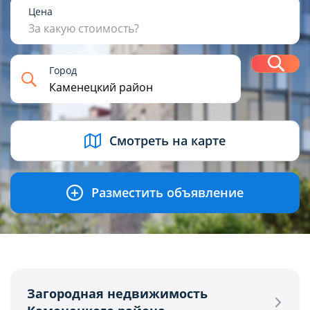
1
2
3
4+
Цена
За какую стоимость?
Н
Город
USD
BYN
EUR
RUB
Смотреть на карте
Разместить объявление
Загородная недвижимость