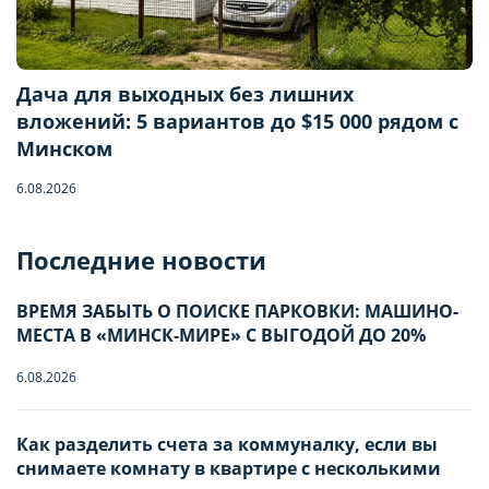
Дача для выходных без лишних
вложений: 5 вариантов до $15 000 рядом с
Минском
6.08.2026
Бронирование квартиры
Последние новости
Отправьте запрос, чтобы забронировать
ВРЕМЯ ЗАБЫТЬ О ПОИСКЕ ПАРКОВКИ: МАШИНО-
МЕСТА В «МИНСК-МИРЕ» С ВЫГОДОЙ ДО 20%
Количество гостей
6.08.2026
Заезд
Взрослые
-
0
+
НАСТРОЙТЕ ПАРАМЕТРЫ
НАСТРОЙТЕ ПАРАМЕТРЫ
Как разделить счета за коммуналку, если вы
снимаете комнату в квартире с несколькими