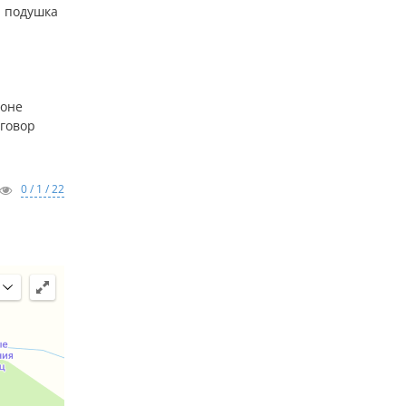
; подушка
ионе
оговор
0 / 1 / 22