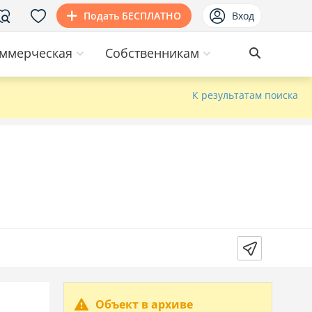
Подать БЕСПЛАТНО
Вход
ммерческая
Собственникам
К результатам поиска
Объект в архиве