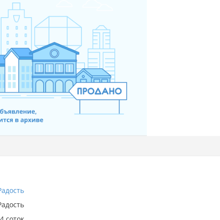
Радость
Радость
4 соток