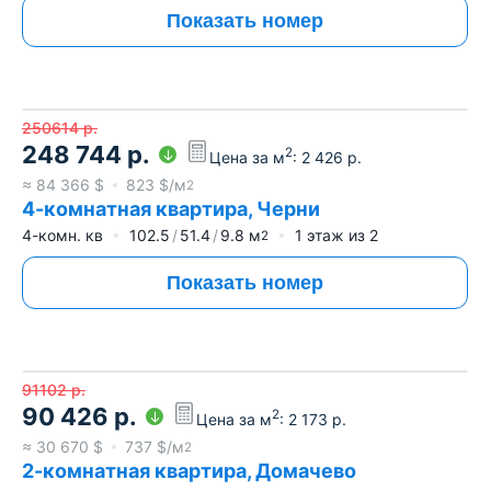
Показать номер
250614
р.
248 744
р.
2
Цена за м
:
2 426
р.
≈
84 366
$
823
$/м
2
4-комнатная квартира, Черни
4-комн. кв
102.5
51.4
9.8
м
1
этаж из
2
2
Показать номер
91102
р.
90 426
р.
2
Цена за м
:
2 173
р.
≈
30 670
$
737
$/м
2
2-комнатная квартира, Домачево