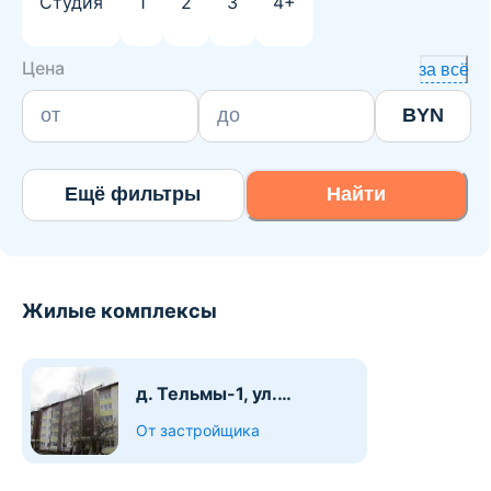
Студия
1
2
3
4+
Цена
за всё
BYN
Ещё фильтры
Найти
Жилые комплексы
д. Тельмы-1, ул.
Солнечная
От застройщика