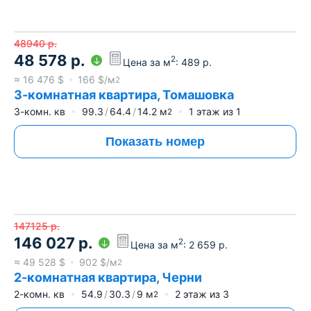
48940
р.
48 578
р.
2
Цена за м
:
489
р.
≈
16 476
$
166
$/м
2
3-комнатная квартира, Томашовка
3-комн. кв
99.3
64.4
14.2
м
1
этаж из
1
2
Показать номер
147125
р.
146 027
р.
2
Цена за м
:
2 659
р.
≈
49 528
$
902
$/м
2
2-комнатная квартира, Черни
2-комн. кв
54.9
30.3
9
м
2
этаж из
3
2