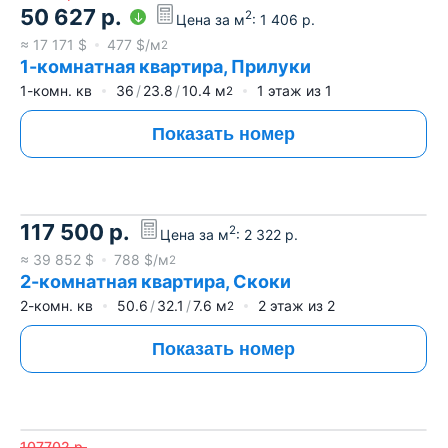
50 627
р.
2
Цена за м
:
1 406
р.
≈
17 171
$
477
$/м
2
1-комнатная квартира, Прилуки
1-комн. кв
36
23.8
10.4
м
1
этаж из
1
2
Показать номер
117 500
р.
2
Цена за м
:
2 322
р.
≈
39 852
$
788
$/м
2
2-комнатная квартира, Скоки
2-комн. кв
50.6
32.1
7.6
м
2
этаж из
2
2
Показать номер
107702
р.