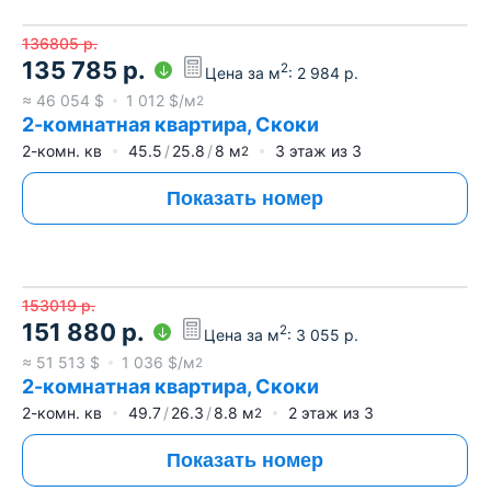
136805
р.
135 785
р.
2
Цена за м
:
2 984
р.
≈
46 054
$
1 012
$/м
2
2-комнатная квартира, Скоки
2-комн. кв
45.5
25.8
8
м
3
этаж из
3
2
Показать номер
153019
р.
151 880
р.
2
Цена за м
:
3 055
р.
≈
51 513
$
1 036
$/м
2
2-комнатная квартира, Скоки
2-комн. кв
49.7
26.3
8.8
м
2
этаж из
3
2
Показать номер