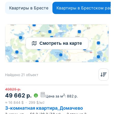
Квартиры в Бресте
Квартиры в Брестском рай
Смотреть на карте
Найдено 21 объект
49825
р.
49 662
р.
2
Цена за м
:
882
р.
≈
16 844
$
299
$/м
2
3-комнатная квартира, Домачево