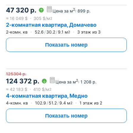
47 320
р.
2
Цена за м
:
899
р.
≈
16 049
$
305
$/м
2
2-комнатная квартира, Домачево
2-комн. кв
52.6
30.2
9.1
м
3
этаж из
3
2
Показать номер
125304
р.
124 372
р.
2
Цена за м
:
1 208
р.
≈
42 183
$
410
$/м
2
4-комнатная квартира, Медно
4-комн. кв
102.9
51.2
9.4
м
1
этаж из
2
2
Показать номер