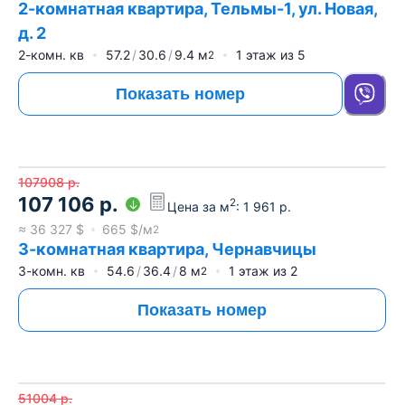
2-комнатная квартира, Тельмы-1, ул. Новая,
д. 2
2-комн. кв
57.2
30.6
9.4
м
1
этаж из
5
2
Показать номер
107908
р.
107 106
р.
2
Цена за м
:
1 961
р.
≈
36 327
$
665
$/м
2
3-комнатная квартира, Чернавчицы
3-комн. кв
54.6
36.4
8
м
1
этаж из
2
2
Показать номер
51004
р.