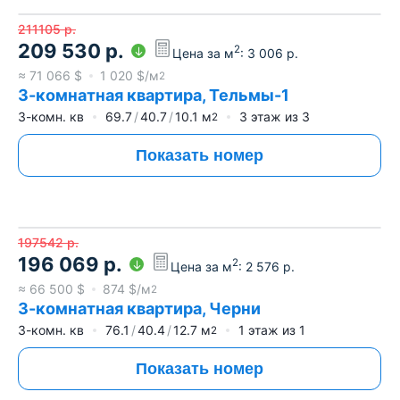
211105
р.
209 530
р.
2
Цена за м
:
3 006
р.
≈
71 066
$
1 020
$/м
2
3-комнатная квартира, Тельмы-1
3-комн. кв
69.7
40.7
10.1
м
3
этаж из
3
2
Показать номер
197542
р.
196 069
р.
2
Цена за м
:
2 576
р.
≈
66 500
$
874
$/м
2
3-комнатная квартира, Черни
3-комн. кв
76.1
40.4
12.7
м
1
этаж из
1
2
Показать номер