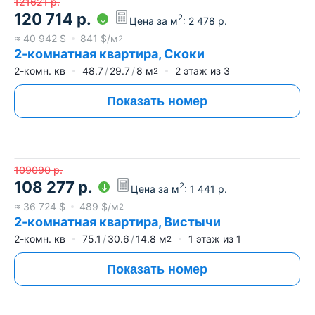
121621
р.
120 714
р.
2
Цена за м
:
2 478
р.
≈
40 942
$
841
$/м
2
2-комнатная квартира, Скоки
2-комн. кв
48.7
29.7
8
м
2
этаж из
3
2
Показать номер
109090
р.
108 277
р.
2
Цена за м
:
1 441
р.
≈
36 724
$
489
$/м
2
2-комнатная квартира, Вистычи
2-комн. кв
75.1
30.6
14.8
м
1
этаж из
1
2
Показать номер