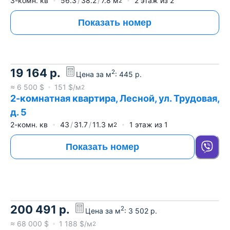
3-комн. кв
56.3
38.2
7.8
м
2
этаж из
2
2
Показать номер
19 164
р.
2
Цена за м
:
445
р.
≈
6 500
$
151
$/м
2
2-комнатная квартира, Лесной, ул. Трудовая,
д. 5
2-комн. кв
43
31.7
11.3
м
1
этаж из
1
2
Показать номер
200 491
р.
2
Цена за м
:
3 502
р.
≈
68 000
$
1 188
$/м
2