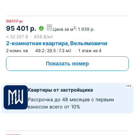
96117
р.
95 401
р.
2
Цена за м
:
1 939
р.
≈
32 357
$
658
$/м
2
2-комнатная квартира, Вельямовичи
2-комн. кв
49.2
29.5
7.3
м
1
этаж из
4
2
Показать номер
Квартиры от застройщика
Рассрочка до 48 месяцев с первым
взносом всего от 10%