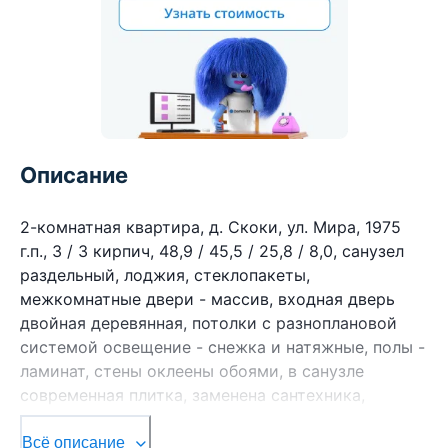
Описание
2-комнатная квартира, д. Скоки, ул. Мира, 1975
г.п., 3 / 3 кирпич, 48,9 / 45,5 / 25,8 / 8,0, санузел
раздельный, лоджия, стеклопакеты,
межкомнатные двери - массив, входная дверь
двойная деревянная, потолки с разноплановой
системой освещение - снежка и натяжные, полы -
ламинат, стены оклеены обоями, в санузле
современная плитка, заменена сантехника,
заменен полотенцесушитель, душевая кабина,
газовая колонка в кухне. Кухонный гарнитур,
Всё описание