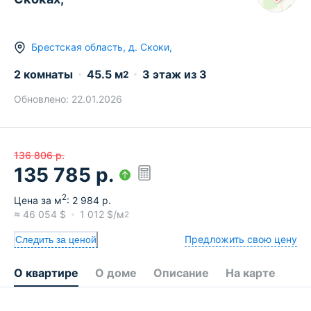
Брестская область
,
д.
Скоки
,
2 комнаты
45.5
м
3
этаж из
3
2
Обновлено:
22.01.2026
136 806
р.
135 785
р.
2
Цена за м
:
2 984
р.
≈
46 054
$
1 012
$/м
2
Предложить свою цену
Следить за ценой
О квартире
О доме
Описание
На карте