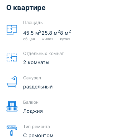
О квартире
Площадь
2
2
2
45.5
м
25.8
м
8
м
общая
жилая
кухня
Отдельных комнат
2 комнаты
Санузел
раздельный
Балкон
Лоджия
Тип ремонта
С ремонтом