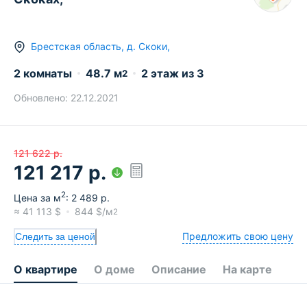
Брестская область
,
д.
Скоки
,
2 комнаты
48.7
м
2
этаж из
3
2
Обновлено:
22.12.2021
121 622
р.
121 217
р.
2
Цена за м
:
2 489
р.
≈
41 113
$
844
$/м
2
Предложить свою цену
Следить за ценой
О квартире
О доме
Описание
На карте