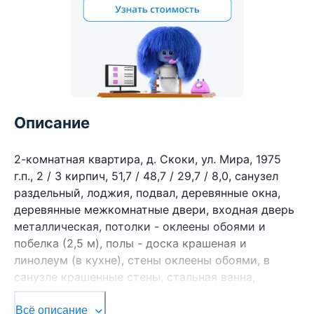
Описание
2-комнатная квартира, д. Скоки, ул. Мира, 1975
г.п., 2 / 3 кирпич, 51,7 / 48,7 / 29,7 / 8,0, санузел
раздельный, лоджия, подвал, деревянные окна,
деревянные межкомнатные двери, входная дверь
металлическая, потолки - оклеены обоями и
побелка (2,5 м), полы - доска крашеная и
линолеум (в кухне), стены оклеены обоями, в
санузле крашенные стены, стальная ванна,
газовая колонка в кухне, телефон. Кухонный
гарнитур, газовая плита. Квартира в жилом
Всё описание