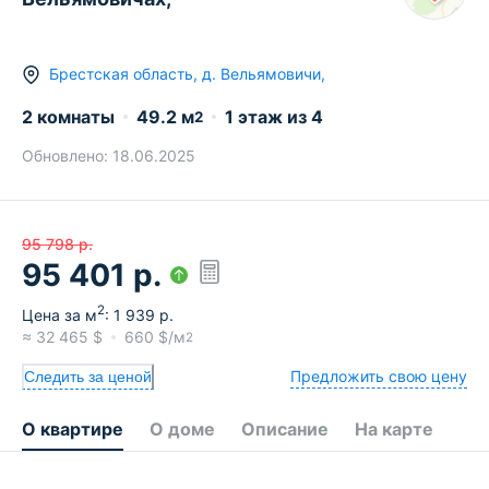
Брестская область
,
д.
Вельямовичи
,
2 комнаты
49.2
м
1
этаж из
4
2
Обновлено:
18.06.2025
95 798
р.
95 401
р.
2
Цена за м
:
1 939
р.
≈
32 465
$
660
$/м
2
Предложить свою цену
Следить за ценой
О квартире
О доме
Описание
На карте