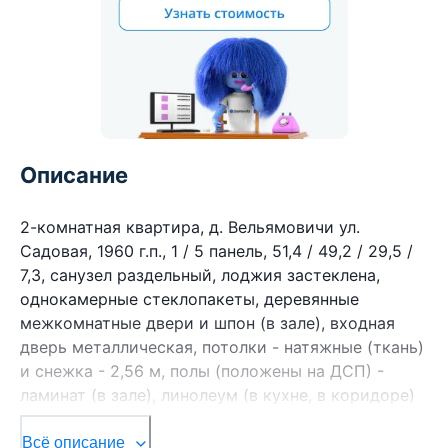
Описание
2-комнатная квартира, д. Вельямовичи ул.
Садовая, 1960 г.п., 1 / 5 панель, 51,4 / 49,2 / 29,5 /
7,3, санузел раздельный, лоджия застеклена,
однокамерные стеклопакеты, деревянные
межкомнатные двери и шпон (в зале), входная
дверь металлическая, потолки - натяжные (ткань)
и снежка - 2,56 м, полы (положены на ДСП) -
ламинат (в зале), линолеум (в кухне, в коридоре)
и ДСП (в комнате), стены оклеены обоями,
стальная ванна, установлен бойлер, новый
Всё описание