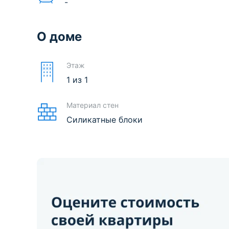
-
О доме
Этаж
1
из
1
Материал стен
Силикатные блоки