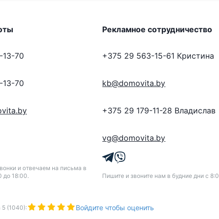
оты
Рекламное сотрудничество
-13-70
+375 29 563-15-61
Кристина
-13-70
kb@domovita.by
vita.by
+375 29 179-11-28
Владислав
vg@domovita.by
онки и отвечаем на письма в
0 до 18:00.
Пишите и звоните нам в будние дни с 8:0
Войдите чтобы оценить
з
5
(
1040
):