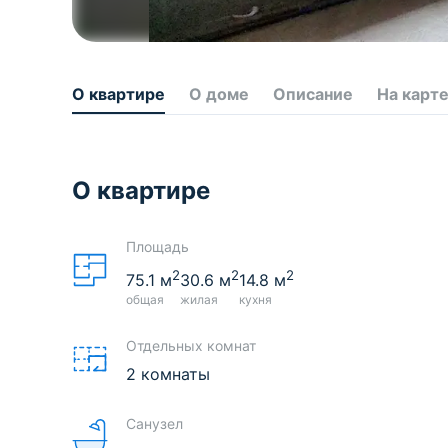
О квартире
О доме
Описание
На карт
О квартире
Площадь
2
2
2
75.1
м
30.6
м
14.8
м
общая
жилая
кухня
Отдельных комнат
2 комнаты
Санузел