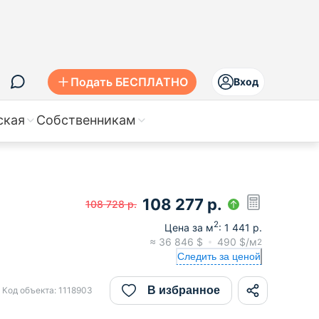
Подать БЕСПЛАТНО
Вход
ская
Собственникам
108 277
р.
108 728
р.
2
Цена за м
:
1 441
р.
≈
36 846
$
490
$/м
2
Следить за ценой
В избранное
Код объекта:
1118903