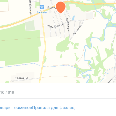
10
/
619
оварь терминов
Правила для физлиц