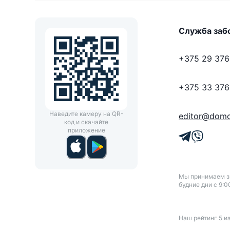
Служба заб
+375 29 376
+375 33 376
Наведите камеру на QR-
editor@domo
код и скачайте
приложение
Мы принимаем зв
будние дни с 9:0
Наш рейтинг
5
и