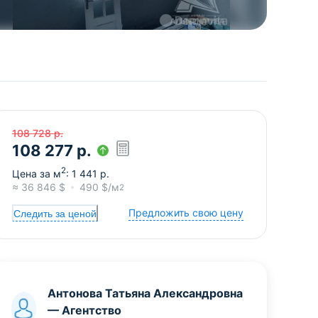
108 728
р.
108 277
р.
2
Цена за м
:
1 441
р.
≈
36 846
$
490
$/м
2
Предложить свою цену
Следить за ценой
Антонова Татьяна Александровна
—
Агентство