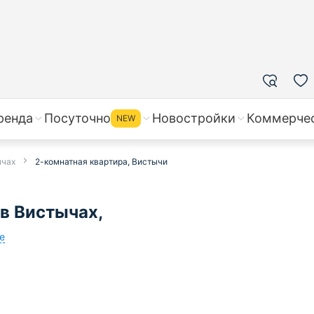
ренда
Посуточно
Новостройки
Коммерче
NEW
ычах
2-комнатная квартира, Вистычи
в Вистычах,
е