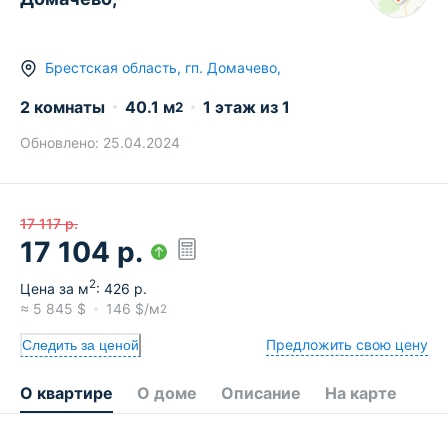
Брестская область
,
гп.
Домачево
,
2 комнаты
40.1
м
1
этаж из
1
2
Обновлено:
25.04.2024
17 117
р.
17 104
р.
2
Цена за м
:
426
р.
≈
5 845
$
146
$/м
2
Предложить свою цену
Следить за ценой
О квартире
О доме
Описание
На карте