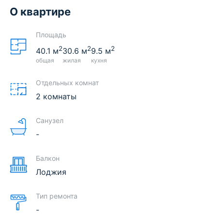
О квартире
Площадь
2
2
2
40.1
м
30.6
м
9.5
м
общая
жилая
кухня
Отдельных комнат
2 комнаты
Санузел
-
Балкон
Лоджия
Тип ремонта
-