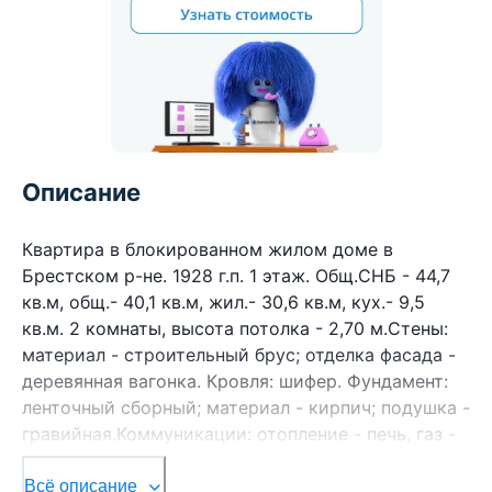
Описание
Квартира в блокированном жилом доме в
Брестском р-не. 1928 г.п. 1 этаж. Общ.СНБ - 44,7
кв.м, общ.- 40,1 кв.м, жил.- 30,6 кв.м, кух.- 9,5
кв.м. 2 комнаты, высота потолка - 2,70 м.Стены:
материал - строительный брус; отделка фасада -
деревянная вагонка. Кровля: шифер. Фундамент:
ленточный сборный; материал - кирпич; подушка -
гравийная.Коммуникации: отопление - печь, газ -
централизованный (в доме), водоснабжение -
централизованный водопровод, колодец,
Всё описание