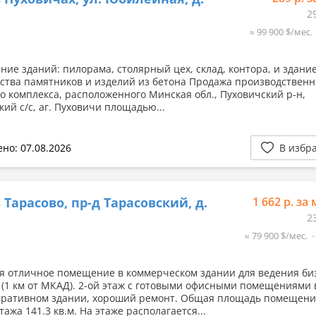
2
≈ 99 900 $/мес.
ение зданий: пилорама, столярный цех, склад, контора, и здани
ства памятников и изделий из бетона Продажа производственн
го комплекса, расположенного Минская обл., Пуховичский р-н,
ий с/с, аг. Пуховичи площадью...
но: 07.08.2026
В избр
 Тарасово, пр-д Тарасовский, д.
1 662 р. за 
2
≈ 79 900 $/мес.
я отличное помещение в коммерческом здании для ведения би
 (1 км от МКАД). 2-ой этаж с готовыми офисными помещениями 
ративном здании, хороший ремонт. Общая площадь помещен
тажа 141.3 кв.м. На этаже располагается...