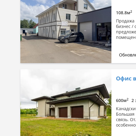
2
108.8м
Продажа 
бизнес /
предложе
помещени
Обновле
Офис в
2
600м
2 
Канадски
Большая 
связь. О
особенно