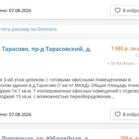
но: 07.08.2026
В избр
стить рекламу на Domovita
 Тарасово, пр-д Тарасовский, д.
1 680 р. за 
1
≈ 59 900 $/мес.
я 3-ий этаж целиком, с готовыми офисными помещениями в
ском здании в д.Тарасово (1 км от МКАД). Общая площадь этажа
лоджия 14.7 кв.м. 7 изолированных офисных помещений с отделко
 лоджия 15 кв.м. с возможностью переоборудования...
но: 07.08.2026
В избр
 Пуховичах, ул. Юбилейная, д.
289 р. з