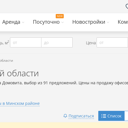
Аренда
Посуточно
Новостройки
Ком
2
от
до
от
ь, м
Цена
области
й области
а Домовита, выбор из 91 предложений. Цены на продажу офисо
 в Минском районе
Telegram
Подписаться
Список
Viber