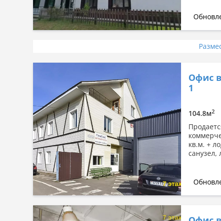
Обновле
Разме
Офис в
1
2
104.8м
Продаетс
коммерче
кв.м. + 
санузел,
Обновле
Офис в