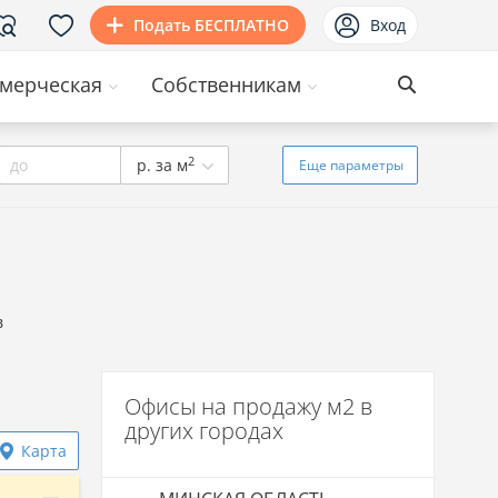
Подать БЕСПЛАТНО
Вход
мерческая
Собственникам
2
до
р. за м
Еще
параметры
в
Офисы на продажу м2 в
других городах
Карта