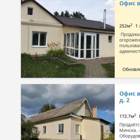
Офис в 
Сначала дешевые
Сначала дорогие
По площади: большая → малая
2
252м
1 
По площади: малая → большая
Продажа 
огорожен
пользова
админист
Обновле
Офис в
д. 2
2
172.7м
Продаётся
Минска. 
Оборудов