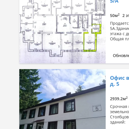
5/А
2
50м
2 э
Продаетс
5А.Здани
этажа с 
Общая пл
Обновле
Офис в
д. 5
2
2939.2м
Срочная 
земельно
Столбцов
зданий: 