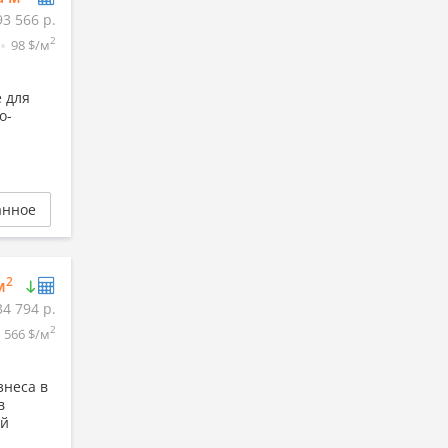
93 566 р.
2
98 $/м
е для
о-
анное
2
м
34 794 р.
2
566 $/м
знеса в
в
ий