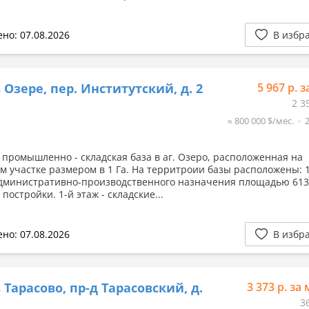
но: 07.08.2026
В избр
 Озере, пер. Институтский, д. 2
5 967 р. з
2 3
≈ 800 000 $/мес.
 промышленно - складская база в аг. Озеро, расположенная на
м участке размером в 1 Га. На территроии базы расположены: 1
дминистративно-производственного назначения площадью 613
 постройки. 1-й этаж - складские...
но: 07.08.2026
В избр
 Тарасово, пр-д Тарасовский, д.
3 373 р. за 
3