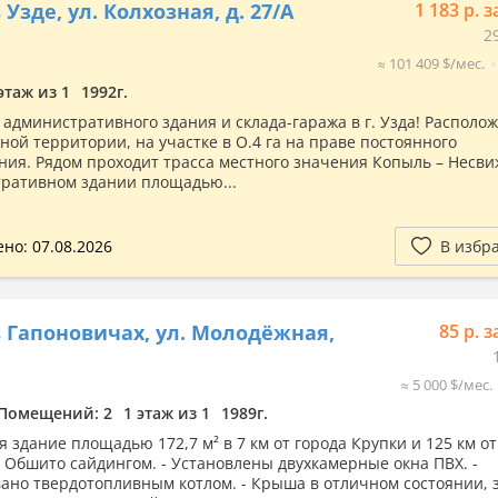
Узде, ул. Колхозная, д. 27/А
1 183 р. з
2
≈ 101 409 $/мес.
этаж из 1
1992г.
административного здания и склада-гаража в г. Узда! Располо
ной территории, на участке в О.4 га на праве постоянного
ния. Рядом проходит трасса местного значения Копыль – Несви
ративном здании площадью...
но: 07.08.2026
В избр
 Гапоновичах, ул. Молодёжная,
85 р. з
≈ 5 000 $/мес.
Помещений: 2
1 этаж из 1
1989г.
 здание площадью 172,7 м² в 7 км от города Крупки и 125 км от
- Обшито сайдингом. - Установлены двухкамерные окна ПВХ. -
ано твердотопливным котлом. - Крыша в отличном состоянии, 