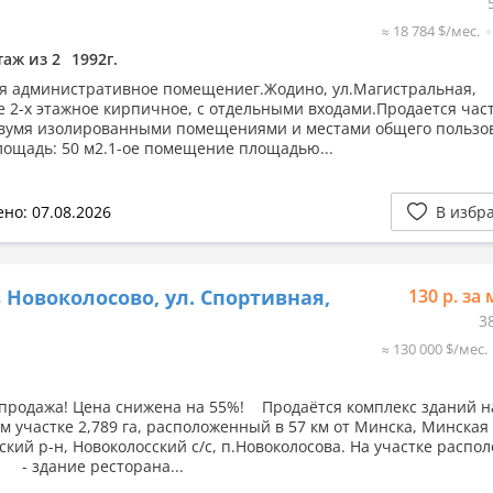
≈ 18 784 $/мес.
таж из 2
1992г.
я административное помещениег.Жодино, ул.Магистральная,
е 2-х этажное кирпичное, с отдельными входами.Продается част
двумя изолированными помещениями и местами общего пользо
ощадь: 50 м2.1-ое помещение площадью...
но: 07.08.2026
В избр
 Новоколосово, ул. Спортивная,
130 р. за 
3
≈ 130 000 $/мес.
продажа! Цена снижена на 55%! Продаётся комплекс зданий н
м участке 2,789 га, расположенный в 57 км от Минска, Минская 
ский р-н, Новоколосский с/с, п.Новоколосова. На участке распо
- здание ресторана...