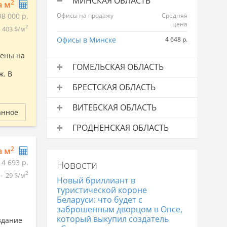
МИНСКАЯ ОБЛАСТЬ
2
а м
98 000 р.
Офисы на продажу
Средняя
цена
2
403 $/м
Офисы в Минске
4 648 р.
жены на
ГОМЕЛЬСКАЯ ОБЛАСТЬ
ж. В
Офисы на продажу
Средняя
БРЕСТСКАЯ ОБЛАСТЬ
цена
Офисы на продажу
Средняя
Офисы в Гомеле
1 961 р.
ВИТЕБСКАЯ ОБЛАСТЬ
цена
анное
Офисы в Жлобине
1 766 р.
Офисы на продажу
Средняя
Офисы в Бресте
3 341 р.
ГРОДНЕНСКАЯ ОБЛАСТЬ
цена
Офисы на продажу
Средняя
Офисы в Витебске
2 048 р.
2
а м
цена
14 693 р.
Новости
Офисы в Гродно
3 240 р.
2
29 $/м
Новый бриллиант в
туристической короне
Беларуси: что будет с
заброшенным дворцом в Опсе,
который выкупил создатель
здание