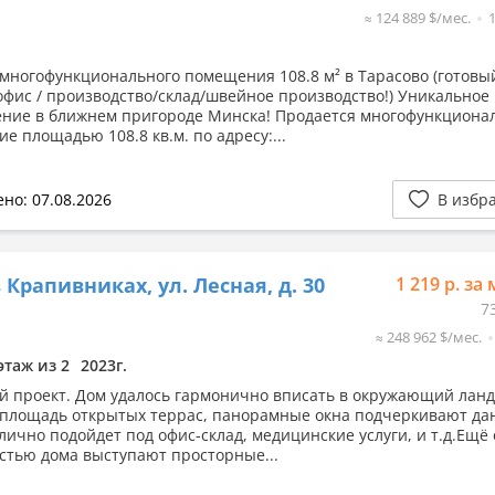
≈ 124 889 $/мес.
многофункционального помещения 108.8 м² в Тарасово (готовы
 офис / производство/склад/швейное производство!) Уникальное
ние в ближнем пригороде Минска! Продается многофункциона
е площадью 108.8 кв.м. по адресу:...
но: 07.08.2026
В избр
 Крапивниках, ул. Лесная, д. 30
1 219 р. за 
7
≈ 248 962 $/мес.
этаж из 2
2023г.
й проект. Дом удалось гармонично вписать в окружающий лан
площадь открытых террас, панорамные окна подчеркивают да
тлично подойдет под офис-склад, медицинские услуги, и т.д.Ещё
стью дома выступают просторные...