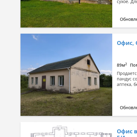
сухое. Д
Обновле
Офис, 
2
89м
По
Продаетс
пандус с
аптека, 
Обновле
Офис в