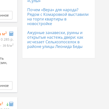
«Сулы»
Почем «Вера» для народа?
Рядом с Комаровкой выставили
анное
на торги квартиры в
новостройке
Ажурные занавески, руины и
2
а м
открытые настежь двери: как
10 285 р.
исчезает Сельхозпоселок в
2
39 $/м
районе улицы Леонида Беды
сть
азин,
анное
2
м