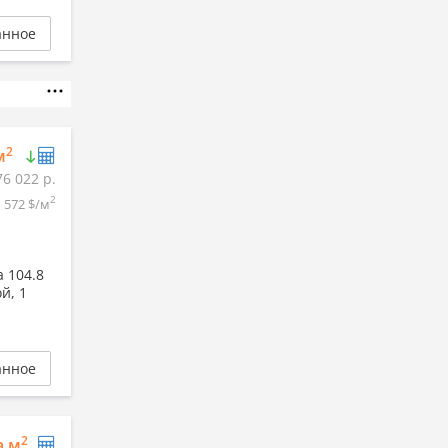
анное
2
м
76 022 р.
2
572 $/м
 104.8
й, 1
анное
2
а м