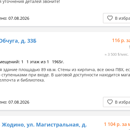
ля уточнения деталей звоните!
но: 07.08.2026
В избр
Обчуга, д. 33Б
116 р. з
≈ 3 500 $/мес.
мещений: 1
1 этаж из 1
1965г.
я здание площадью 89 кв.м. Стены из кирпича, все окна ПВХ, е
о ступеньками при входе. В шаговой доступности находится маг
белпочта и библиотека.
но: 07.08.2026
В избр
 Жодино, ул. Магистральная, д.
1 104 р. за 