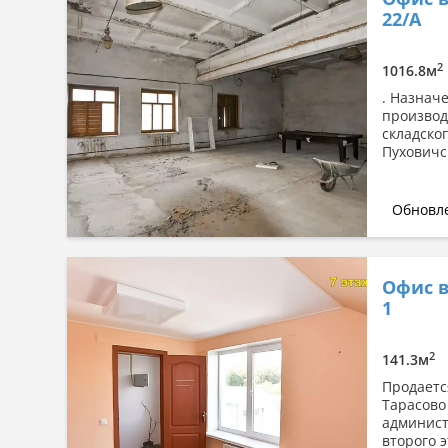
22/А
2
1016.8м
. Назнач
производ
складско
Пуховичск
Обновле
Офис в
1
2
141.3м
Продаетс
Тарасово
админист
второго э