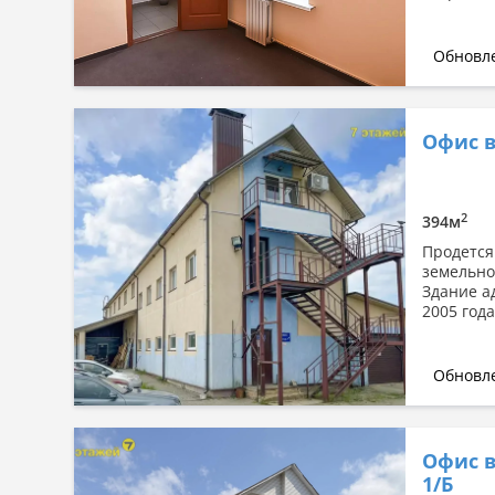
Обновле
Офис в
2
394м
Продется
земельно
Здание а
2005 года
Обновле
Офис в
1/Б