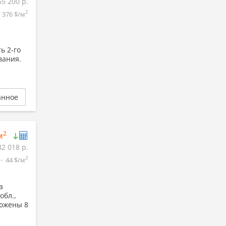
55 200 р.
2
376 $/м
ь 2-го
вания.
анное
2
м
82 018 р.
2
44 $/м
а
обл.,
ложены 8