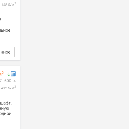
2
1 148 $/м
й
льное
анное
2
м
31 600 р.
2
415 $/м
дшафт.
нную
 одной