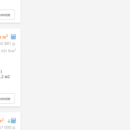
анное
2
а м
50 881 р.
2
2 031 $/м
)
.2 м2
анное
2
м
67 000 р.