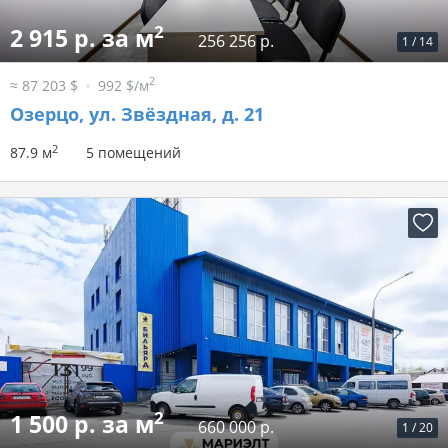
2
2 915 р. за м
256 256 р.
1
/
14
2
≈ 87 203 $
992 $/м
Озерцо, ул. Звёздная, д. 21
2
87.9 м
5 помещений
2
1 500 р. за м
660 000 р.
1
/
20