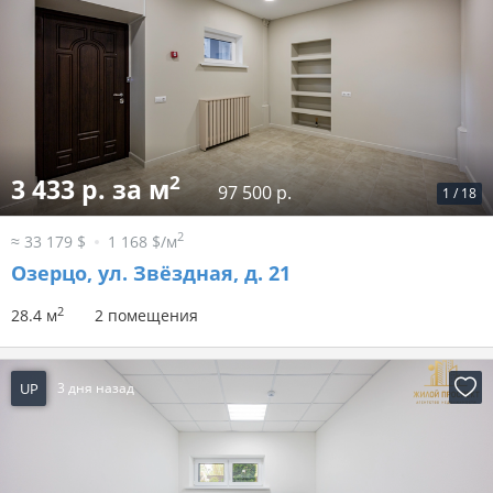
2
3 433 р. за м
97 500 р.
1
/
18
2
≈ 33 179 $
1 168 $/м
Озерцо, ул. Звёздная, д. 21
2
28.4 м
2 помещения
UP
3 дня назад