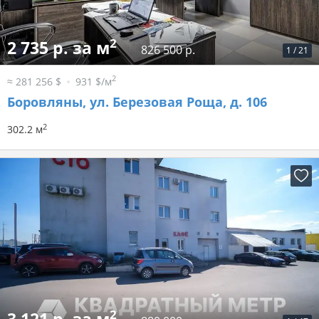
2
2 735 р. за м
826 500 р.
1
/
21
2
≈ 281 256 $
931 $/м
Боровляны, ул. Березовая Роща, д. 106
2
302.2 м
2