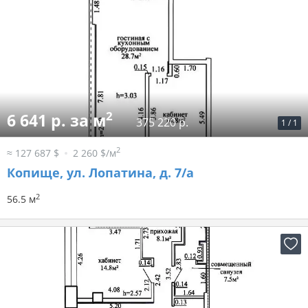
2
6 641 р. за м
375 220 р.
1
/
1
2
≈ 127 687 $
2 260 $/м
Копище, ул. Лопатина, д. 7/а
2
56.5 м