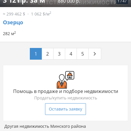
3 121 р. за м
880 000 р.
1
/
47
2
≈ 299 462 $
1 062 $/м
Озерцо
2
282 м
1
2
3
4
5
Помощь в продаже и подборе недвижимости
Продать/купить недвижимость
Оставить заявку
Другая недвижимость Минского района