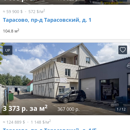
2
≈ 59 900 $
572 $/м
Тарасово, пр-д Тарасовский, д. 1
2
104.8 м
UP
8 часов назад
2
3 373 р. за м
367 000 р.
1
/
12
2
≈ 124 889 $
1 148 $/м