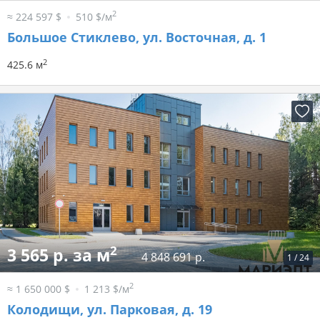
2
≈ 224 597 $
510 $/м
Большое Стиклево, ул. Восточная, д. 1
2
425.6 м
2
3 565 р. за м
4 848 691 р.
1
/
24
2
≈ 1 650 000 $
1 213 $/м
Колодищи, ул. Парковая, д. 19