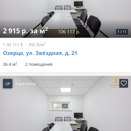
2
2 915 р. за м
106 117 р.
1
/
11
2
≈ 36 111 $
992 $/м
Озерцо, ул. Звёздная, д. 21
2
36.4 м
2 помещения
UP
3 дня назад