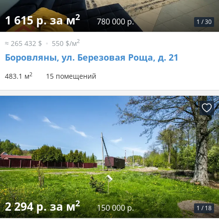
2
1 615 р. за м
780 000 р.
1
/
30
2
≈ 265 432 $
550 $/м
Боровляны, ул. Березовая Роща, д. 21
2
483.1 м
15 помещений
2
2 294 р. за м
150 000 р.
1
/
18