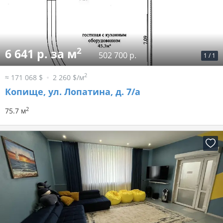
2
6 641 р. за м
502 700 р.
1
/
1
2
≈ 171 068 $
2 260 $/м
Копище, ул. Лопатина, д. 7/а
2
75.7 м