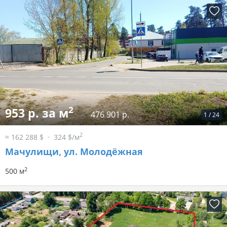
2
953 р. за м
476 901 р.
1
/
24
2
≈ 162 288 $
324 $/м
Мачулищи, ул. Молодёжная
2
500 м