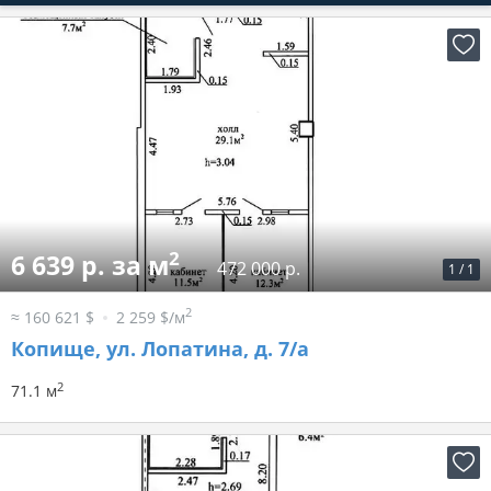
2
6 639 р. за м
472 000 р.
1
/
1
2
≈ 160 621 $
2 259 $/м
Копище, ул. Лопатина, д. 7/а
2
71.1 м