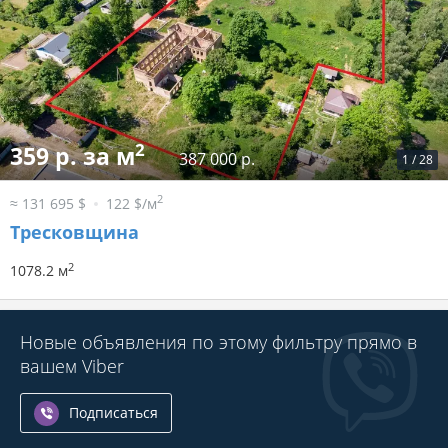
2
359 р. за м
387 000 р.
1
/
28
2
≈ 131 695 $
122 $/м
Тресковщина
2
1078.2 м
Новые объявления по этому фильтру прямо в
вашем Viber
Подписаться