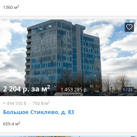
2
1360 м
2
2 204 р. за м
1 453 285 р.
1
/
22
2
≈ 494 550 $
750 $/м
Большое Стиклево, д. 83
2
659.4 м