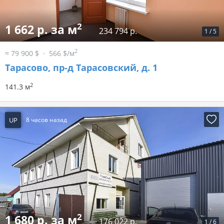
2
1 662 р. за м
234 794 р.
1
/
5
2
≈ 79 900 $
566 $/м
Тарасово, пр-д Тарасовский, д. 1
2
141.3 м
UP
8 часов назад
2
1 680 р. за м
176 022 р.
1
/
6