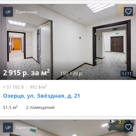
UP
3 дня назад
2
2 915 р. за м
150 139 р.
1
/
11
2
≈ 51 092 $
992 $/м
Озерцо, ул. Звёздная, д. 21
2
51.5 м
2 помещения
UP
3 дня назад