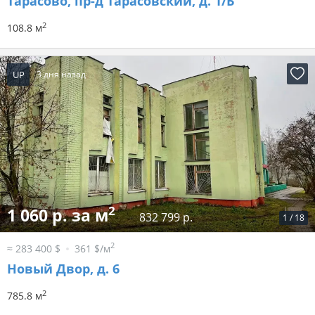
Тарасово, пр-д Тарасовский, д. 1/Б
2
108.8 м
UP
3 дня назад
2
1 060 р. за м
832 799 р.
1
/
18
2
≈ 283 400 $
361 $/м
Новый Двор, д. 6
2
785.8 м