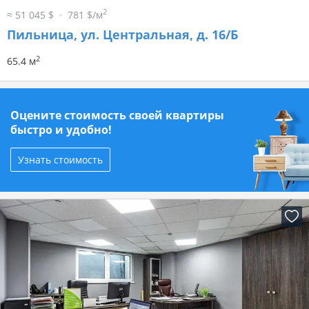
2
≈ 51 045 $
781 $/м
Пильница, ул. Центральная, д. 16/Б
2
65.4 м
Оцените стоимость своей квартиры
быстро и удобно!
Узнать стоимость