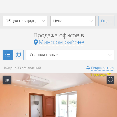
2
Общая площадь, м
Цена
Еще...
Ваш город -
district Минский
район
?
Продажа офисов в
от
до
от
до
Минском районе
Да
Выбрать город
2
р. за м
Сначала новые
Показать 33 объявления
Подписаться
Найдено 33 объявлений
Показать 33 объявления
UP
8 часов назад