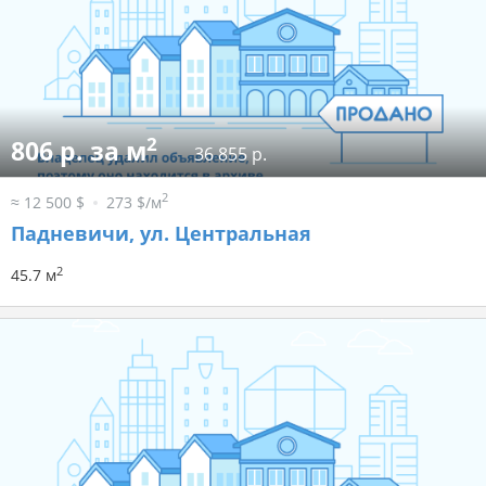
2
806 р. за м
36 855 р.
2
≈ 12 500 $
273 $/м
Падневичи, ул. Центральная
2
45.7 м