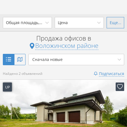
2
Общая площадь, м
Цена
Еще...
Ваш город -
district Воложинский
район
?
Продажа офисов в
от
до
от
до
Воложинском районе
Да
Выбрать город
2
р. за м
Сначала новые
Показать 2 объявления
Подписаться
Найдено 2 объявлений
Показать 2 объявления
UP
1 день назад