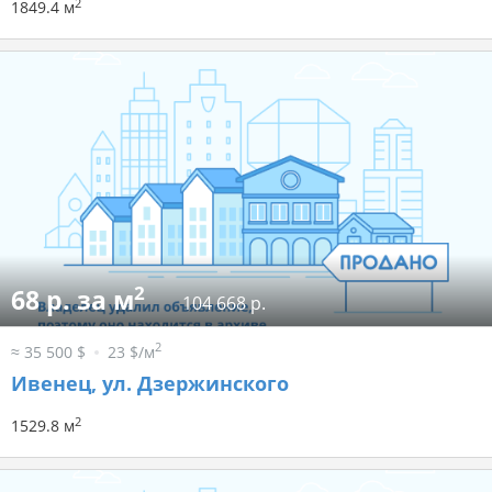
2
1849.4 м
2
68 р. за м
104 668 р.
2
≈ 35 500 $
23 $/м
Ивенец, ул. Дзержинского
2
1529.8 м