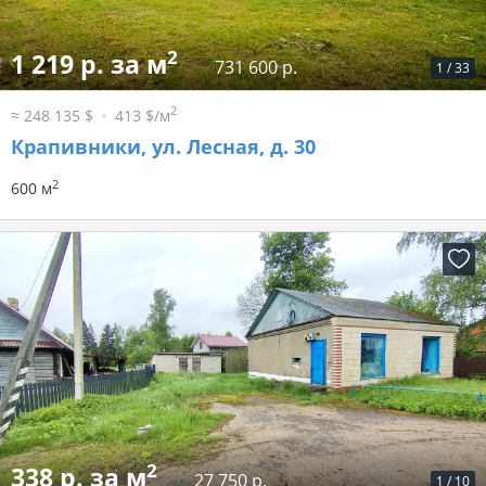
2
1 219 р. за м
731 600 р.
1
/
33
2
≈ 248 135 $
413 $/м
Крапивники, ул. Лесная, д. 30
2
600 м
2
338 р. за м
27 750 р.
1
/
10