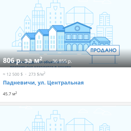
2
806 р. за м
36 855 р.
2
≈ 12 500 $
273 $/м
Падневичи, ул. Центральная
2
45.7 м