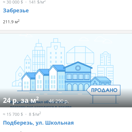
2
≈ 30 000 $
141 $/м
Забрезье
2
211.9 м
2
24 р. за м
46 290 р.
2
≈ 15 700 $
8 $/м
Подберезь, ул. Школьная