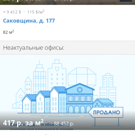
2
≈ 9 412 $
115 $/м
Саковщина, д. 177
2
82 м
Неактуальные офисы:
2
417 р. за м
88 452 р.