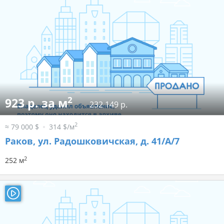
2
923 р. за м
232 149 р.
2
≈ 79 000 $
314 $/м
Раков, ул. Радошковичская, д. 41/А/7
2
252 м