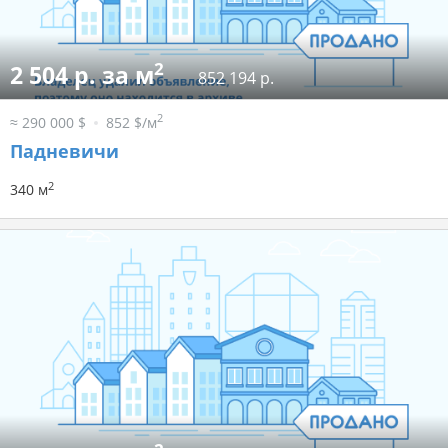
2
2 504 р. за м
852 194 р.
2
≈ 290 000 $
852 $/м
Падневичи
2
340 м