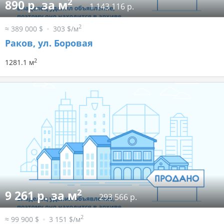
2
890 р. за м
1 143 116 р.
2
≈ 389 000 $
303 $/м
Раков, ул. Боровая
2
1281.1 м
2
9 261 р. за м
293 566 р.
2
≈ 99 900 $
3 151 $/м