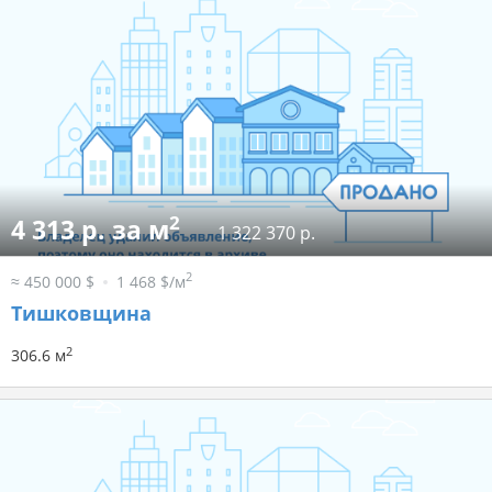
2
4 313 р. за м
1 322 370 р.
2
≈ 450 000 $
1 468 $/м
Тишковщина
2
306.6 м