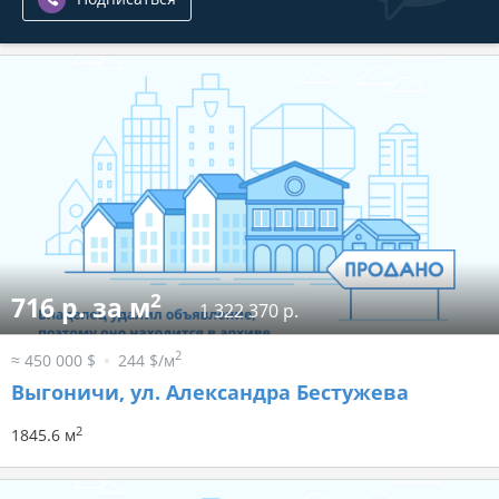
2
716 р. за м
1 322 370 р.
2
≈ 450 000 $
244 $/м
Выгоничи, ул. Александра Бестужева
2
1845.6 м