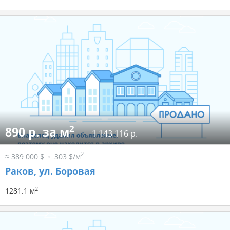
2
890 р. за м
1 143 116 р.
2
≈ 389 000 $
303 $/м
Раков, ул. Боровая
2
1281.1 м