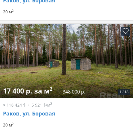
Раков, ул. Боровая
2
20 м
2
17 400 р. за м
348 000 р.
1
/
18
2
≈ 118 424 $
5 921 $/м
Раков, ул. Боровая
2
20 м