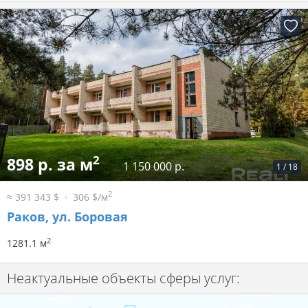
2
898 р. за м
1 150 000 р.
1
/
18
2
≈ 391 343 $
306 $/м
Раков, ул. Боровая
2
1281.1 м
Неактуальные объекты сферы услуг: