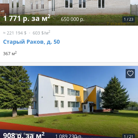
2
1 771 р. за м
650 000 р.
1
/
23
2
≈ 221 194 $
603 $/м
Старый Раков, д. 50
2
367 м
2
908 р. за м
1 089 230 р.
1
/
21