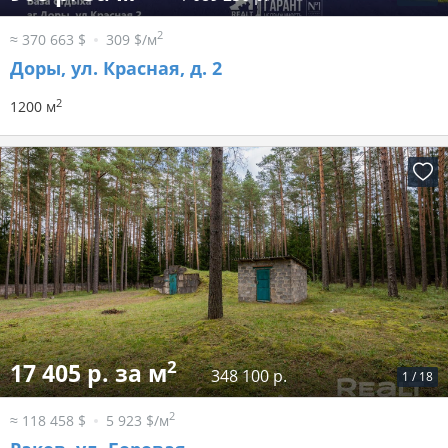
2
≈ 370 663 $
309 $/м
Доры, ул. Красная, д. 2
2
1200 м
2
17 405 р. за м
348 100 р.
1
/
18
2
≈ 118 458 $
5 923 $/м