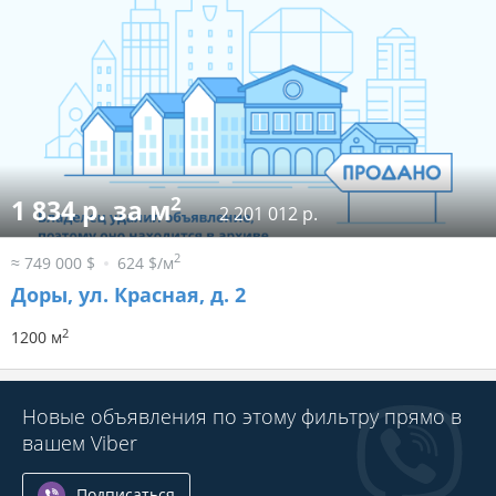
2
1 834 р. за м
2 201 012 р.
2
≈ 749 000 $
624 $/м
Доры, ул. Красная, д. 2
2
1200 м
Новые объявления по этому фильтру прямо в
вашем Viber
Подписаться