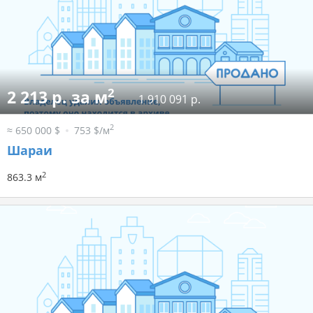
2
2 213 р. за м
1 910 091 р.
2
≈ 650 000 $
753 $/м
Шараи
2
863.3 м