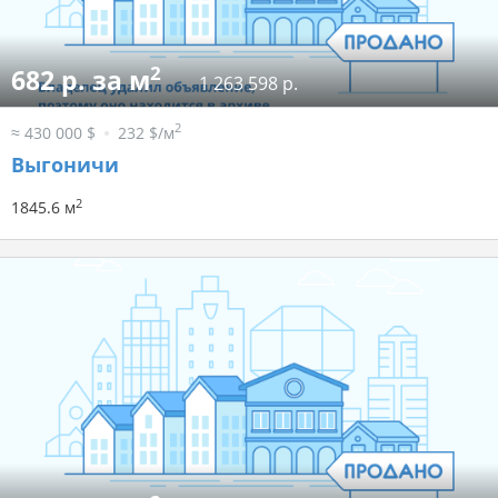
2
682 р. за м
1 263 598 р.
2
≈ 430 000 $
232 $/м
Выгоничи
2
1845.6 м