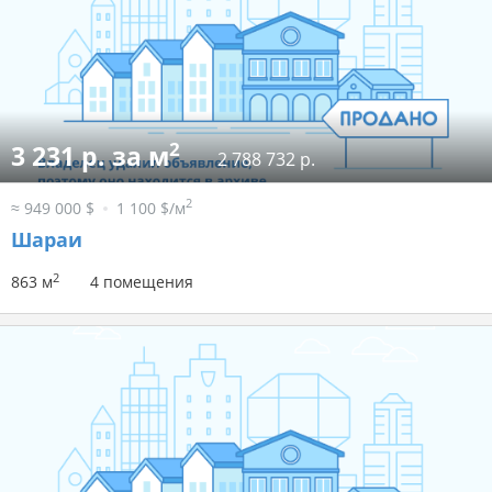
2
3 231 р. за м
2 788 732 р.
2
≈ 949 000 $
1 100 $/м
Шараи
2
863 м
4 помещения