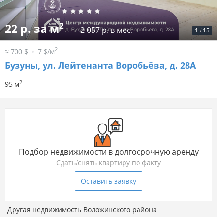
2
22 р. за м
2 057 р. в мес.
1
/
15
2
≈ 700 $
7 $/м
Бузуны, ул. Лейтенанта Воробьёва, д. 28А
2
95 м
Подбор недвижимости в долгосрочную аренду
Сдать/снять квартиру по факту
Оставить заявку
Другая недвижимость Воложинского района