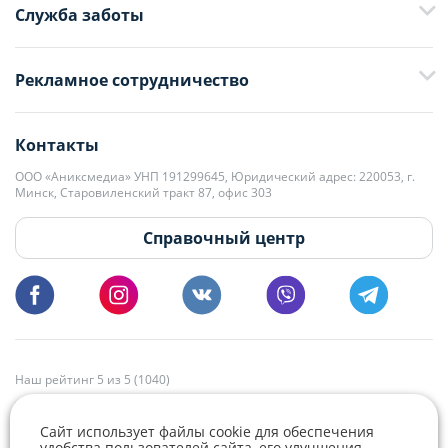
Служба заботы
+375 29 376-13-70
Рекламное сотрудничество
+375 33 376-13-70
editor@domovita.by
+375 29 563-15-61 Кристина Филюта
Контакты
kb@domovita.by
+375 29 179-11-28 Владислав Гладченко
ООО «Аниксмедиа» УНП 191299645, Юридический адрес: 220053, г.
Мы принимаем звонки и отвечаем на письма в будние дни с 9:00 до
Минск, Старовиленский тракт 87, офис 303
18:00.
vg@domovita.by
Справочный центр
Пишите и звоните нам в будние дни с 8:00 до 20:00.
Наш рейтинг 5 из 5 (1040)
Сайт использует файлы cookie для обеспечения
удобства пользователей сайта, его улучшения,