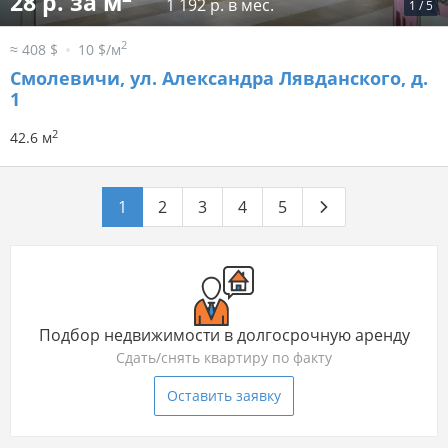
28 р. за м
1 192 р. в мес.
1
/
5
2
≈ 408 $
10 $/м
Смолевичи, ул. Александра Лявданского, д.
1
2
42.6 м
1
2
3
4
5
Подбор недвижимости в долгосрочную аренду
Сдать/снять квартиру по факту
Оставить заявку