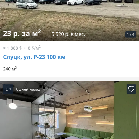
2
23 р. за м
5 520 р. в мес.
1
/
4
2
≈ 1 888 $
8 $/м
Слуцк, ул. Р-23 100 км
2
240 м
UP
6 дней назад