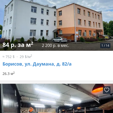
2
84 р. за м
2 200 р. в мес.
1
/
14
2
≈ 752 $
29 $/м
Борисов, ул. Даумана, д. 82/а
2
26.3 м