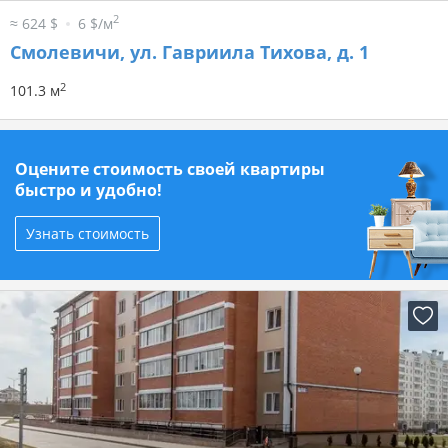
2
≈ 624 $
6 $/м
Смолевичи, ул. Гавриила Тихова, д. 1
2
101.3 м
Оцените стоимость своей квартиры
быстро и удобно!
Узнать стоимость