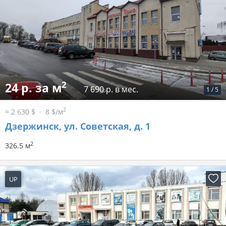
2
24 р. за м
7 690 р. в мес.
1
/
5
2
≈ 2 630 $
8 $/м
Дзержинск, ул. Советская, д. 1
2
326.5 м
UP
6 дней назад