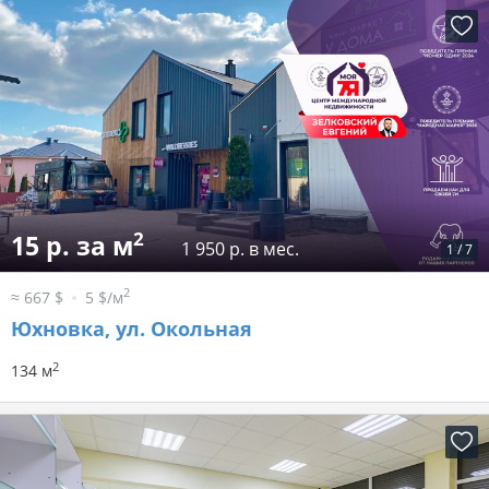
2
15 р. за м
1 950 р. в мес.
1
/
7
2
≈ 667 $
5 $/м
Юхновка, ул. Окольная
2
134 м