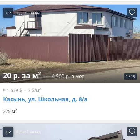
UP
1 день назад
2
20 р. за м
4 500 р. в мес.
1
/
19
2
≈ 1 539 $
7 $/м
Касынь, ул. Школьная, д. 8/а
2
375 м
UP
6 дней назад