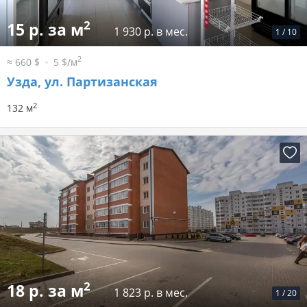
2
15 р. за м
1 930 р. в мес.
1
/
10
2
≈ 660 $
5 $/м
Узда, ул. Партизанская
2
132 м
2
18 р. за м
1 823 р. в мес.
1
/
20