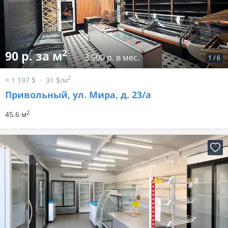
2
90 р. за м
3 500 р. в мес.
1
/
6
2
≈ 1 197 $
31 $/м
Привольный, ул. Мира, д. 23/а
2
45.6 м