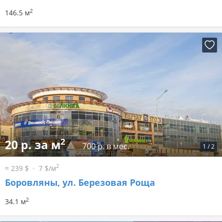
2
146.5 м
2
20 р. за м
700 р. в мес.
1
/
2
2
≈ 239 $
7 $/м
Боровляны, ул. Березовая Роща
2
34.1 м