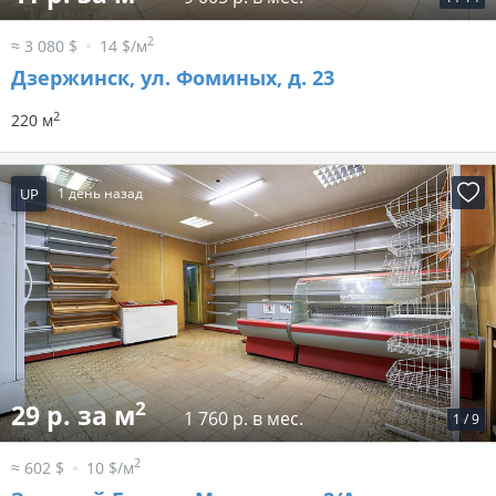
2
≈ 3 080 $
14 $/м
Дзержинск, ул. Фоминых, д. 23
2
220 м
UP
1 день назад
2
29 р. за м
1 760 р. в мес.
1
/
9
2
≈ 602 $
10 $/м