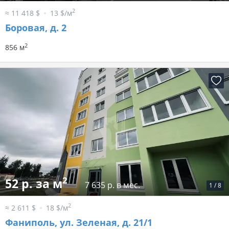
2
≈ 11 418 $
13 $/м
Боровая, д. 2
2
856 м
2
52 р. за м
7 635 р. в мес.
1
/
8
2
≈ 2 611 $
18 $/м
Фаниполь, ул. Зеленая, д. 21/1