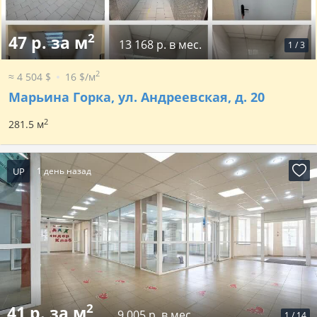
2
47 р. за м
13 168 р. в мес.
1
/
3
2
≈ 4 504 $
16 $/м
Марьина Горка, ул. Андреевская, д. 20
2
281.5 м
UP
1 день назад
2
41 р. за м
9 005 р. в мес.
1
/
14