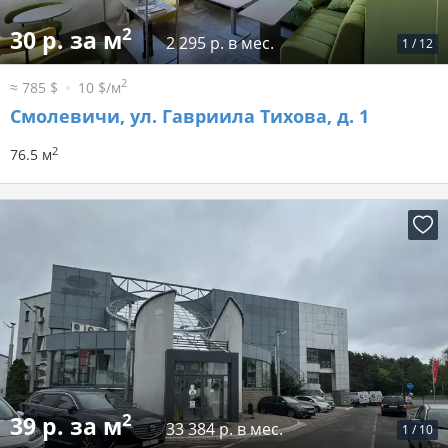
2
30 р. за м
2 295 р. в мес.
1
/
12
2
≈ 785 $
10 $/м
Смолевичи, ул. Гавриила Тихова, д. 1
2
76.5 м
2
39 р. за м
33 384 р. в мес.
1
/
10