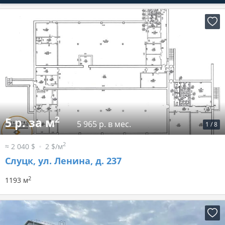
2
5 р. за м
5 965 р. в мес.
1
/
8
2
≈ 2 040 $
2 $/м
Слуцк, ул. Ленина, д. 237
2
1193 м