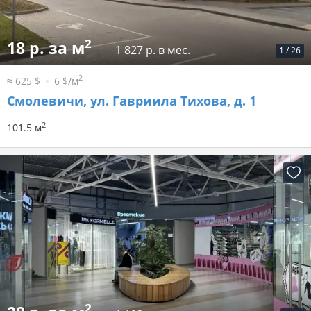
2
18 р. за м
1 827 р. в мес.
1
/
26
2
≈ 625 $
6 $/м
Смолевичи, ул. Гавриила Тихова, д. 1
2
101.5 м
2