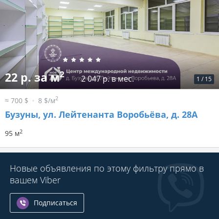
2
22 р. за м
2 047 р. в мес.
1
/
15
2
≈ 700 $
8 $/м
Бузуны, ул. Лейтенанта Воробьёва, д. 28А
2
95 м
Новые объявления по этому фильтру прямо в
вашем Viber
Подписаться