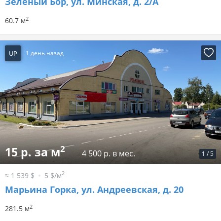
Зеленый Бор, ул. Минская, д. 2/А
2
60.7 м
UP
1 день назад
2
15 р. за м
4 500 р. в мес.
1
/
5
2
≈ 1 539 $
5 $/м
Марьина Горка, ул. Андреевская, д. 20
2
281.5 м