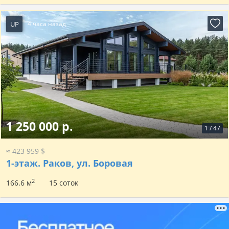
UP
4 часа назад
1 250 000 р.
1
/
47
≈ 423 959 $
1-этаж.
Раков, ул. Боровая
2
166.6 м
15 соток