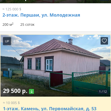
≈ 125 000 $
2-этаж.
Першаи, ул. Молодежная
2
200 м
25 соток
UP
4 часа назад
29 500 р.
1
/
12
≈ 10 005 $
1-этаж.
Камень, ул. Первомайская, д. 53