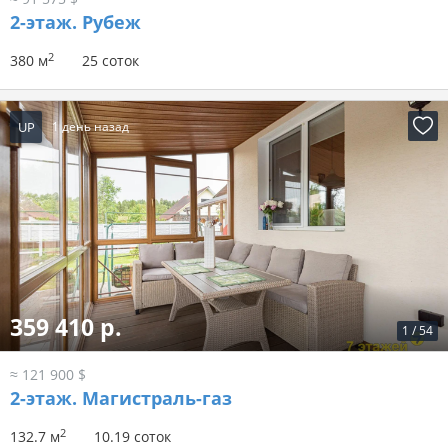
2-этаж.
Рубеж
2
380 м
25 соток
UP
1 день назад
359 410 р.
1
/
54
≈ 121 900 $
2-этаж.
Магистраль-газ
2
132.7 м
10.19 соток