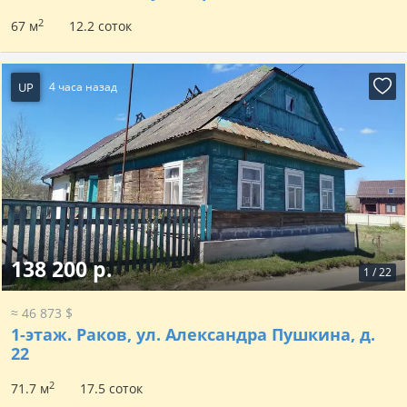
2
67 м
12.2 соток
UP
4 часа назад
138 200 р.
1
/
22
≈ 46 873 $
1-этаж.
Раков, ул. Александра Пушкина, д.
22
2
71.7 м
17.5 соток