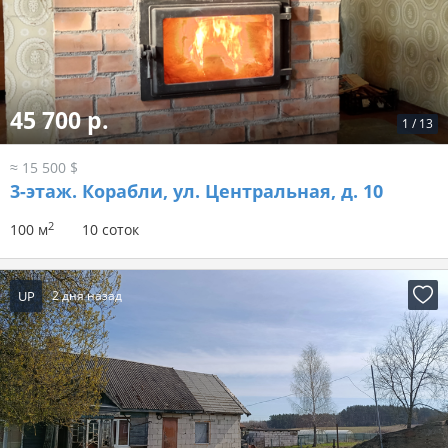
45 700 р.
1
/
13
≈ 15 500 $
3-этаж.
Корабли, ул. Центральная, д. 10
2
100 м
10 соток
UP
2 дня назад