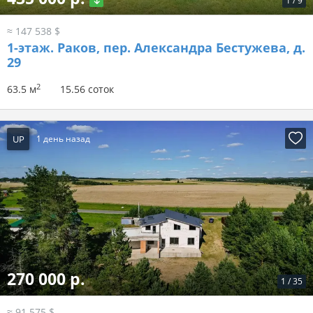
1
/
9
≈ 147 538 $
1-этаж.
Раков, пер. Александра Бестужева, д.
29
2
63.5 м
15.56 соток
UP
1 день назад
270 000 р.
1
/
35
≈ 91 575 $