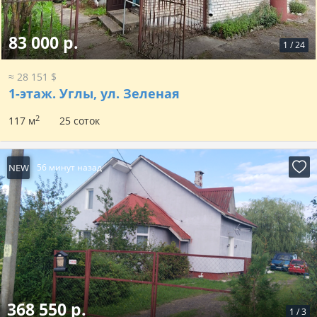
83 000 р.
1
/
24
≈ 28 151 $
1-этаж.
Углы, ул. Зеленая
2
117 м
25 соток
NEW
56 минут назад
368 550 р.
1
/
3