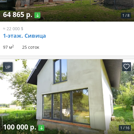
64 865 р.
1
/
8
≈ 22 000 $
1-этаж.
Сивица
2
97 м
25 соток
UP
2 дня назад
100 000 р.
1
/
16