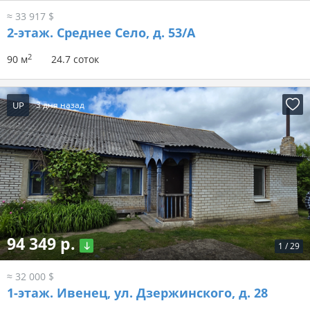
≈ 33 917 $
2-этаж.
Среднее Село, д. 53/А
2
90 м
24.7 соток
UP
3 дня назад
94 349 р.
1
/
29
≈ 32 000 $
1-этаж.
Ивенец, ул. Дзержинского, д. 28