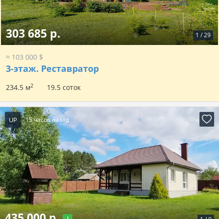
303 685 р.
1
/
29
≈ 103 000 $
3-этаж.
Реставратор
2
234.5 м
19.5 соток
UP
15 часов назад
435 000 р.