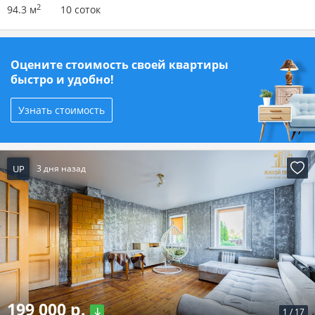
2
94.3 м
10 соток
Оцените стоимость своей квартиры
быстро и удобно!
Узнать стоимость
UP
3 дня назад
199 000 р.
1
/
17