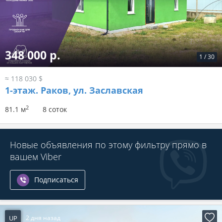
348 000 р.
1
/
30
≈ 118 030 $
1-этаж.
Раков, ул. Заславская
2
81.1 м
8 соток
Новые объявления по этому фильтру прямо в
вашем Viber
Подписаться
UP
2 дня назад