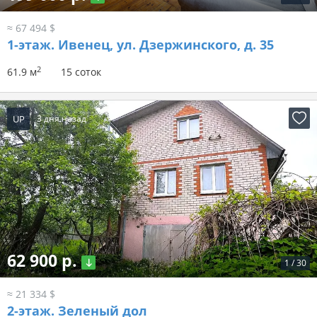
≈ 67 494 $
1-этаж.
Ивенец, ул. Дзержинского, д. 35
2
61.9 м
15 соток
UP
3 дня назад
62 900 р.
1
/
30
≈ 21 334 $
2-этаж.
Зеленый дол