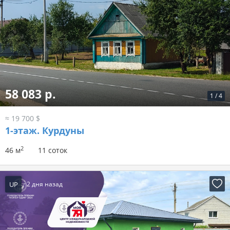
58 083 р.
1
/
4
≈ 19 700 $
1-этаж.
Курдуны
2
46 м
11 соток
UP
2 дня назад