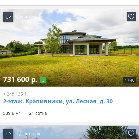
UP
1 день назад
731 600 р.
1
/
46
≈ 248 135 $
2-этаж.
Крапивники, ул. Лесная, д. 30
2
539.6 м
21 сотка
UP
1 день назад