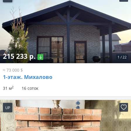
215 233 р.
1
/
22
≈ 73 000 $
1-этаж.
Михалово
2
31 м
16 соток
UP
2 дня назад