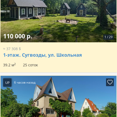
110 000 р.
1
/
29
≈ 37 308 $
1-этаж.
Сугвозды, ул. Школьная
2
39.2 м
25 соток
UP
6 часов назад