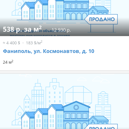
2
538 р. за м
12 930 р.
2
≈ 4 400 $
183 $/м
Фаниполь, ул. Космонавтов, д. 10
2
24 м