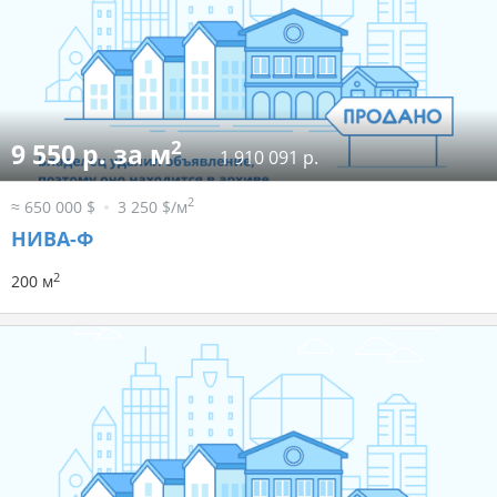
2
9 550 р. за м
1 910 091 р.
2
≈ 650 000 $
3 250 $/м
НИВА-Ф
2
200 м