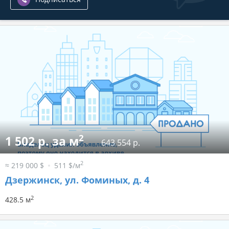
2
1 502 р. за м
643 554 р.
2
≈ 219 000 $
511 $/м
Дзержинск, ул. Фоминых, д. 4
2
428.5 м