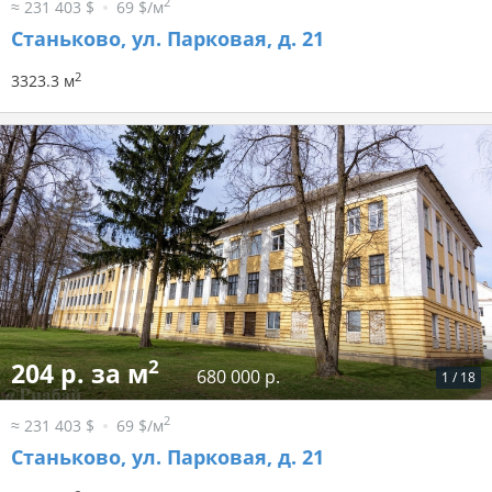
2
≈ 231 403 $
69 $/м
Станьково, ул. Парковая, д. 21
2
3323.3 м
2
204 р. за м
680 000 р.
1
/
18
2
≈ 231 403 $
69 $/м
Станьково, ул. Парковая, д. 21