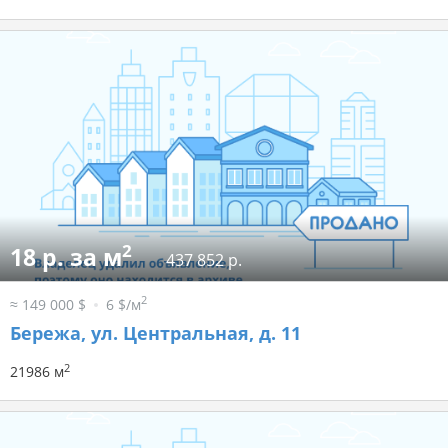
2
18 р. за м
437 852 р.
2
≈ 149 000 $
6 $/м
Бережа, ул. Центральная, д. 11
2
21986 м