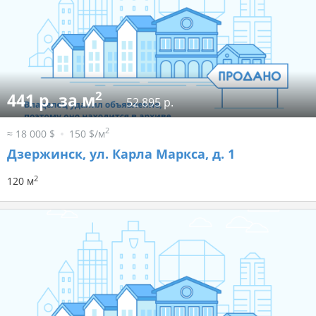
2
441 р. за м
52 895 р.
2
≈ 18 000 $
150 $/м
Дзержинск, ул. Карла Маркса, д. 1
2
120 м