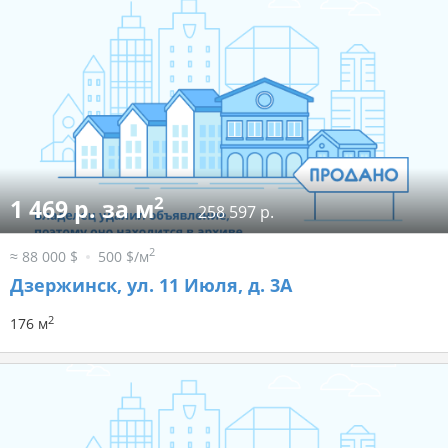
2
1 469 р. за м
258 597 р.
2
≈ 88 000 $
500 $/м
Дзержинск, ул. 11 Июля, д. 3А
2
176 м