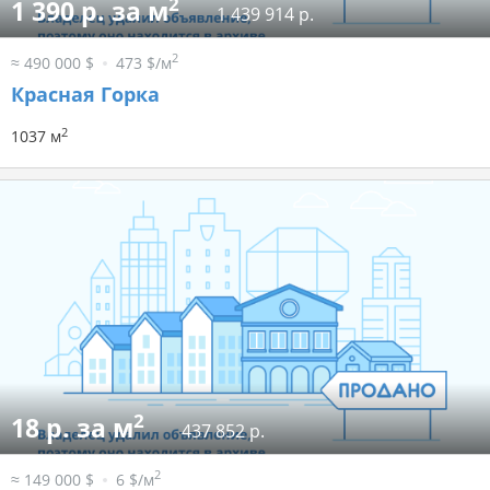
2
1 390 р. за м
1 439 914 р.
2
≈ 490 000 $
473 $/м
Красная Горка
2
1037 м
2
18 р. за м
437 852 р.
2
≈ 149 000 $
6 $/м