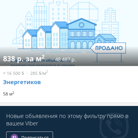
2
838 р. за м
48 487 р.
2
≈ 16 500 $
285 $/м
Энергетиков
2
58 м
Новые объявления по этому фильтру прямо в
вашем Viber
Подписаться