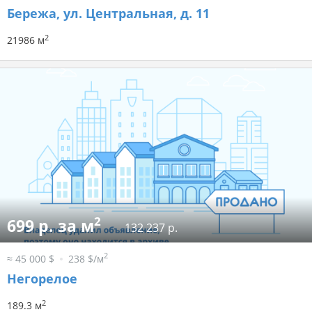
Бережа, ул. Центральная, д. 11
2
21986 м
2
699 р. за м
132 237 р.
2
≈ 45 000 $
238 $/м
Негорелое
2
189.3 м