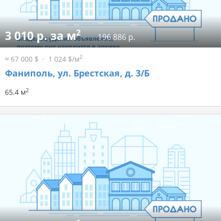
2
3 010 р. за м
196 886 р.
2
≈ 67 000 $
1 024 $/м
Фаниполь, ул. Брестская, д. 3/Б
2
65.4 м