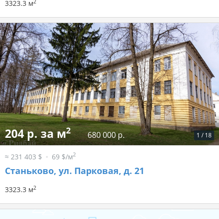
2
3323.3 м
2
204 р. за м
680 000 р.
1
/
18
2
≈ 231 403 $
69 $/м
Станьково, ул. Парковая, д. 21
2
3323.3 м