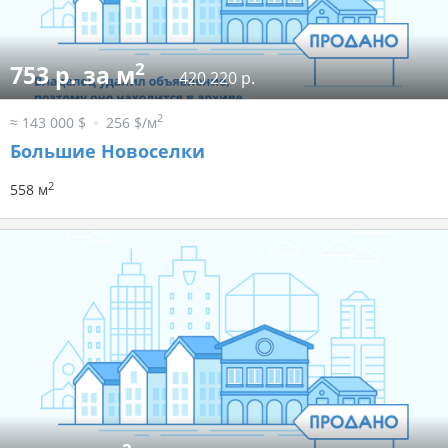
2
753 р. за м
420 220 р.
2
≈ 143 000 $
256 $/м
Большие Новоселки
2
558 м