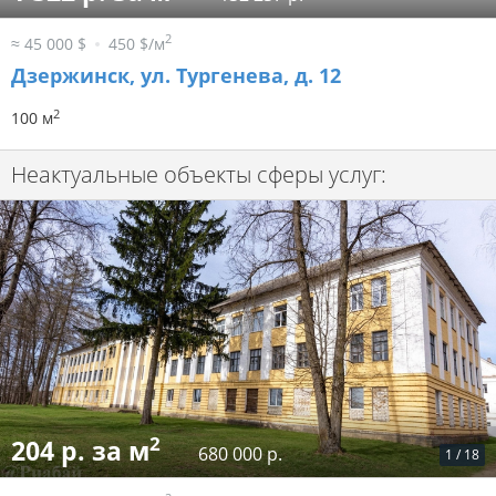
2
≈ 45 000 $
450 $/м
Дзержинск, ул. Тургенева, д. 12
2
100 м
Неактуальные объекты сферы услуг:
2
204 р. за м
680 000 р.
1
/
18