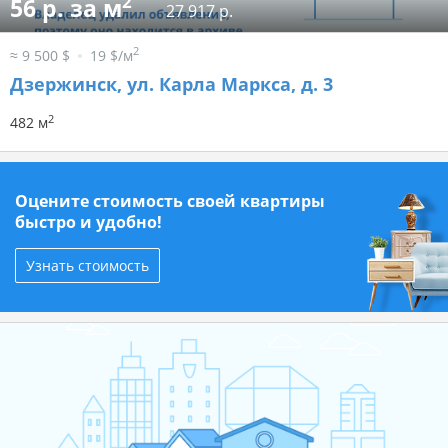
2
56 р. за м
27 917 р.
2
≈ 9 500 $
19 $/м
Дзержинск, ул. Карла Маркса, д. 3
2
482 м
Оцените стоимость своей квартиры
быстро и удобно!
Узнать стоимость