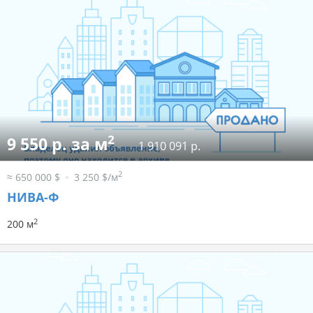
2
9 550 р. за м
1 910 091 р.
2
≈ 650 000 $
3 250 $/м
НИВА-Ф
2
200 м