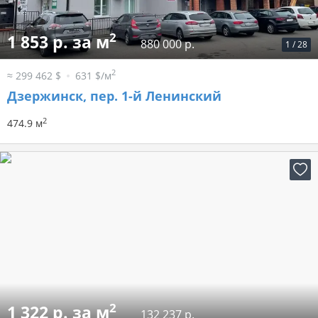
2
1 853 р. за м
880 000 р.
1
/
28
2
≈ 299 462 $
631 $/м
Дзержинск, пер. 1-й Ленинский
2
474.9 м
2
1 322 р. за м
132 237 р.