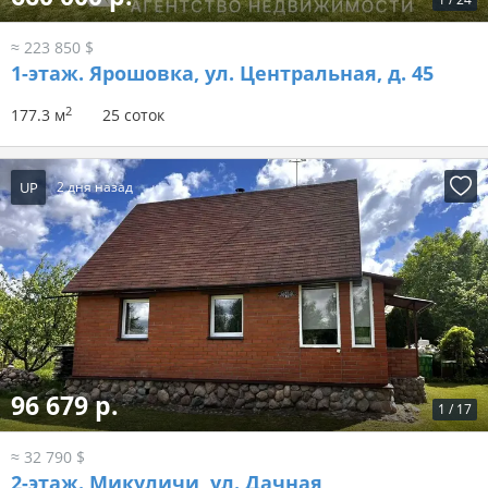
≈ 223 850 $
1-этаж.
Ярошовка, ул. Центральная, д. 45
2
177.3 м
25 соток
UP
2 дня назад
96 679 р.
1
/
17
≈ 32 790 $
2-этаж.
Микуличи, ул. Дачная