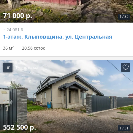
71 000 р.
1
/
35
≈ 24 081 $
1-этаж.
Клыповщина, ул. Центральная
2
36 м
20.58 соток
UP
1 день назад
552 500 р.
1
/
31