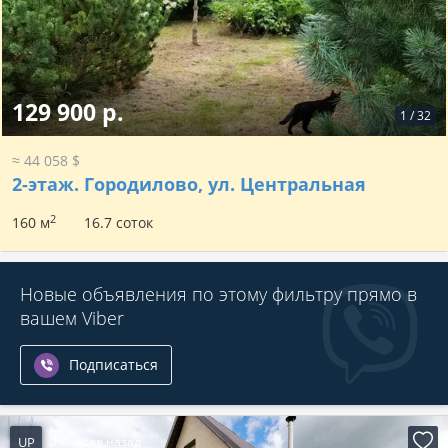
129 900 р.
1
/
32
≈ 44 058 $
2-этаж.
Городилово, ул. Центральная
2
160 м
16.7 соток
Новые объявления по этому фильтру прямо в
вашем Viber
Подписаться
UP
17 часов назад