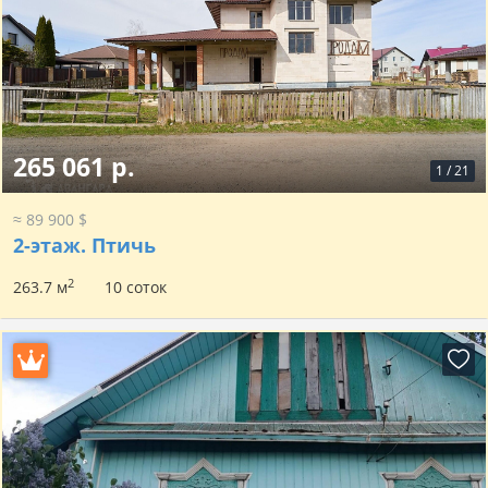
265 061 р.
1
/
21
≈ 89 900 $
2-этаж.
Птичь
2
263.7 м
10 соток