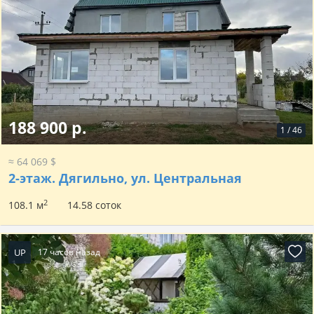
188 900 р.
1
/
46
≈ 64 069 $
2-этаж.
Дягильно, ул. Центральная
2
108.1 м
14.58 соток
UP
17 часов назад