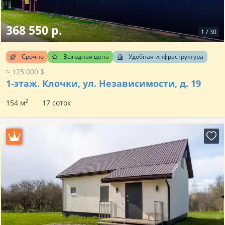
368 550 р.
1
/
30
Срочно
Выгодная цена
Удобная инфраструктура
≈ 125 000 $
1-этаж.
Клочки, ул. Независимости, д. 19
2
154 м
17 соток