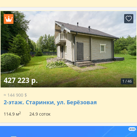
427 223 р.
1
/
46
≈ 144 900 $
2-этаж.
Старинки, ул. Берёзовая
2
114.9 м
24.9 соток