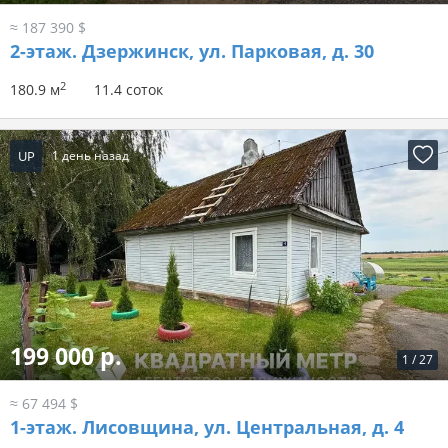
≈ 187 390 $
2-этаж.
Дзержинск, ул. Парковая, д. 30
2
180.9 м
11.4 соток
UP
1 день назад
199 000 р.
1
/
27
≈ 67 494 $
1-этаж.
Лисовщина, ул. Центральная, д. 4