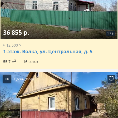
36 855 р.
1
/
9
≈ 12 500 $
1-этаж.
Волка, ул. Центральная, д. 5
2
55.7 м
16 соток
UP
1 день назад