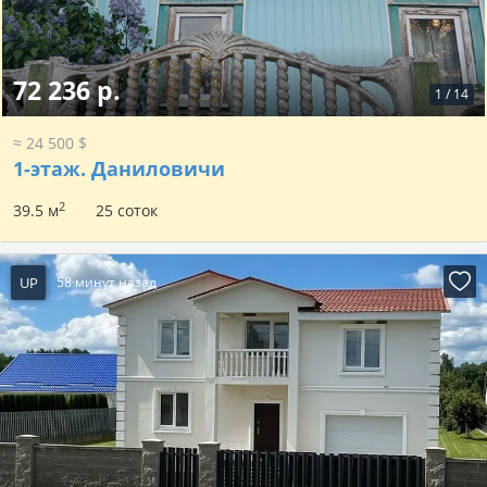
72 236 р.
1
/
14
≈ 24 500 $
1-этаж.
Даниловичи
2
39.5 м
25 соток
UP
58 минут назад