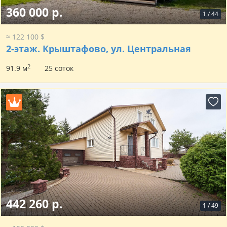
360 000 р.
1
/
44
≈ 122 100 $
2-этаж.
Крыштафово, ул. Центральная
2
91.9 м
25 соток
442 260 р.
1
/
49