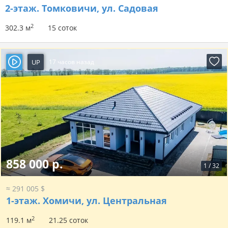
2-этаж.
Томковичи, ул. Садовая
2
302.3 м
15 соток
UP
17 часов назад
858 000 р.
1
/
32
≈ 291 005 $
1-этаж.
Хомичи, ул. Центральная
2
119.1 м
21.25 соток