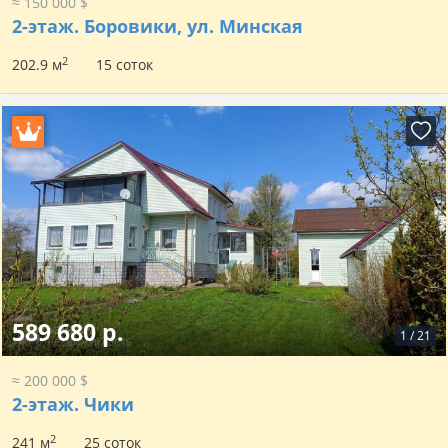
≈ 150 000 $
2-этаж.
Боровики, ул. Минская
2
202.9 м
15 соток
589 680 р.
1
/
21
≈ 200 000 $
2-этаж.
Чики
2
241 м
25 соток