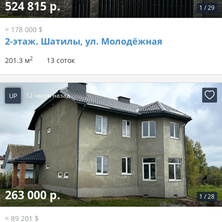
524 815 р.
1
/
29
≈ 178 000 $
2-этаж.
Шатилы, ул. Молодёжная
2
201.3 м
13 соток
UP
12 часов назад
263 000 р.
1
/
28
≈ 89 201 $