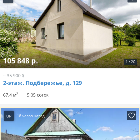
105 848 р.
1
/
20
≈ 35 900 $
2-этаж.
Подбережье, д. 129
2
67.4 м
5.05 соток
UP
18 часов назад