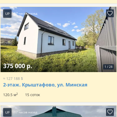
UP
17 часов назад
375 000 р.
1
/
28
≈ 127 188 $
2-этаж.
Крыштафово, ул. Минская
2
120.5 м
15 соток
UP
17 часов назад