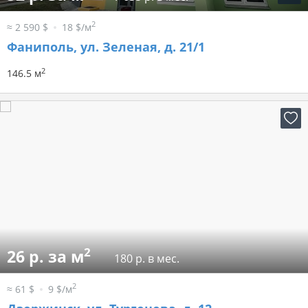
2
≈ 2 590 $
18 $/м
Фаниполь, ул. Зеленая, д. 21/1
2
146.5 м
2
26 р. за м
180 р. в мес.
2
≈ 61 $
9 $/м