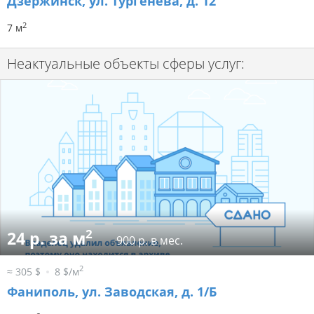
Дзержинск, ул. Тургенева, д. 12
2
7 м
Неактуальные объекты сферы услуг:
2
24 р. за м
900 р. в мес.
2
≈ 305 $
8 $/м
Фаниполь, ул. Заводская, д. 1/Б