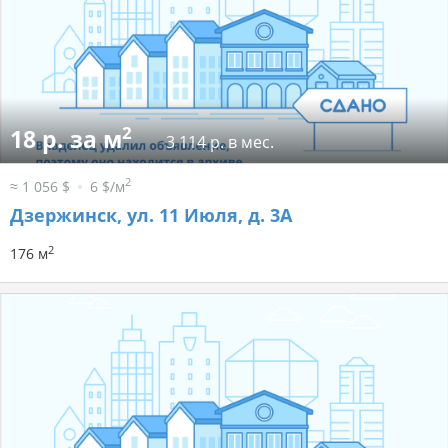
2
18 р. за м
3 114 р. в мес.
2
≈ 1 056 $
6 $/м
Дзержинск, ул. 11 Июля, д. 3А
2
176 м