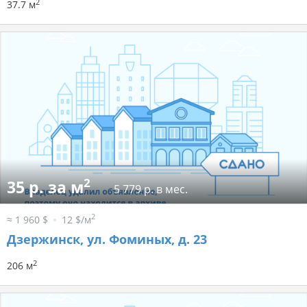
2
37.7 м
2
35 р. за м
5 779 р. в мес.
2
≈ 1 960 $
12 $/м
Дзержинск, ул. Фоминых, д. 23
2
206 м