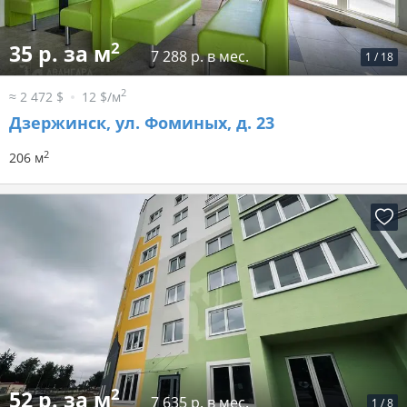
2
35 р. за м
7 288 р. в мес.
1
/
18
2
≈ 2 472 $
12 $/м
Дзержинск, ул. Фоминых, д. 23
2
206 м
2
52 р. за м
7 635 р. в мес.
1
/
8