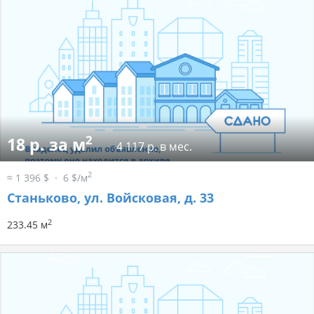
2
18 р. за м
4 117 р. в мес.
2
≈ 1 396 $
6 $/м
Станьково, ул. Войсковая, д. 33
2
233.45 м