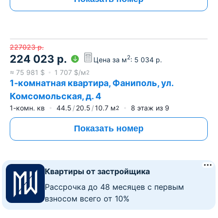
227023
р.
224 023
р.
2
Цена за м
:
5 034
р.
≈
75 981
$
1 707
$/м
2
1-комнатная квартира, Фаниполь, ул.
Комсомольская, д. 4
1-комн. кв
44.5
20.5
10.7
м
8
этаж из
9
2
Показать номер
Квартиры от застройщика
Рассрочка до 48 месяцев с первым
взносом всего от 10%