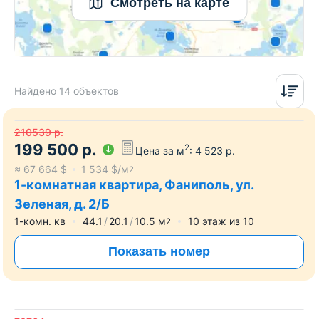
Смотреть на карте
Найдено 14 объектов
210539
р.
199 500
р.
2
Цена за м
:
4 523
р.
≈
67 664
$
1 534
$/м
2
1-комнатная квартира, Фаниполь, ул.
Зеленая, д. 2/Б
1-комн. кв
44.1
20.1
10.5
м
10
этаж из
10
2
Показать номер