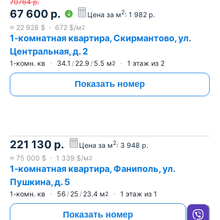
70764
р.
67 600
р.
2
Цена за м
:
1 982
р.
≈
22 928
$
672
$/м
2
1-комнатная квартира, Скирмантово, ул.
Центральная, д. 2
1-комн. кв
34.1
22.9
5.5
м
1
этаж из
2
2
Показать номер
221 130
р.
2
Цена за м
:
3 948
р.
≈
75 000
$
1 339
$/м
2
1-комнатная квартира, Фаниполь, ул.
Пушкина, д. 5
1-комн. кв
56
25
23.4
м
1
этаж из
1
2
Показать номер