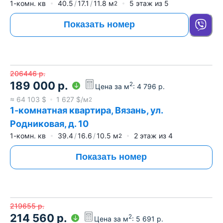
1-комн. кв
40.5
17.1
11.8
м
5
этаж из
5
2
Показать номер
206446
р.
189 000
р.
2
Цена за м
:
4 796
р.
≈
64 103
$
1 627
$/м
2
1-комнатная квартира, Вязань, ул.
Родниковая, д. 10
1-комн. кв
39.4
16.6
10.5
м
2
этаж из
4
2
Показать номер
219655
р.
214 560
р.
2
Цена за м
:
5 691
р.