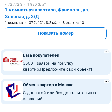
≈
72 772
$
1 930
$/м
2
1-комнатная квартира, Фаниполь, ул.
Зеленая, д. 2/Д
1-комн. кв
37.7
17.1
8.2
м
8
этаж из
10
2
Показать номер
База покупателей
3500+ заявок на покупку
квартир.Предложите свой объект!
Обмен квартир в Минске
C доплатой или без дополнительных
вложений