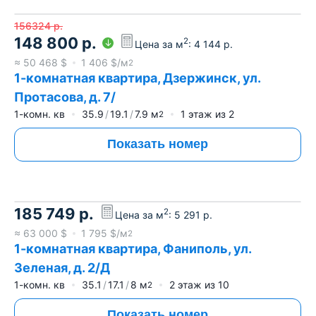
156324
р.
148 800
р.
2
Цена за м
:
4 144
р.
≈
50 468
$
1 406
$/м
2
1-комнатная квартира, Дзержинск, ул.
Протасова, д. 7/
1-комн. кв
35.9
19.1
7.9
м
1
этаж из
2
2
Показать номер
185 749
р.
2
Цена за м
:
5 291
р.
≈
63 000
$
1 795
$/м
2
1-комнатная квартира, Фаниполь, ул.
Зеленая, д. 2/Д
1-комн. кв
35.1
17.1
8
м
2
этаж из
10
2
Показать номер