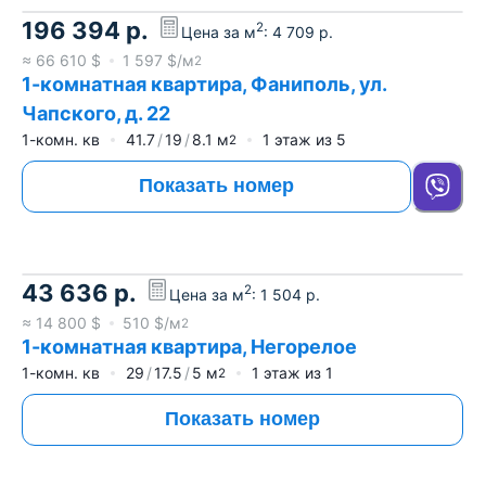
196 394
р.
2
Цена за м
:
4 709
р.
≈
66 610
$
1 597
$/м
2
1-комнатная квартира, Фаниполь, ул.
Чапского, д. 22
1-комн. кв
41.7
19
8.1
м
1
этаж из
5
2
Показать номер
43 636
р.
2
Цена за м
:
1 504
р.
≈
14 800
$
510
$/м
2
1-комнатная квартира, Негорелое
1-комн. кв
29
17.5
5
м
1
этаж из
1
2
Показать номер