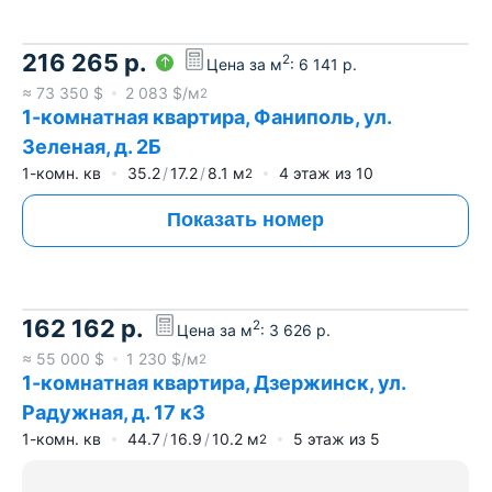
216 265
р.
2
Цена за м
:
6 141
р.
≈
73 350
$
2 083
$/м
2
1-комнатная квартира, Фаниполь, ул.
Зеленая, д. 2Б
1-комн. кв
35.2
17.2
8.1
м
4
этаж из
10
2
Показать номер
162 162
р.
2
Цена за м
:
3 626
р.
≈
55 000
$
1 230
$/м
2
1-комнатная квартира, Дзержинск, ул.
Радужная, д. 17 к3
1-комн. кв
44.7
16.9
10.2
м
5
этаж из
5
2