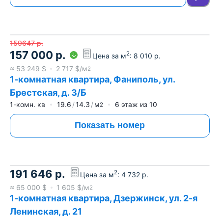
159647
р.
157 000
р.
2
Цена за м
:
8 010
р.
≈
53 249
$
2 717
$/м
2
1-комнатная квартира, Фаниполь, ул.
Брестская, д. 3/Б
1-комн. кв
19.6
14.3
м
6
этаж из
10
2
Показать номер
191 646
р.
2
Цена за м
:
4 732
р.
≈
65 000
$
1 605
$/м
2
1-комнатная квартира, Дзержинск, ул. 2-я
Ленинская, д. 21