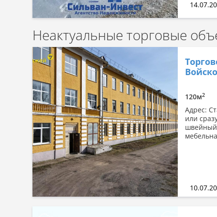
14.07.2
Неактуальные торговые объ
Торгов
Войско
2
120м
Адрес: С
или сраз
швейный 
мебельная
10.07.2