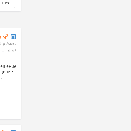
анное
2
а м
9 р./мес.
2
.
3 $/м
омещение
ещение
я,