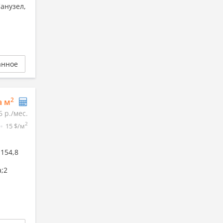
анузел,
анное
2
а м
6 р./мес.
2
15 $/м
154,8
а;2