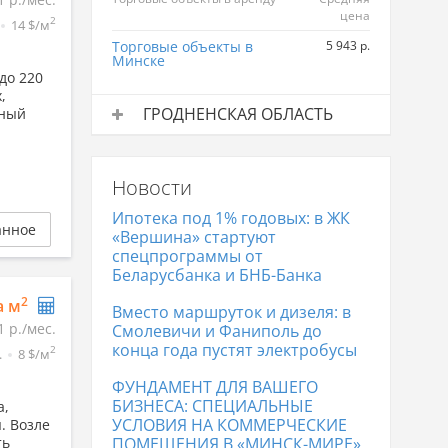
цена
2
14 $/м
Торговые объекты в
5 943 р.
Минске
до 220
,
ГРОДНЕНСКАЯ ОБЛАСТЬ
рный
Торговые объекты в аренду
Средняя
цена
Новости
Торговые объекты в Гродно
4 671 р.
Ипотека под 1% годовых: в ЖК
анное
«Вершина» стартуют
спецпрограммы от
Беларусбанка и БНБ-Банка
2
а м
Вместо маршруток и дизеля: в
1 р./мес.
Смолевичи и Фаниполь до
конца года пустят электробусы
2
.
8 $/м
ФУНДАМЕНТ ДЛЯ ВАШЕГО
БИЗНЕСА: СПЕЦИАЛЬНЫЕ
а,
УСЛОВИЯ НА КОММЕРЧЕСКИЕ
. Возле
ть
ПОМЕЩЕНИЯ В «МИНСК-МИРЕ»