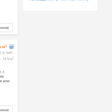
анное
2
а м
5 р./мес.
2
18 $/м
 г.
для
ие или
анное