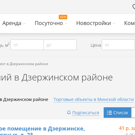
Аренда
Посуточно
Новостройки
Ком
2
от
до
от
ь, м
Цена
ект в Дзержинском районе
ий в Дзержинском районе
 в Дзержинском районе
Торговые объекты в Минской области
Telegram
Подписаться
Список
Viber
ое помещение в Дзержинске,
41 р. з
миных, д. 23
9 05