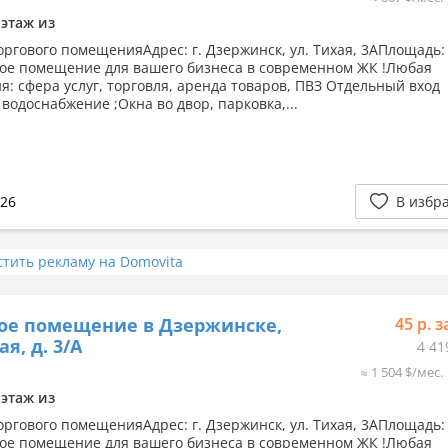
 этаж из
оргового помещенияАдрес: г. Дзержинск, ул. Тихая, 3АПлощадь: 
ое помещение для вашего бизнеса в современном ЖК !Любая
я: сфера услуг, торговля, аренда товаров, ПВЗ Отдельный вход
 водоснабжение ;Окна во двор, парковка,...
026
В избр
стить рекламу на Domovita
ое помещение в Дзержинске,
45 р. з
ая, д. 3/А
4 41
≈ 1 504 $/мес.
 этаж из
оргового помещенияАдрес: г. Дзержинск, ул. Тихая, 3АПлощадь: 
ое помещение для вашего бизнеса в современном ЖК !Любая