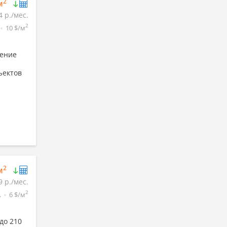
2
м
4 р./мес.
2
10 $/м
щение
ъектов
2
м
9 р./мес.
2
.
6 $/м
до 210