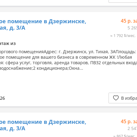
ое помещение в Дзержинске,
45 р. з
ая, д. 3/А
5 26
≈ 1 792 $/мес.
этаж из
оргового помещенияАдрес: г. Дзержинск, ул. Тихая, 3АПлощадь:
ое помещение для вашего бизнеса в современном ЖК !Любая
я: сфера услуг, торговля, аренда товаров, ПВЗ2 отдельных вход
 водоснабжение;2 кондиционера;Окна...
026
В избр
ое помещение в Дзержинске,
45 р. з
ая, д. 3/А
2 54
≈ 867 $/мес.