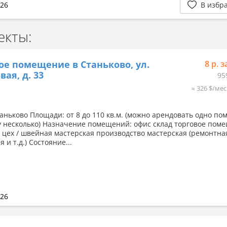
026
В избр
екты:
ое помещение в Станьково, ул.
8 р. з
вая, д. 33
95
≈ 326 $/мес
таньково Площади: от 8 до 110 кв.м. (можно арендовать одно п
у несколько) Назначение помещений: офис склад торговое пом
цех / швейная мастерская производство мастерская (ремонтна
 и т.д.) Состояние...
026