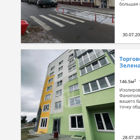
большая 
30.07.2
Торгов
Зеленая
2
146.5м
Изолиров
Фаниполь
вашего б
точку об
28.07.2