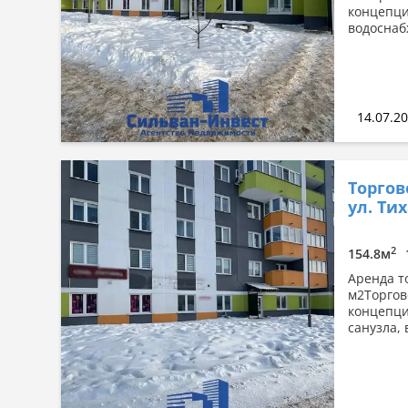
концепци
водоснабж
14.07.2
Торгов
ул. Тих
2
154.8м
Аренда т
м2Торгов
концепци
санузла, 