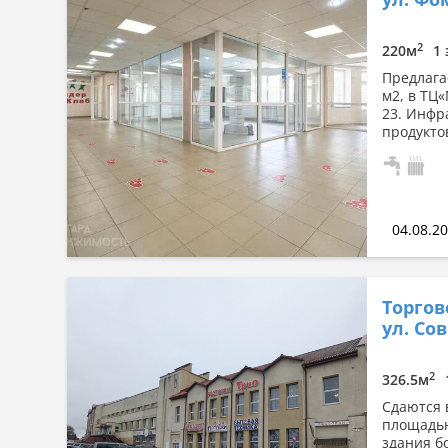
Сначала дорогие
По площади: большая → малая
2
220м
1 
По площади: малая → большая
Предлага
м2, в ТЦ
23. Инфр
продукто
04.08.2
Торгов
ул. Сов
2
326.5м
Сдаются 
площадью
здания б