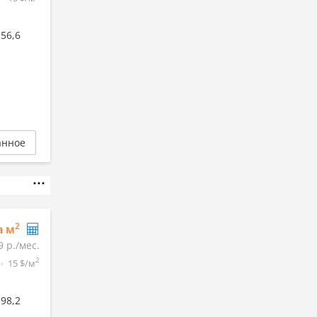
56,6
анное
2
а м
9 р./мес.
2
15 $/м
98,2