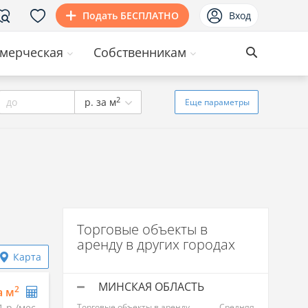
Подать БЕСПЛАТНО
Вход
мерческая
Собственникам
2
до
р. за м
Еще
параметры
Торговые объекты в
аренду в других городах
Карта
МИНСКАЯ ОБЛАСТЬ
2
а м
1 р./мес.
Торговые объекты в аренду
Средняя