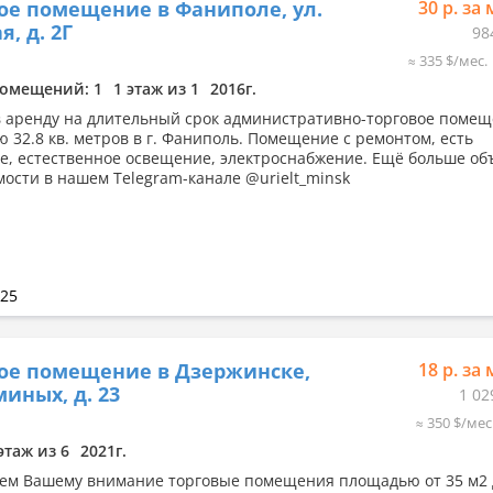
ое помещение в Фаниполе, ул.
30 р. за 
, д. 2Г
98
≈ 335 $/мес.
омещений: 1
1 этаж из 1
2016г.
в аренду на длительный срок административно-торговое поме
 32.8 кв. метров в г. Фаниполь. Помещение с ремонтом, есть
е, естественное освещение, электроснабжение. Ещё больше об
ости в нашем Telegram-канале @urielt_minsk
025
ое помещение в Дзержинске,
18 р. за 
миных, д. 23
1 02
≈ 350 $/мес
этаж из 6
2021г.
ем Вашему внимание торговые помещения площадью от 35 м2 