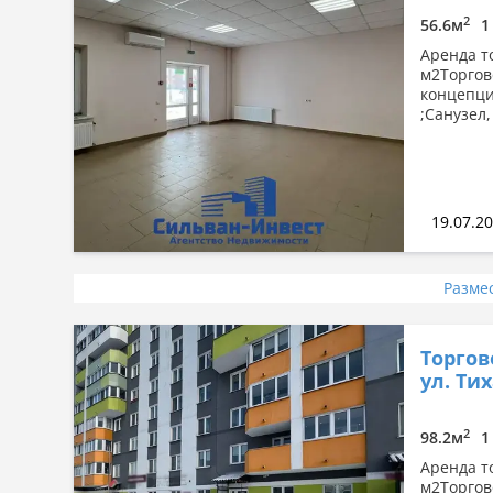
2
56.6м
1
Аренда т
м2Торгов
концепци
;Санузел,
19.07.2
Разме
Торгов
ул. Тих
2
98.2м
1
Аренда т
м2Торгов