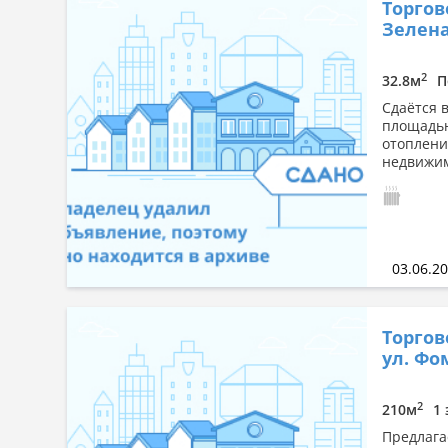
Торгов
Зеленая
2
32.8м
П
Сдаётся 
площадью
отоплени
недвижим
03.06.2
Торгов
ул. Фо
2
210м
1 
Предлага