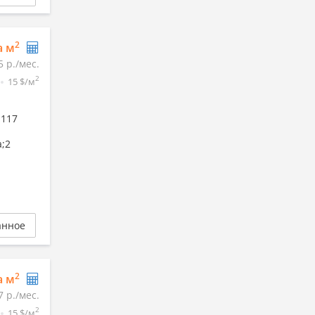
2
а м
5 р./мес.
2
15 $/м
 117
а;2
анное
2
а м
7 р./мес.
2
15 $/м