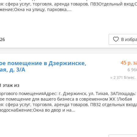
я: сфера услуг, торговля, аренда товаров, ПВЗОтдельный вход;С
ение;Окна на улицу, парковка,...
026
В избр
ое помещение в Дзержинске,
45 р. з
ая, д. 3/А
6 96
≈ 2 371 $/мес.
1 этаж из
оргового помещенияАдрес: г. Дзержинск, ул. Тихая, 3АПлощадь: 
ое помещение для вашего бизнеса в современном ЖК !Любая
я: сфера услуг, торговля, аренда товаров, ПВЗ2 отдельных вход
водоснабжение;Окна во двор и на...