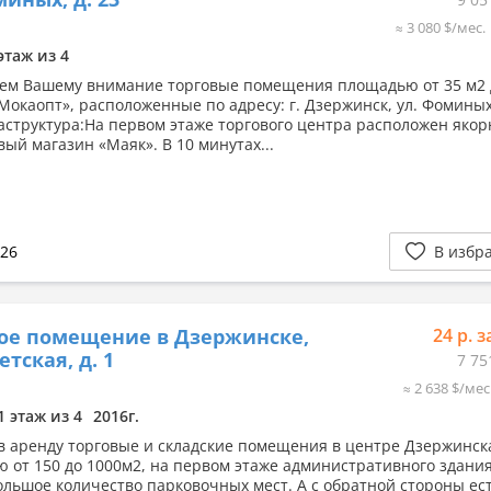
≈ 3 080 $/мес.
этаж из 4
ем Вашему внимание торговые помещения площадью от 35 м2 
«Мокаопт», расположенные по адресу: г. Дзержинск, ул. Фоминых
аструктура:На первом этаже торгового центра расположен яко
вый магазин «Маяк». В 10 минутах...
026
В избр
ое помещение в Дзержинске,
24 р. з
етская, д. 1
7 75
≈ 2 638 $/мес
1 этаж из 4
2016г.
в аренду торговые и складские помещения в центре Дзержинск
 от 150 до 1000м2, на первом этаже административного здания
ольшое количество парковочных мест. А с обратной стороны ес