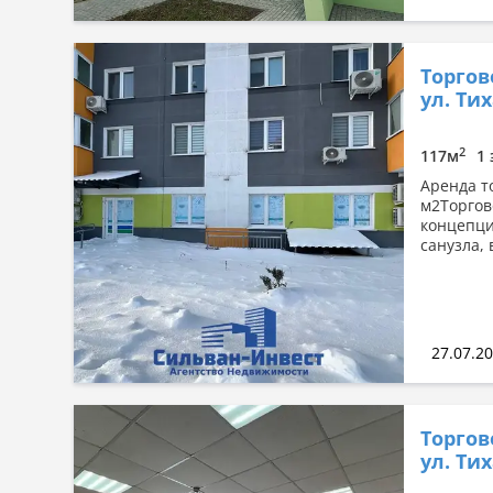
Торгов
ул. Тих
2
117м
1 
Аренда т
м2Торгов
концепци
санузла,
27.07.2
Торгов
ул. Тих