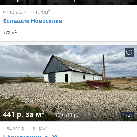
2
≈ 112 903 $
145 $/м
Большие Новоселки
2
778 м
2
441 р. за м
160 511 р.
1
/
21
2
≈ 54 900 $
151 $/м