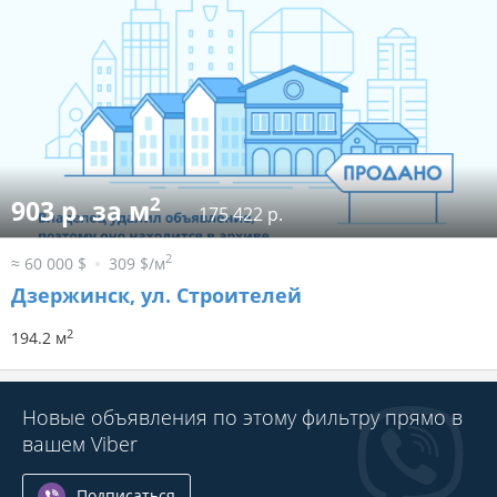
2
903 р. за м
175 422 р.
2
≈ 60 000 $
309 $/м
Дзержинск, ул. Строителей
2
194.2 м
Новые объявления по этому фильтру прямо в
вашем Viber
Подписаться