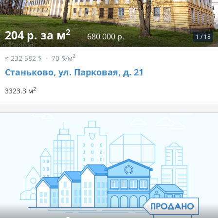
2
204 р. за м
680 000 р.
1
/
18
2
≈ 232 582 $
70 $/м
Станьково, ул. Парковая, д. 21
2
3323.3 м