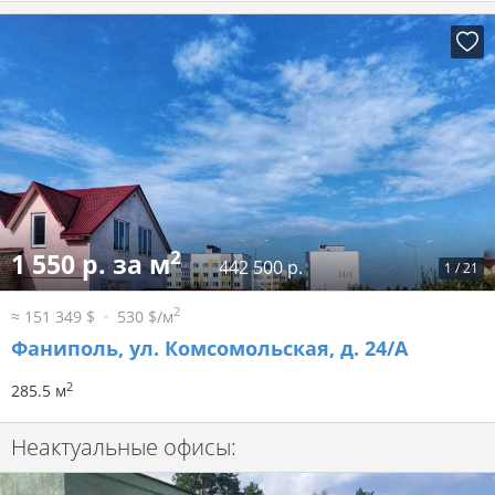
2
1 550 р. за м
442 500 р.
1
/
21
2
≈ 151 349 $
530 $/м
Фаниполь, ул. Комсомольская, д. 24/А
2
285.5 м
Неактуальные офисы: