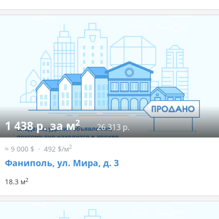
2
1 438 р. за м
26 313 р.
2
≈ 9 000 $
492 $/м
Фаниполь, ул. Мира, д. 3
2
18.3 м