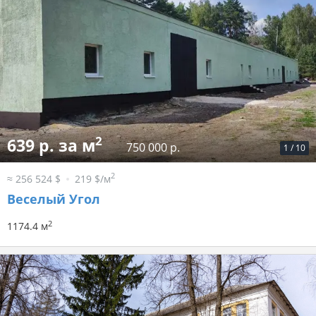
2
639 р. за м
750 000 р.
1
/
10
2
≈ 256 524 $
219 $/м
Веселый Угол
2
1174.4 м