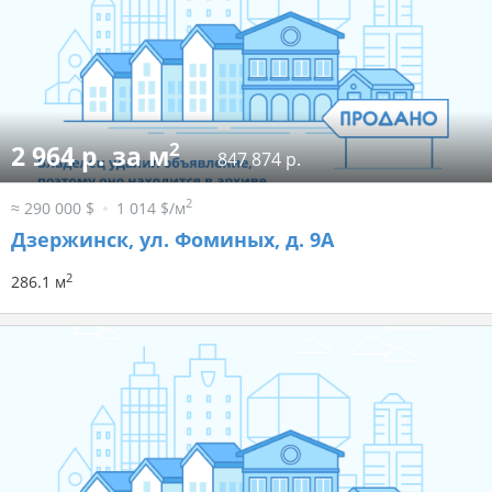
2
2 964 р. за м
847 874 р.
2
≈ 290 000 $
1 014 $/м
Дзержинск, ул. Фоминых, д. 9А
2
286.1 м