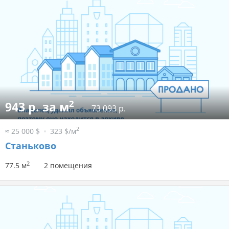
2
943 р. за м
73 093 р.
2
≈ 25 000 $
323 $/м
Станьково
2
77.5 м
2 помещения