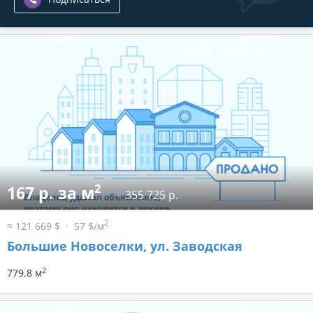
2
167 р. за м
355 725 р.
2
≈ 121 669 $
57 $/м
Большие Новоселки, ул. Заводская
2
779.8 м