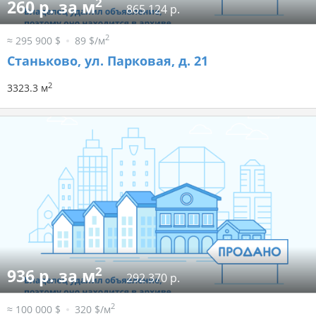
2
260 р. за м
865 124 р.
2
≈ 295 900 $
89 $/м
Станьково, ул. Парковая, д. 21
2
3323.3 м
2
936 р. за м
292 370 р.
2
≈ 100 000 $
320 $/м