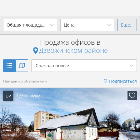
2
Общая площадь, м
Цена
Еще...
Ваш город -
district Дзержинский
район
?
Продажа офисов в
от
до
от
до
Дзержинском районе
Да
Выбрать город
2
р. за м
Сначала новые
Показать 5 объявлений
Подписаться
Найдено 5 объявлений
Показать 5 объявлений
UP
1 день назад