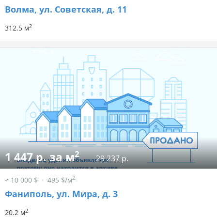
Волма, ул. Советская, д. 11
2
312.5 м
2
1 447 р. за м
29 237 р.
2
≈ 10 000 $
495 $/м
Фаниполь, ул. Мира, д. 3
2
20.2 м