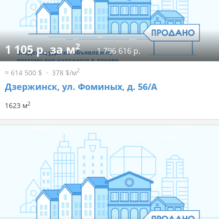
2
1 105 р. за м
1 796 616 р.
2
≈ 614 500 $
378 $/м
Дзержинск, ул. Фоминых, д. 56/А
2
1623 м