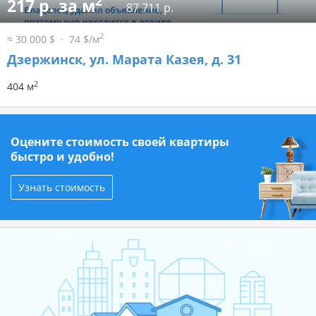
2
217 р. за м
87 711 р.
2
≈ 30 000 $
74 $/м
Дзержинск, ул. Марата Казея, д. 31
2
404 м
Оцените стоимость своей квартиры
быстро и удобно!
Узнать стоимость