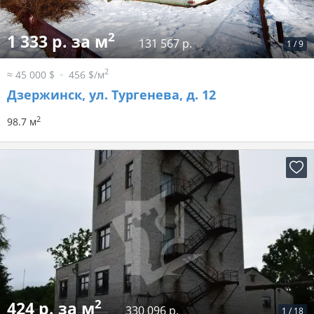
2
1 333 р. за м
131 567 р.
1
/
9
2
≈ 45 000 $
456 $/м
Дзержинск, ул. Тургенева, д. 12
2
98.7 м
2
424 р. за м
330 096 р.
1
/
18