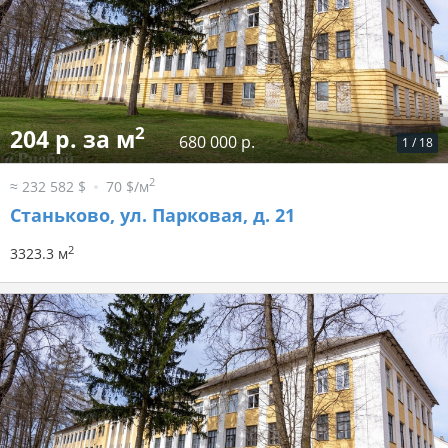
2
204 р. за м
680 000 р.
1
/
18
2
≈ 232 582 $
70 $/м
Станьково, ул. Парковая, д. 21
2
3323.3 м