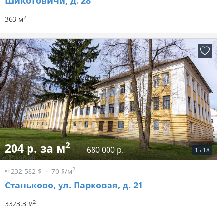
Шикотовичи, д. 28
2
363 м
2
204 р. за м
680 000 р.
1
/
18
2
≈ 232 582 $
70 $/м
Станьково, ул. Парковая, д. 21
2
3323.3 м