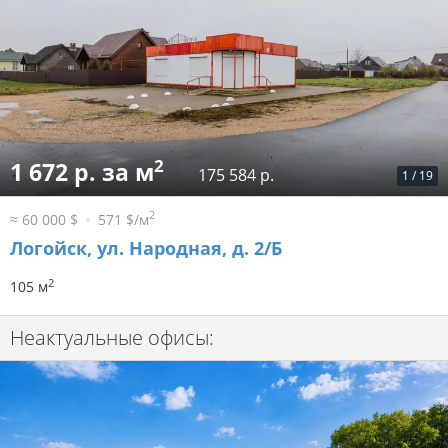
2
1 672 р. за м
175 584 р.
1
/
19
2
≈ 60 000 $
571 $/м
Логойск, ул. Народная, д. 2/Б
2
105 м
Неактуальные офисы: