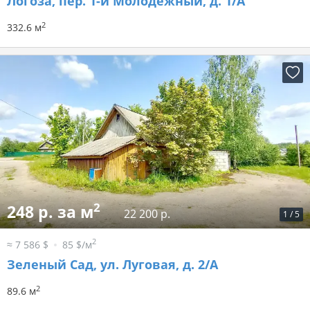
Логоза, пер. 1-й Молодёжный, д. 1/А
2
332.6 м
2
248 р. за м
22 200 р.
1
/
5
2
≈ 7 586 $
85 $/м
Зеленый Сад, ул. Луговая, д. 2/А
2
89.6 м