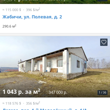
2
≈ 115 000 $
396 $/м
Жабичи, ул. Полевая, д. 2
2
290.6 м
2
1 043 р. за м
347 000 р.
1
/
36
2
≈ 118 576 $
356 $/м