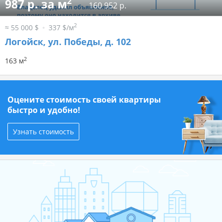
2
987 р. за м
160 952 р.
2
≈ 55 000 $
337 $/м
Логойск, ул. Победы, д. 102
2
163 м
Оцените стоимость своей квартиры
быстро и удобно!
Узнать стоимость