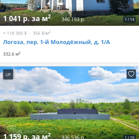
2
1 041 р. за м
346 193 р.
1
/
14
2
≈ 118 300 $
356 $/м
Логоза, пер. 1-й Молодёжный, д. 1/А
2
332.6 м
UP
2 дня назад
2
1 159 р. за м
336 536 р.
1
/
10