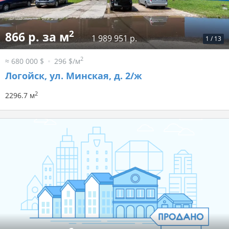
2
866 р. за м
1 989 951 р.
1
/
13
2
≈ 680 000 $
296 $/м
Логойск, ул. Минская, д. 2/ж
2
2296.7 м