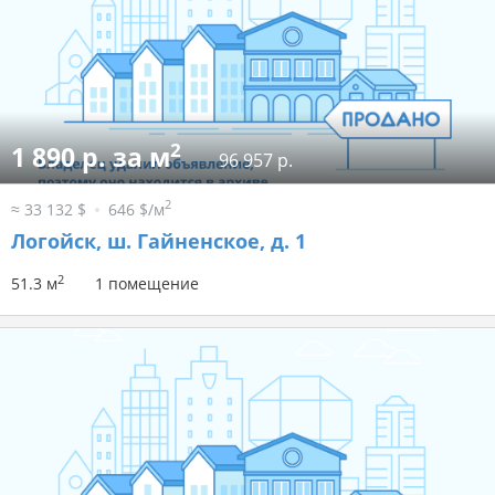
2
1 890 р. за м
96 957 р.
2
≈ 33 132 $
646 $/м
Логойск, ш. Гайненское, д. 1
2
51.3 м
1 помещение