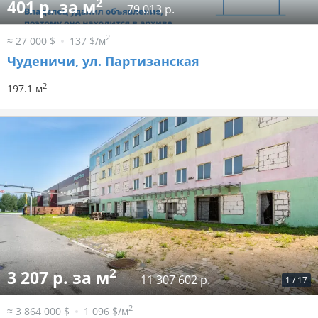
2
401 р. за м
79 013 р.
2
≈ 27 000 $
137 $/м
Чуденичи, ул. Партизанская
2
197.1 м
2
3 207 р. за м
11 307 602 р.
1
/
17
2
≈ 3 864 000 $
1 096 $/м