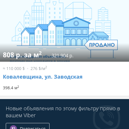
2
808 р. за м
321 904 р.
2
≈ 110 000 $
276 $/м
Ковалевщина, ул. Заводская
2
398.4 м
Новые объявления по этому фильтру прямо в
вашем Viber
Подписаться