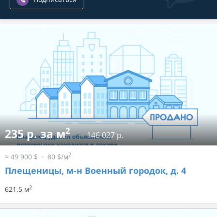
2
235 р. за м
146 027 р.
2
≈ 49 900 $
80 $/м
Плещеницы, м-н Военный городок, д. 4
2
621.5 м