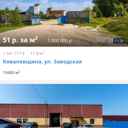
2
51 р. за м
1 000 000 р.
1
/
26
2
≈ 341 717 $
17 $/м
Ковалевщина, ул. Заводская
2
19400 м