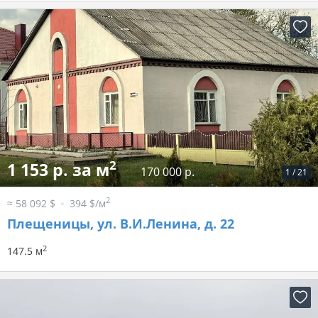
2
1 153 р. за м
170 000 р.
1
/
21
2
≈ 58 092 $
394 $/м
Плещеницы, ул. В.И.Ленина, д. 22
2
147.5 м