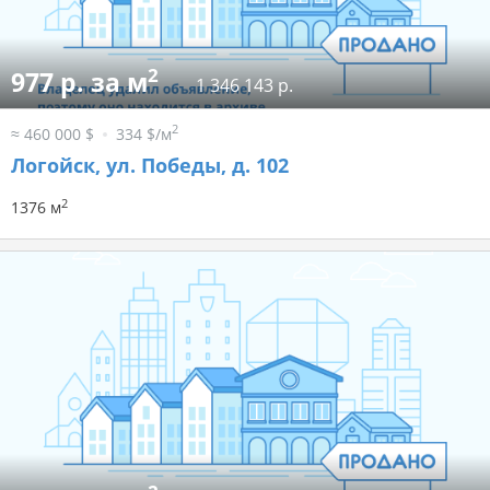
2
977 р. за м
1 346 143 р.
2
≈ 460 000 $
334 $/м
Логойск, ул. Победы, д. 102
2
1376 м