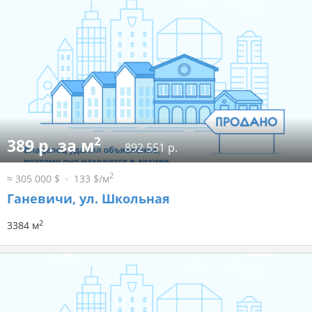
2
389 р. за м
892 551 р.
2
≈ 305 000 $
133 $/м
Ганевичи, ул. Школьная
2
3384 м