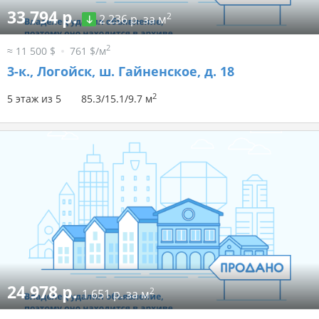
33 794 р.
2
2 236 р. за м
2
≈ 11 500 $
761 $/м
3-к.,
Логойск, ш. Гайненское, д. 18
2
5 этаж из 5
85.3/15.1/9.7 м
24 978 р.
2
1 651 р. за м