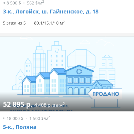
2
≈ 8 500 $
562 $/м
3-к.,
Логойск, ш. Гайненское, д. 18
2
5 этаж из 5
89.1/15.1/10 м
52 895 р.
2
4 408 р. за м
2
≈ 18 000 $
1 500 $/м
5-к.,
Поляна