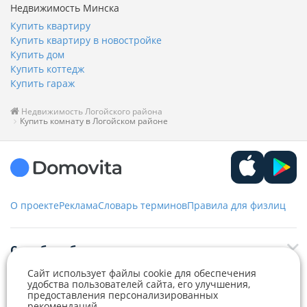
Недвижимость Минска
Купить квартиру
Купить квартиру в новостройке
Купить дом
Купить коттедж
Купить гараж
Недвижимость Логойского района
Купить комнату в Логойском районе
О проекте
Реклама
Словарь терминов
Правила для физлиц
Служба заботы
Сайт использует файлы cookie для обеспечения
+375 29 376-13-70
удобства пользователей сайта, его улучшения,
Рекламное сотрудничество
предоставления персонализированных
+375 33 376-13-70
рекомендаций.