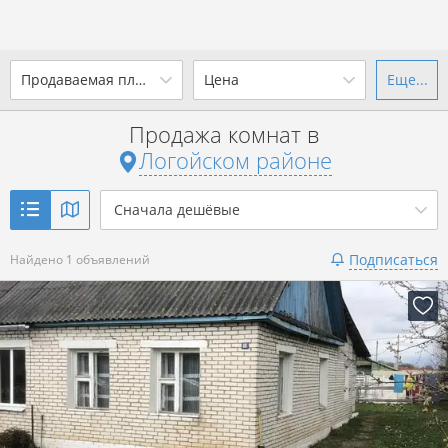
2
Продаваемая площадь, м
Цена
Еще...
Ваш город -
district Логойский
район
?
Продажа комнат в
от
до
от
до
Логойском районе
Да
Выбрать город
2
р. за м
Сначала дешёвые
Показать 1 объявление
Подписаться
Найдено 1 объявлений
Показать 1 объявление