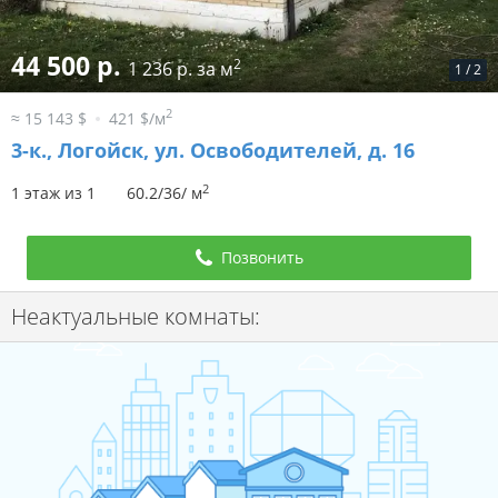
44 500 р.
2
1 236 р. за м
1
/
2
2
≈ 15 143 $
421 $/м
3-к.,
Логойск, ул. Освободителей, д. 16
2
1 этаж из 1
60.2/36/ м
Позвонить
Неактуальные комнаты: