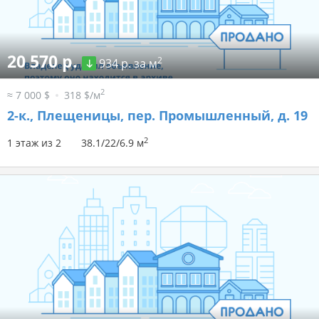
20 570 р.
2
934 р. за м
2
≈ 7 000 $
318 $/м
2-к.,
Плещеницы, пер. Промышленный, д. 19
2
1 этаж из 2
38.1/22/6.9 м