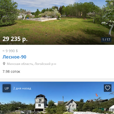
29 235 р.
1
/
17
≈ 9 990 $
Лесное-90
Минская область, Логойский р-н
7.98 соток
UP
2 дня назад