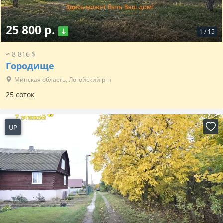
25 800 р.
1
/
15
≈ 8 816 $
Городище
Минская область, Логойский р-н
25 соток
UP
1 день назад