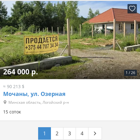
264 000 р.
1
/
26
≈ 90 213 $
Мочаны, ул. Озерная
Минская область, Логойский р-н
15 соток
1
2
3
4