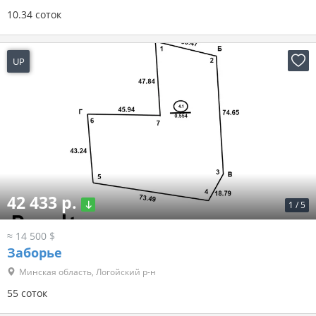
10.34 соток
UP
3 дня назад
42 433 р.
1
/
5
≈ 14 500 $
Заборье
Минская область, Логойский р-н
55 соток