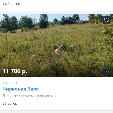
14.6 соток
11 706 р.
1
/
8
≈ 4 000 $
Чирвоная Заря
Минская область, Логойский р-н
36 соток