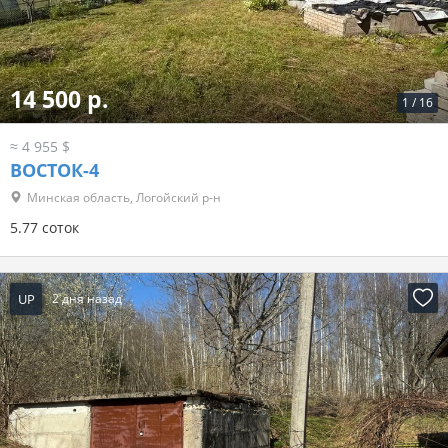
14 500 р.
1
/
16
≈ 4 955 $
ВОСТОК-4
Минская область, Логойский р-н
5.77 соток
UP
2 дня назад