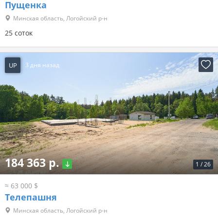
Пущенка
Минская область, Логойский р-н
25 соток
UP
3 дня назад
184 363 р.
1
/
26
≈ 63 000 $
Телепашня
Минская область, Логойский р-н