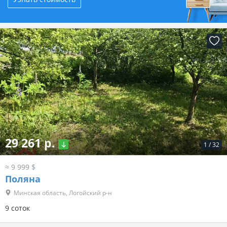
29 261 р.
1
/
32
≈ 9 999 $
Поляна
Минская область, Логойский р-н
9 соток