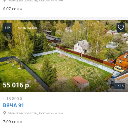
Минская область, Логойский р-н
6.07 соток
UP
1 день назад
55 016 р.
1
/
16
≈ 18 800 $
ВЯЧА 91
Минская область, Логойский р-н
7.09 соток