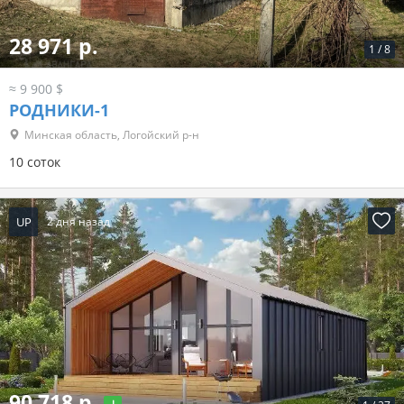
28 971 р.
1
/
8
≈ 9 900 $
РОДНИКИ-1
Минская область, Логойский р-н
10 соток
UP
2 дня назад
90 718 р.