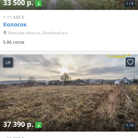
33 500 р.
1
/
9
≈ 11 448 $
Колосок
Минская область, Логойский р-н
5.86 соток
UP
1 день назад
37 390 р.
1
/
6