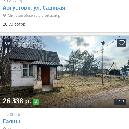
≈ 12 777 $
Августово, ул. Садовая
Минская область, Логойский р-н
20.73 соток
UP
1 день назад
26 338 р.
1
/
15
≈ 9 000 $
Гаяны