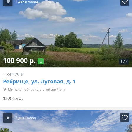
UP
1 день назад
100 900 р.
1
/
7
≈ 34 479 $
Ребрище, ул. Луговая, д. 1
Минская область, Логойский р-н
33.9 соток
UP
2 дня назад