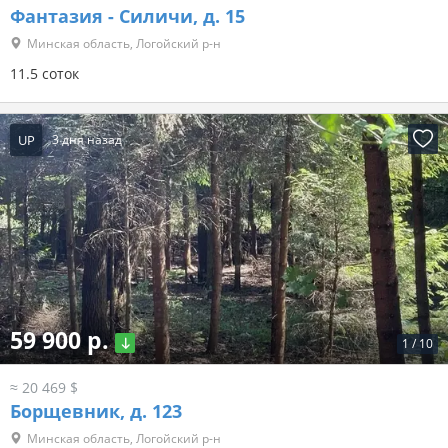
Фантазия - Силичи, д. 15
Минская область, Логойский р-н
11.5 соток
UP
3 дня назад
59 900 р.
1
/
10
≈ 20 469 $
Борщевник, д. 123
Минская область, Логойский р-н