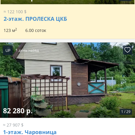
≈ 122 100 $
2-этаж.
ПРОЛЕСКА ЦКБ
2
123 м
6.00 соток
UP
1 день назад
82 280 р.
1
/
29
≈ 27 907 $
1-этаж.
Чаровница