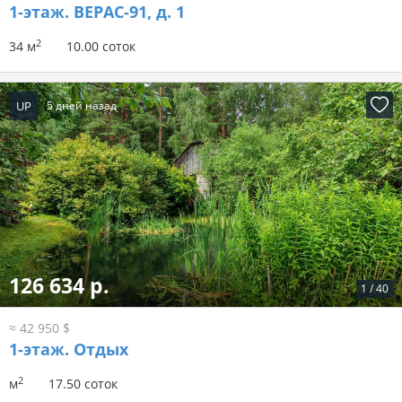
1-этаж.
ВЕРАС-91, д. 1
2
34 м
10.00 соток
UP
5 дней назад
126 634 р.
1
/
40
≈ 42 950 $
1-этаж.
Отдых
2
м
17.50 соток