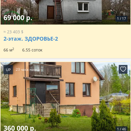
69 000 р.
1
/
17
≈ 23 403 $
2-этаж.
ЗДОРОВЬЕ-2
2
66 м
6.55 соток
UP
23 часа назад
360 000 р.
1
/
46