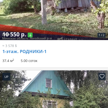
10 550 р.
1
/
2
≈ 3 578 $
1-этаж.
РОДНИКИ-1
2
37.4 м
5.00 соток
UP
3 дня назад