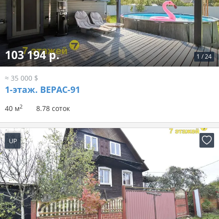
103 194 р.
1
/
24
≈ 35 000 $
1-этаж.
ВЕРАС-91
2
40 м
8.78 соток
UP
2 дня назад