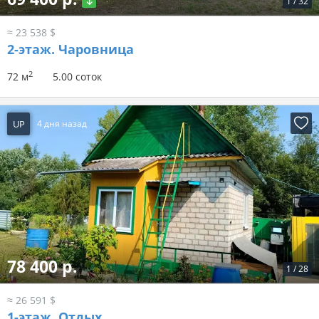
1
/
32
≈ 23 538 $
2-этаж.
Чаровница
2
72 м
5.00 соток
UP
4 дня назад
78 400 р.
1
/
28
≈ 26 591 $
1-этаж.
Отдых