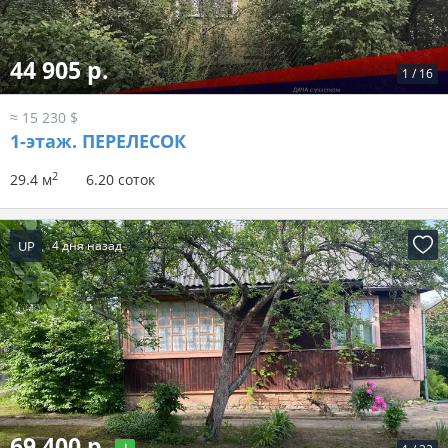
44 905 р.
1
/
16
≈ 15 230 $
1-этаж.
ПЕРЕЛЕСОК
2
29.4 м
6.20 соток
UP
4 дня назад
69 400 р.