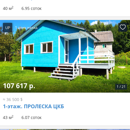
2
40 м
6.95 соток
UP
1 день назад
107 617 р.
1
/
21
≈ 36 500 $
1-этаж.
ПРОЛЕСКА ЦКБ
2
43 м
6.07 соток