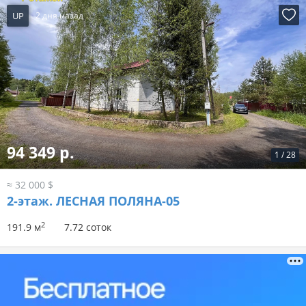
UP
2 дня назад
94 349 р.
1
/
28
≈ 32 000 $
2-этаж.
ЛЕСНАЯ ПОЛЯНА-05
2
191.9 м
7.72 соток