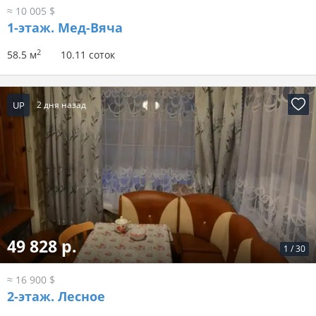
≈ 10 005 $
1-этаж.
Мед-Вяча
2
58.5 м
10.11 соток
UP
2 дня назад
49 828 р.
1
/
30
≈ 16 900 $
2-этаж.
Лесное