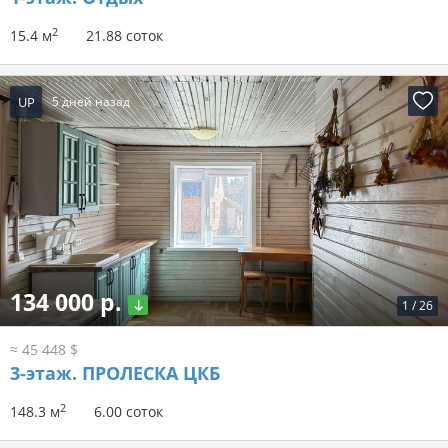
2
15.4 м
21.88 соток
UP
5 дней назад
134 000 р.
1
/
26
≈ 45 448 $
3-этаж.
ПРОЛЕСКА ЦКБ
2
148.3 м
6.00 соток