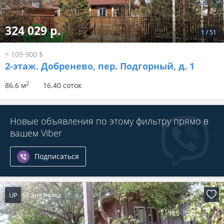
324 029 р.
1
/
51
≈ 109 900 $
2-этаж.
Добренево, пер. Подгорный, д. 1
2
86.6 м
16.40 соток
Новые объявления по этому фильтру прямо в
вашем Viber
Подписаться
UP
3 дня назад