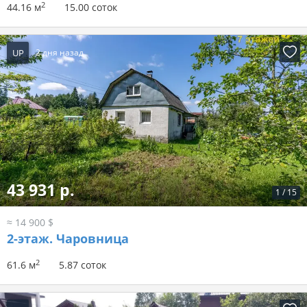
2
44.16 м
15.00 соток
UP
2 дня назад
43 931 р.
1
/
15
≈ 14 900 $
2-этаж.
Чаровница
2
61.6 м
5.87 соток