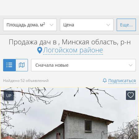
2
Площадь дома, м
Цена
Еще...
Ваш город -
district Логойский
район
?
Продажа дач в , Минская область, р-н
от
до
от
до
Логойском районе
Да
Выбрать город
р. за всё
Сначала новые
Показать 52 объявления
Подписаться
Найдено 52 объявлений
Показать 52 объявления
UP
1 час назад