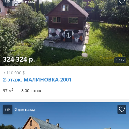
UP
2 дня назад
324 324 р.
1
/
12
≈ 110 000 $
2-этаж.
МАЛИНОВКА-2001
2
97 м
8.00 соток
UP
2 дня назад