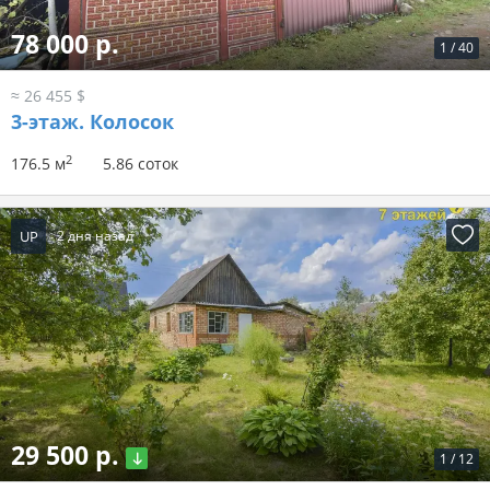
78 000 р.
1
/
40
≈ 26 455 $
3-этаж.
Колосок
2
176.5 м
5.86 соток
UP
2 дня назад
29 500 р.
1
/
12