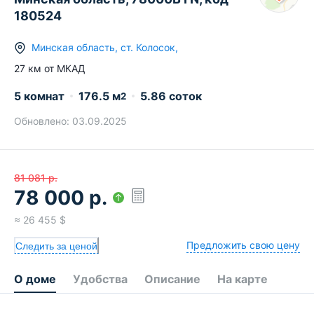
180524
Минская область
,
ст.
Колосок
,
27
км от МКАД
5 комнат
176.5
м
5.86 соток
2
Обновлено:
03.09.2025
81 081
р.
78 000
р.
≈
26 455
$
Предложить свою цену
Следить за ценой
О доме
Удобства
Описание
На карте