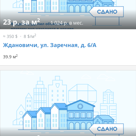
2
23 р. за м
1 024 р. в мес.
2
≈ 350 $
8 $/м
Ждановичи, ул. Заречная, д. 6/А
2
39.9 м