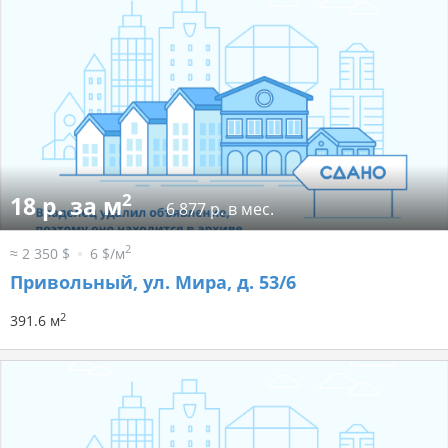
2
18 р. за м
6 877 р. в мес.
2
≈ 2 350 $
6 $/м
Привольный, ул. Мира, д. 53/6
2
391.6 м