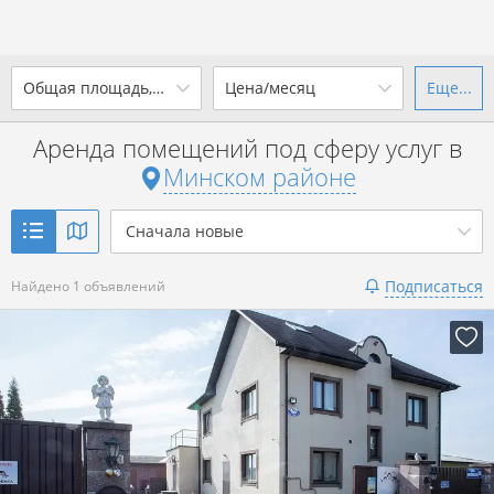
2
Общая площадь, м
Цена/месяц
Еще...
Ваш город -
district Минский
район
?
Аренда помещений под сферу услуг в
от
до
от
до
Минском районе
Да
Выбрать город
2
р. за м
Сначала новые
Показать 1 объявление
Подписаться
Найдено 1 объявлений
Показать 1 объявление