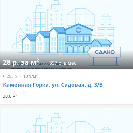
2
28 р. за м
857 р. в мес.
2
≈ 293 $
10 $/м
Каменная Горка, ул. Садовая, д. 3/В
2
30.6 м