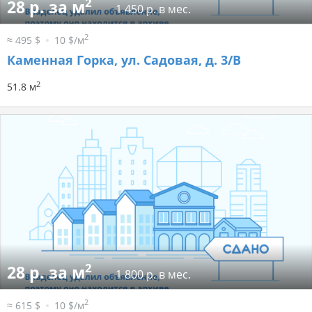
2
28 р. за м
1 450 р. в мес.
2
≈ 495 $
10 $/м
Каменная Горка, ул. Садовая, д. 3/В
2
51.8 м
2
28 р. за м
1 800 р. в мес.
2
≈ 615 $
10 $/м