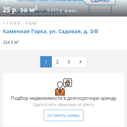
2
25 р. за м
5 613 р. в мес.
2
≈ 1 918 $
9 $/м
Каменная Горка, ул. Садовая, д. 3/В
2
224.5 м
1
2
3
Подбор недвижимости в долгосрочную аренду
Сдать/снять квартиру по факту
Оставить заявку