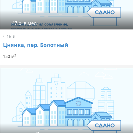
47 р. в мес.
≈ 16 $
Цнянка, пер. Болотный
2
150 м