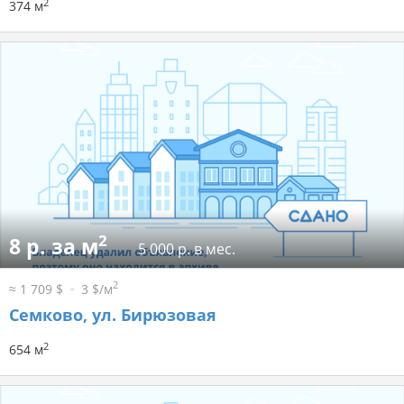
2
374 м
2
8 р. за м
5 000 р. в мес.
2
≈ 1 709 $
3 $/м
Семково, ул. Бирюзовая
2
654 м