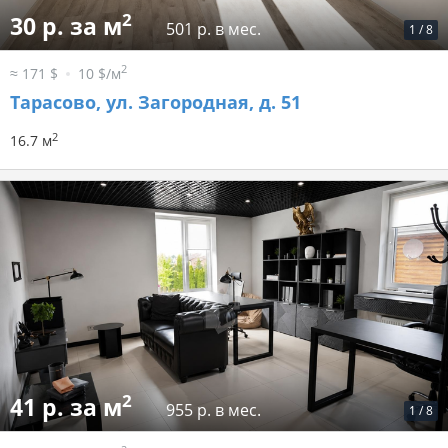
2
30 р. за м
501 р. в мес.
1
/
8
2
≈ 171 $
10 $/м
Тарасово, ул. Загородная, д. 51
2
16.7 м
2
41 р. за м
955 р. в мес.
1
/
8