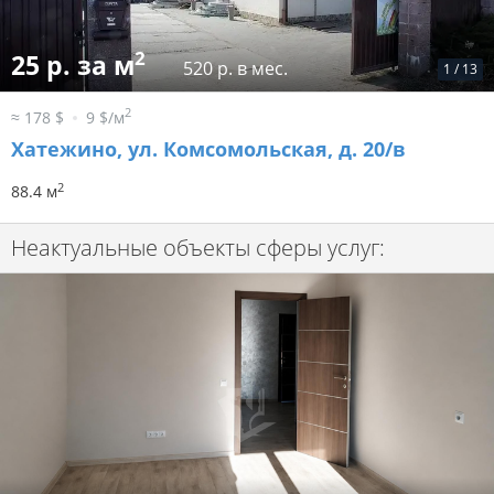
2
25 р. за м
520 р. в мес.
1
/
13
2
≈ 178 $
9 $/м
Хатежино, ул. Комсомольская, д. 20/в
2
88.4 м
Неактуальные объекты сферы услуг: