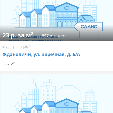
2
23 р. за м
857 р. в мес.
2
≈ 293 $
8 $/м
Ждановичи, ул. Заречная, д. 6/А
2
36.7 м