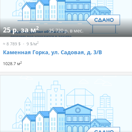
2
25 р. за м
25 720 р. в мес.
2
≈ 8 789 $
9 $/м
Каменная Горка, ул. Садовая, д. 3/В
2
1028.7 м