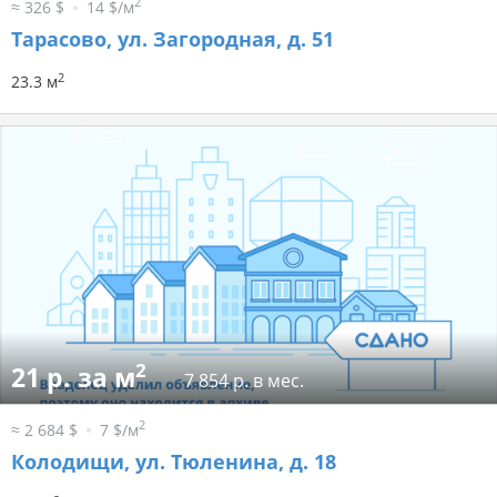
2
≈ 326 $
14 $/м
Тарасово, ул. Загородная, д. 51
2
23.3 м
2
21 р. за м
7 854 р. в мес.
2
≈ 2 684 $
7 $/м
Колодищи, ул. Тюленина, д. 18