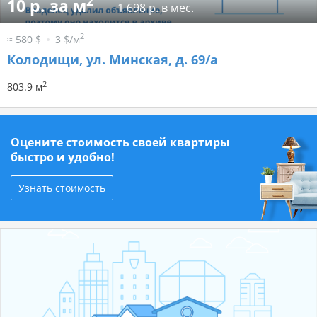
2
10 р. за м
1 698 р. в мес.
2
≈ 580 $
3 $/м
Колодищи, ул. Минская, д. 69/а
2
803.9 м
Оцените стоимость своей квартиры
быстро и удобно!
Узнать стоимость