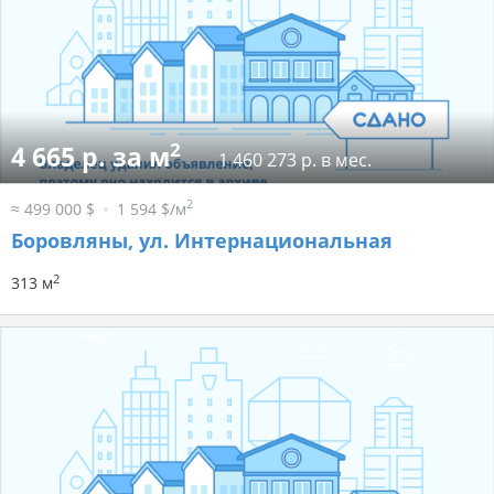
2
4 665 р. за м
1 460 273 р. в мес.
2
≈ 499 000 $
1 594 $/м
Боровляны, ул. Интернациональная
2
313 м