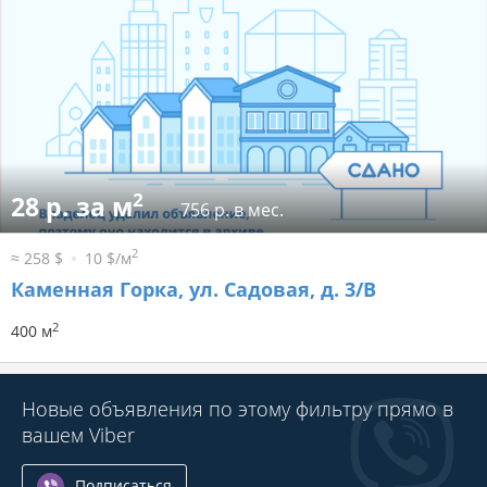
2
28 р. за м
756 р. в мес.
2
≈ 258 $
10 $/м
Каменная Горка, ул. Садовая, д. 3/В
2
400 м
Новые объявления по этому фильтру прямо в
вашем Viber
Подписаться