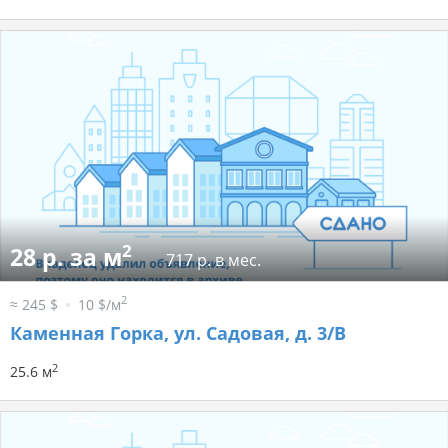
2
28 р. за м
717 р. в мес.
2
≈ 245 $
10 $/м
Каменная Горка, ул. Садовая, д. 3/В
2
25.6 м