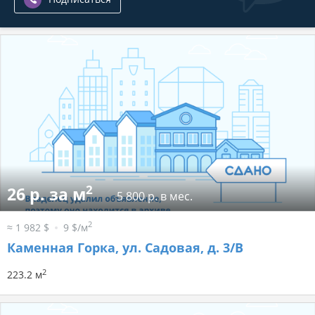
2
26 р. за м
5 800 р. в мес.
2
≈ 1 982 $
9 $/м
Каменная Горка, ул. Садовая, д. 3/В
2
223.2 м