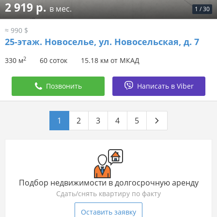
2 919 р.
в мес.
1
/
30
≈ 990 $
25-этаж.
Новоселье, ул. Новосельская, д. 7
2
330 м
60 соток
15.18 км от МКАД
Позвонить
Написать в Viber
1
2
3
4
5
Подбор недвижимости в долгосрочную аренду
Сдать/снять квартиру по факту
Оставить заявку