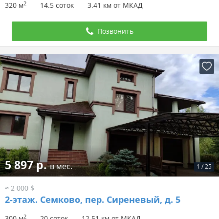
2
320 м
14.5 соток
3.41 км от МКАД
Позвонить
5 897 р.
в мес.
1
/
25
≈ 2 000 $
2-этаж.
Семково, пер. Сиреневый, д. 5
2
300 м
20 соток
12.51 км от МКАД