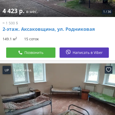
4 423 р.
в мес.
1
/
36
≈ 1 500 $
2-этаж.
Аксаковщина, ул. Родниковая
2
149.1 м
15 соток
Позвонить
Написать в Viber
UP
3 дня назад