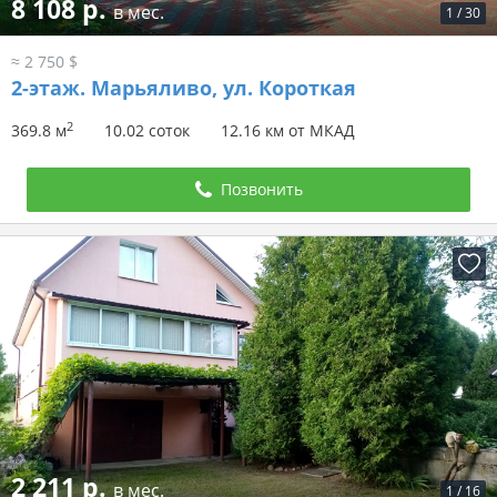
8 108 р.
в мес.
1
/
30
≈ 2 750 $
2-этаж.
Марьяливо, ул. Короткая
2
369.8 м
10.02 соток
12.16 км от МКАД
Позвонить
2 211 р.
в мес.
1
/
16