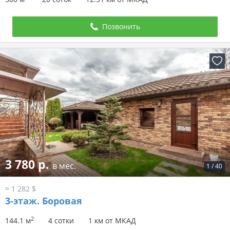
Позвонить
3 780 р.
в мес.
1
/
40
≈ 1 282 $
3-этаж.
Боровая
2
144.1 м
4 сотки
1 км от МКАД