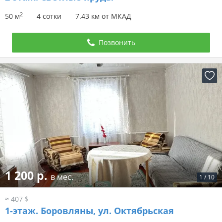
2
50 м
4 сотки
7.43 км от МКАД
Позвонить
1 200 р.
в мес.
1
/
10
≈ 407 $
1-этаж.
Боровляны, ул. Октябрьская