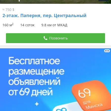
≈ 750 $
2-этаж.
Паперня, пер. Центральный
2
160 м
14 соток
9.8 км от МКАД
Позвонить