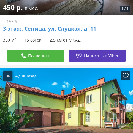
450 р.
в мес.
1
/
1
≈ 153 $
3-этаж.
Сеница, ул. Слуцкая, д. 11
2
350 м
15 соток
2.5 км от МКАД
Позвонить
Написать в Viber
UP
4 дня назад