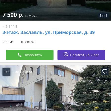
7 500 р.
в мес.
1
/
41
≈ 2 544 $
3-этаж.
Заславль, ул. Приморская, д. 39
2
290 м
10 соток
Позвонить
Написать в Viber
UP
1 день назад