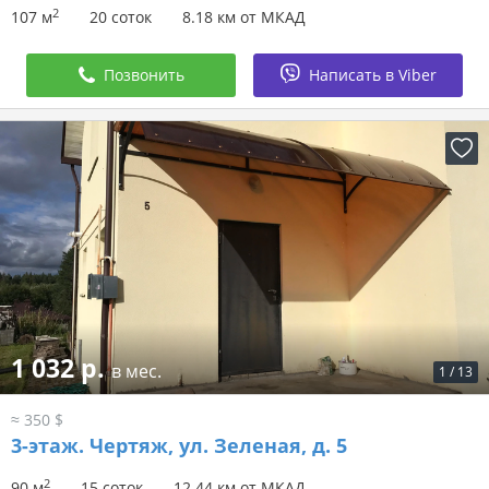
2
107 м
20 соток
8.18 км от МКАД
Позвонить
Написать в Viber
1 032 р.
в мес.
1
/
13
≈ 350 $
3-этаж.
Чертяж, ул. Зеленая, д. 5
2
90 м
15 соток
12.44 км от МКАД