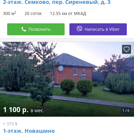
2-этаж.
Семково, пер. Сиреневый, д. 3
2
300 м
20 соток
12.55 км от МКАД
Позвонить
Написать в Viber
1 100 р.
в мес.
1
/
6
≈ 373 $
1-этаж.
Новашино