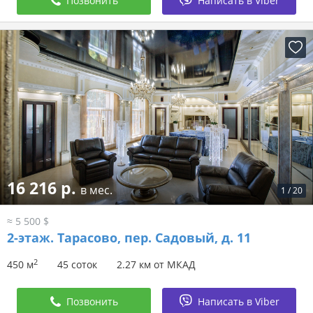
Позвонить
Написать в Viber
16 216 р.
в мес.
1
/
20
≈ 5 500 $
2-этаж.
Тарасово, пер. Садовый, д. 11
2
450 м
45 соток
2.27 км от МКАД
Позвонить
Написать в Viber