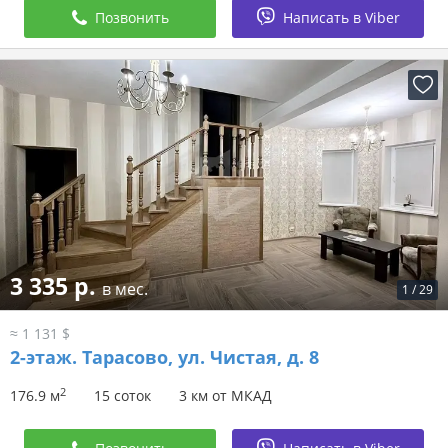
Позвонить
Написать в Viber
3 335 р.
в мес.
1
/
29
≈ 1 131 $
2-этаж.
Тарасово, ул. Чистая, д. 8
2
176.9 м
15 соток
3 км от МКАД