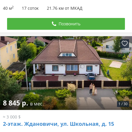
2
40 м
17 соток
21.76 км от МКАД
Позвонить
8 845 р.
в мес.
1
/
30
≈ 3 000 $
2-этаж.
Ждановичи, ул. Школьная, д. 15