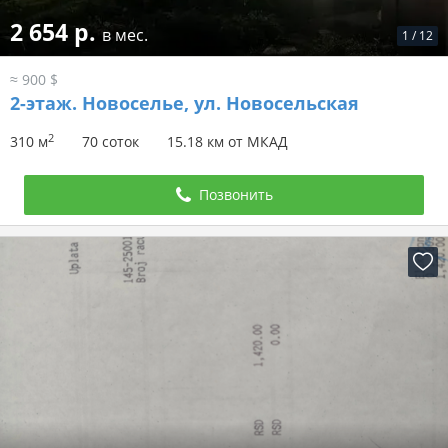
2 654 р.
в мес.
1
/
12
≈ 900 $
2-этаж.
Новоселье, ул. Новосельская
2
310 м
70 соток
15.18 км от МКАД
Позвонить