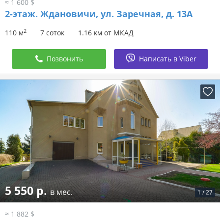
≈ 1 600 $
2-этаж.
Ждановичи, ул. Заречная, д. 13А
2
110 м
7 соток
1.16 км от МКАД
Позвонить
Написать в Viber
5 550 р.
в мес.
1
/
27
≈ 1 882 $