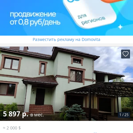
Разместить рекламу на Domovita
5 897 р.
в мес.
1
/
25
≈ 2 000 $