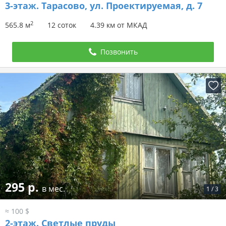
3-этаж.
Тарасово, ул. Проектируемая, д. 7
2
565.8 м
12 соток
4.39 км от МКАД
Позвонить
295 р.
в мес.
1
/
3
≈ 100 $
2-этаж.
Светлые пруды