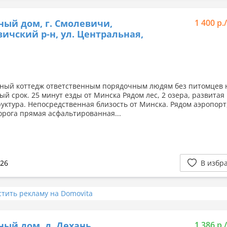
ный дом, г. Смолевичи,
1 400 р.
ичский р-н, ул. Центральная,
ный коттедж ответственным порядочным людям без питомцев 
ый срок. 25 минут езды от Минска Рядом лес, 2 озера, развитая
уктура. Непосредственная близость от Минска. Рядом аэропорт
орога прямая асфальтированная...
026
В избр
стить рекламу на Domovita
ный дом, д. Дехань,
1 386 р.