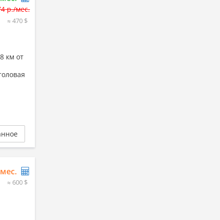
74 р./мес.
≈ 470 $
8 км от
толовая
анное
/мес.
≈ 600 $