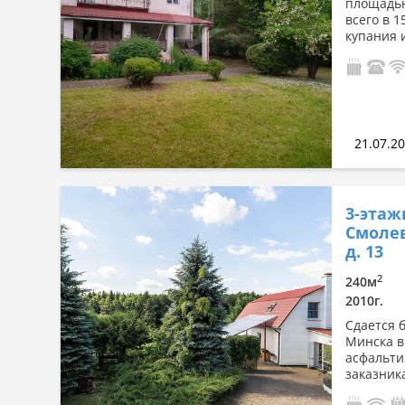
площадью
всего в 
купания и
21.07.2
3-этаж
Смолев
д. 13
2
240м
2010г.
Сдается б
Минска в
асфальти
заказника