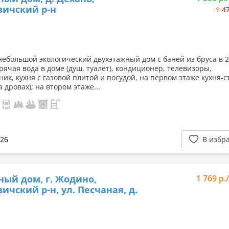
ичский р-н
1 4
ебольшой экологический двухэтажный дом с баней из бруса в 2
рячая вода в доме (душ, туалет), кондиционер, телевизоры,
ник, кухня с газовой плитой и посудой, на первом этаже кухня-с
а дровах); на втором этаже...
026
В избр
ный дом, г. Жодино,
1 769 р.
ичский р-н, ул. Песчаная, д.