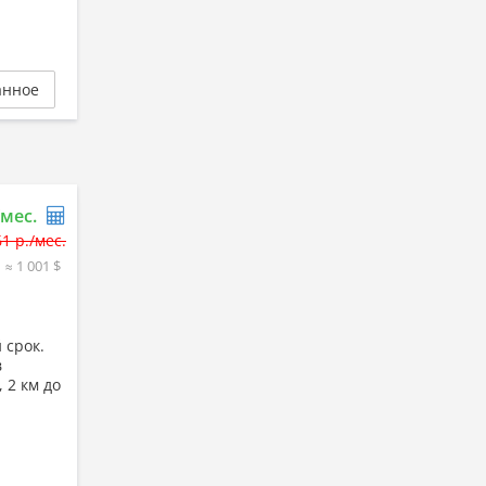
анное
/мес.
61 р./мес.
≈ 1 001 $
 срок.
в
 2 км до