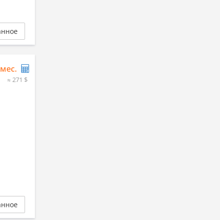
анное
/мес.
≈ 271 $
анное