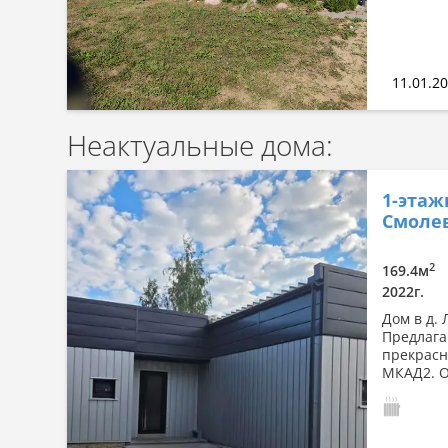
11.01.2
Неактуальные дома:
1-этаж
Смолев
2
169.4м
2022г.
Дом в д.
Предлага
прекрасн
МКАД2. О