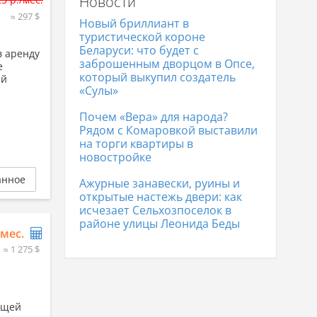
Новости
≈ 297 $
Новый бриллиант в
туристической короне
Беларуси: что будет с
в аренду
заброшенным дворцом в Опсе,
е
который выкупил создатель
ый
«Сулы»
Почем «Вера» для народа?
Рядом с Комаровкой выставили
на торги квартиры в
новостройке
анное
Ажурные занавески, руины и
открытые настежь двери: как
исчезает Сельхозпоселок в
районе улицы Леонида Беды
/мес.
≈ 1 275 $
бщей