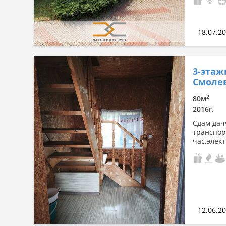
18.07.2
3-этаж
Смолев
2
80м
2016г.
Сдам дач
транспор
час,элек
12.06.2