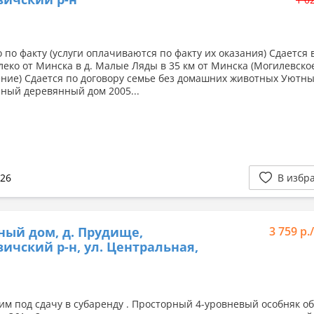
 по факту (услуги оплачиваются по факту их оказания) Сдается 
леко от Минска в д. Малые Ляды в 35 км от Минска (Могилевско
ние) Сдается по договору семье без домашних животных Уютн
ный деревянный дом 2005...
026
В избр
ный дом, д. Прудище,
3 759 р.
ичский р-н, ул. Центральная,
им под сдачу в субаренду . Просторный 4-уровневый особняк о