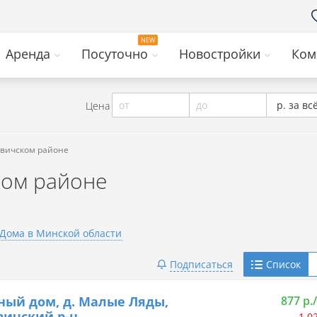
Аренда
Посуточно
Новостройки
Ком
от
до
р. за вс
Цена
евичском районе
ком районе
Дома в Минской области
Telegram
Подписаться
Список
Viber
ный дом, д. Малые Ляды,
877 р.
ичский р-н
1 0