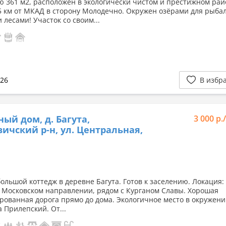
 361 м2, расположен в экологически чистом и престижном рай
15 км от МКАД в сторону Молодечно. Окружен озёрами для рыба
 лесами! Участок со своим...
026
В избр
ный дом, д. Багута,
3 000 р.
ичский р-н, ул. Центральная,
ольшой коттедж в деревне Багута. Готов к заселению. Локация: 
 Московском направлении, рядом с Курганом Славы. Хорошая
рованная дорога прямо до дома. Экологичное место в окружени
 Прилепский. От...