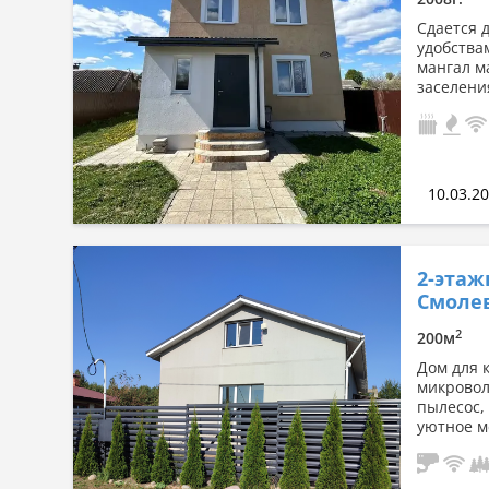
Сдается 
удобства
мангал м
заселени
10.03.2
2-этаж
Смолев
2
200м
Дом для 
микровол
пылесос,
уютное ме