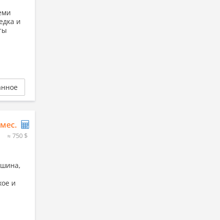
еми
едка и
ты
анное
/мес.
≈ 750 $
ашина,
хое и