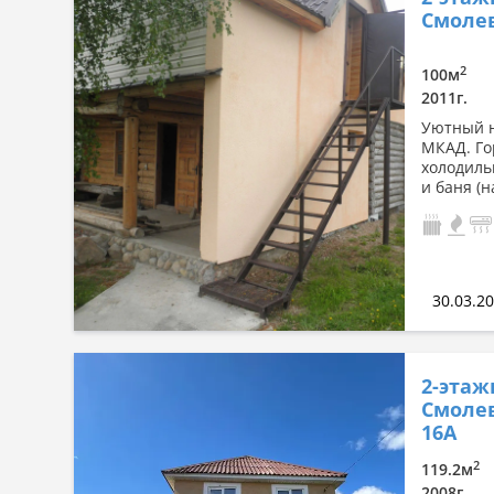
Смолев
2
100м
2011г.
Уютный н
МКАД. Го
холодиль
и баня (н
30.03.2
2-этаж
Смолев
16А
2
119.2м
2008г.