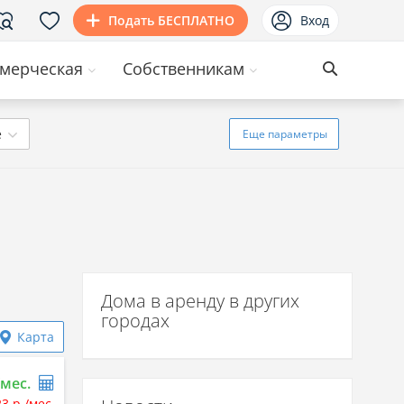
Подать БЕСПЛАТНО
Вход
мерческая
Собственникам
ё
Еще
параметры
Дома в аренду в других
городах
Карта
/мес.
23 р./мес.