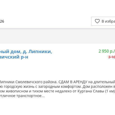
026
В избр
ный дом, д. Липники,
2 950 р.
ичский р-н
3 1
 Липники Смолевичского района. СДАМ В АРЕНДУ на длительный
ю городскую жизнь с загородным комфортом. Дом расположен 
ом живописном и тихом месте недалеко от Кургана Славы (1 км),
тличное транспортное...