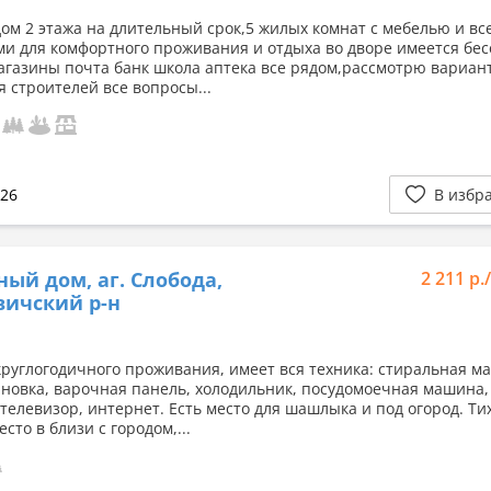
дом 2 этажа на длительный срок,5 жилых комнат с мебелью и вс
ми для комфортного проживания и отдыха во дворе имеется бес
агазины почта банк школа аптека все рядом,рассмотрю вариан
я строителей все вопросы...
026
В избр
ный дом, аг. Слобода,
2 211 р.
ичский р-н
круглогодичного проживания, имеет вся техника: стиральная м
новка, варочная панель, холодильник, посудомоечная машина,
 телевизор, интернет. Есть место для шашлыка и под огород. Ти
сто в близи с городом,...