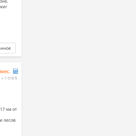
оне,
лки/
анное
/мес.
≈ 1 018 $
17 км от
и лесов