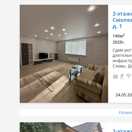
2-этаж
Смолев
д. 1
2
140м
2025г.
Сдам уют
длительн
инфрастр
Славы. Д
24.05.2
Разме
2-этаж