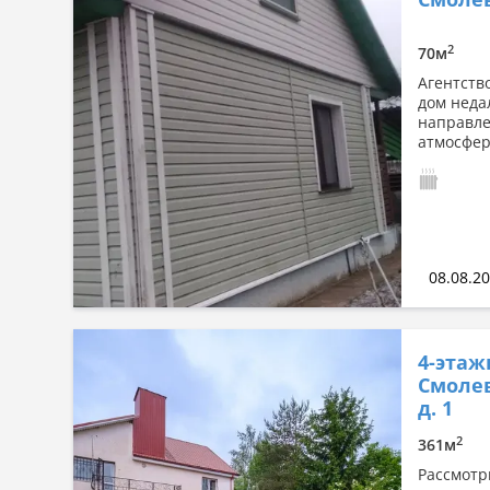
Сначала дорогие
По комнатности: большая →
2
70м
малая
Агентство
По комнатности: малая →
дом неда
большая
направле
атмосфер
По площади: большая → малая
По площади: малая → большая
08.08.2
4-этаж
Смолев
д. 1
2
361м
Рассмотр