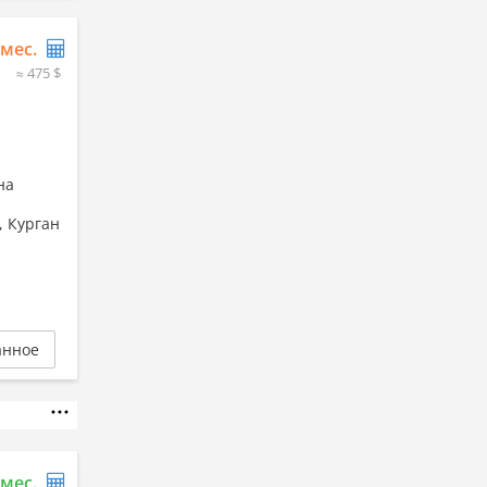
/мес.
≈ 475 $
на
, Курган
анное
/мес.