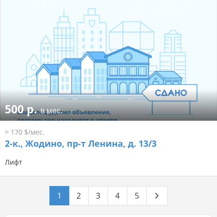
500 р.
в мес.
≈ 170 $/мес.
2-к.,
Жодино, пр-т Ленина, д. 13/3
Лифт
1
2
3
4
5