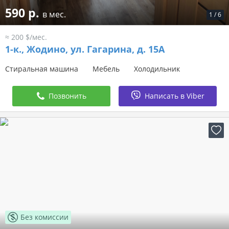
590 р.
в мес.
1
/
6
≈ 200 $/мес.
1-к.,
Жодино, ул. Гагарина, д. 15А
Стиральная машина
Мебель
Холодильник
Позвонить
Написать в Viber
Без комиссии