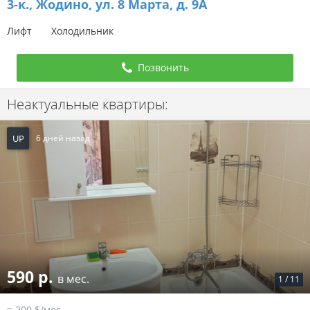
3-к.,
Жодино, ул. 8 Марта, д. 9А
Лифт
Холодильник
Позвонить
Неактуальные квартиры:
UP
6 дней назад
590 р.
в мес.
1
/
11
≈ 200 $/мес.