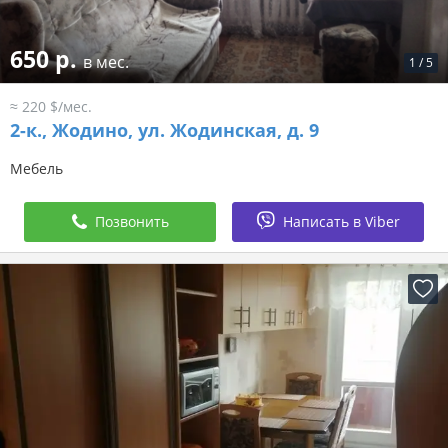
650 р.
в мес.
1
/
5
≈ 220 $/мес.
2-к.,
Жодино, ул. Жодинская, д. 9
Мебель
Позвонить
Написать в Viber