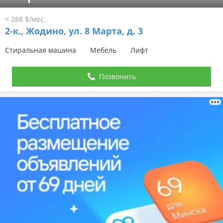
≈ 288 $/мес.
2-к.,
Жодино, ул. 8 Марта, д. 3
Стиральная машина
Мебель
Лифт
Позвонить