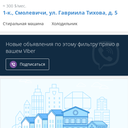
≈ 300 $/мес.
1-к.,
Смолевичи, ул. Гавриила Тихова, д. 5
Стиральная машина
Холодильник
Новые объявления по этому фильтру прямо в
вашем Viber
Подписаться