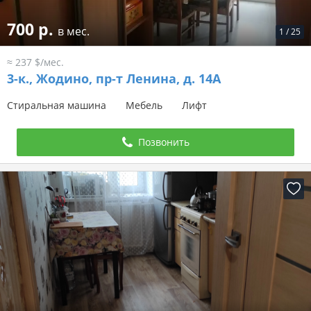
700 р.
в мес.
1
/
25
≈ 237 $/мес.
3-к.,
Жодино, пр-т Ленина, д. 14А
Стиральная машина
Мебель
Лифт
Позвонить