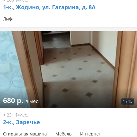
1-к.,
Жодино, ул. Гагарина, д. 8А
Лифт
680 р.
в мес.
1
/
15
≈ 231 $/мес.
2-к.,
Заречье
Стиральная машина
Мебель
Интернет