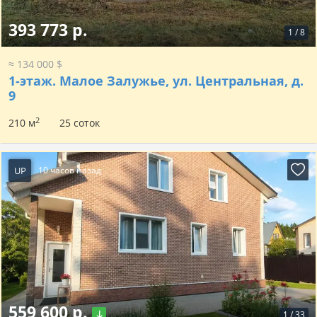
393 773 р.
1
/
8
≈ 134 000 $
1-этаж.
Малое Залужье, ул. Центральная, д.
9
2
210 м
25 соток
UP
10 часов назад
559 600 р.
1
/
33