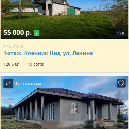
55 000 р.
1
/
9
≈ 18 716 $
1-этаж.
Кленник Низ, ул. Ленина
2
128.6 м
10 соток
UP
10 часов назад