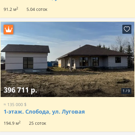
2
91.2 м
5.04 соток
396 711 р.
1
/
9
≈ 135 000 $
1-этаж.
Слобода, ул. Луговая
2
194.9 м
25 соток