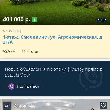
401 000 р.
1
/
32
≈ 136 459 $
1-этаж.
Смолевичи, ул. Агрономическая, д.
21/А
2
90.9 м
11.4 соток
Новые объявления по этому фильтру прямо в
вашем Viber
Подписаться
UP
10 часов назад