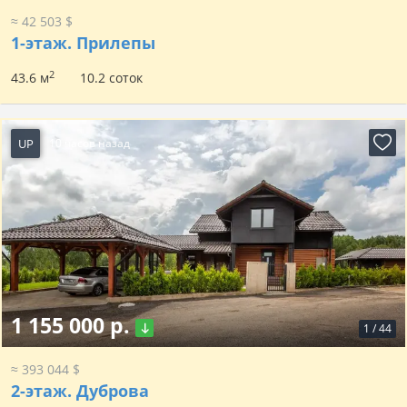
≈ 42 503 $
1-этаж.
Прилепы
2
43.6 м
10.2 соток
UP
10 часов назад
1 155 000 р.
1
/
44
≈ 393 044 $
2-этаж.
Дуброва