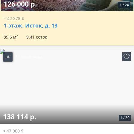
126 000 р.
1
/
24
≈ 42 878 $
1-этаж.
Исток, д. 13
2
89.6 м
9.41 соток
UP
13 часов назад
138 114 р.
1
/
30
≈ 47 000 $