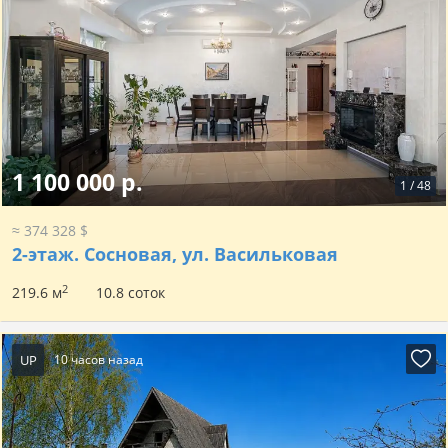
1 100 000 р.
1
/
48
≈ 374 328 $
2-этаж.
Сосновая, ул. Васильковая
2
219.6 м
10.8 соток
UP
10 часов назад