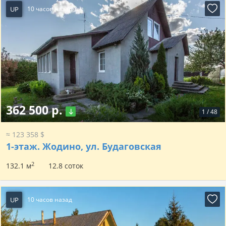
UP
10 часов назад
362 500 р.
1
/
48
≈ 123 358 $
1-этаж.
Жодино, ул. Будаговская
2
132.1 м
12.8 соток
UP
10 часов назад