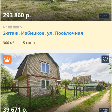
293 860 р.
1
/
11
≈ 100 000 $
2-этаж.
Избицкое, ул. Посёлочная
2
366 м
15 соток
39 671 р.
1
/
23