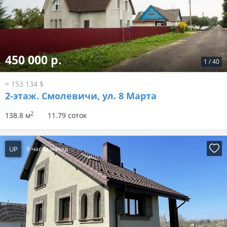
450 000 р.
1
/
40
≈ 153 134 $
2-этаж.
Смолевичи, ул. 8 Марта
2
138.8 м
11.79 соток
UP
8 часов назад