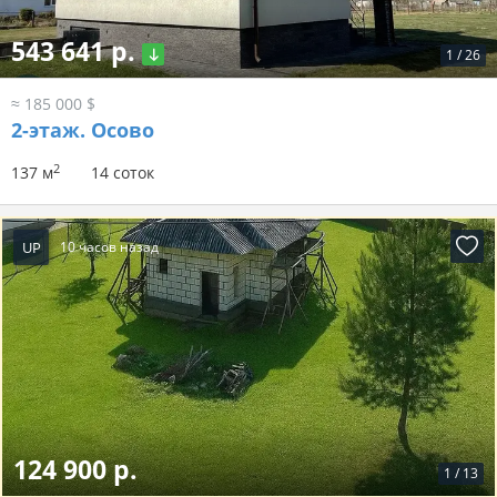
543 641 р.
1
/
26
≈ 185 000 $
2-этаж.
Осово
2
137 м
14 соток
UP
10 часов назад
124 900 р.
1
/
13