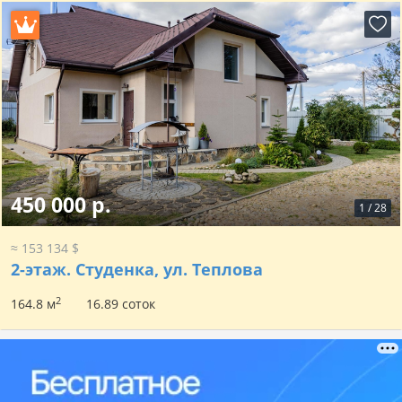
450 000 р.
1
/
28
≈ 153 134 $
2-этаж.
Студенка, ул. Теплова
2
164.8 м
16.89 соток