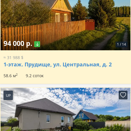
94 000 р.
1
/
14
≈ 31 988 $
1-этаж.
Прудище, ул. Центральная, д. 2
2
58.6 м
9.2 соток
UP
10 часов назад