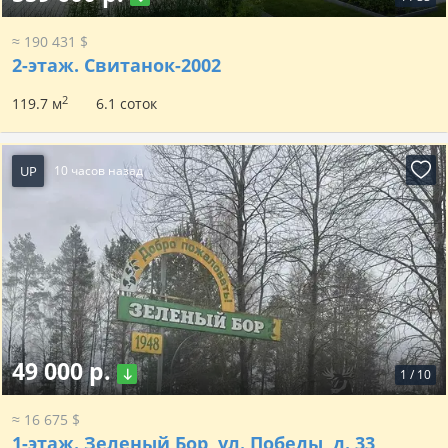
≈ 190 431 $
2-этаж.
Свитанок-2002
2
119.7 м
6.1 соток
UP
10 часов назад
49 000 р.
1
/
10
≈ 16 675 $
1-этаж.
Зеленый Бор, ул. Победы, д. 33