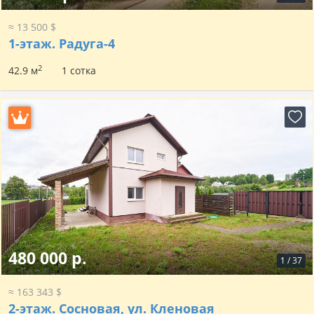
≈ 13 500 $
1-этаж.
Радуга-4
2
42.9 м
1 сотка
480 000 р.
1
/
37
≈ 163 343 $
2-этаж.
Сосновая, ул. Кленовая