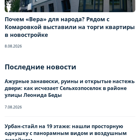
Почем «Вера» для народа? Рядом с
Комаровкой выставили на торги квартиры
в новостройке
8.08.2026
Бронирование квартиры
Последние новости
Отправьте запрос, чтобы забронировать
Ажурные занавески, руины и открытые настежь
двери: как исчезает Сельхозпоселок в районе
Количество гостей
улицы Леонида Беды
7.08.2026
Заезд
Взрослые
-
0
+
НАСТРОЙТЕ ПАРАМЕТРЫ
НАСТРОЙТЕ ПАРАМЕТРЫ
Урбан-стайл на 19 этаже: нашли просторную
однушку с панорамным видом и воздушным
ИСПОЛЬЗОВАНИЯ ФАЙЛОВ
ИСПОЛЬЗОВАНИЯ ФАЙЛОВ