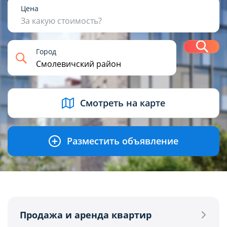
1
2
3
4+
Цена
За какую стоимость?
Н
Город
USD
BYN
EUR
RUB
Смотреть на карте
Разместить объявление
Продажа и аренда квартир