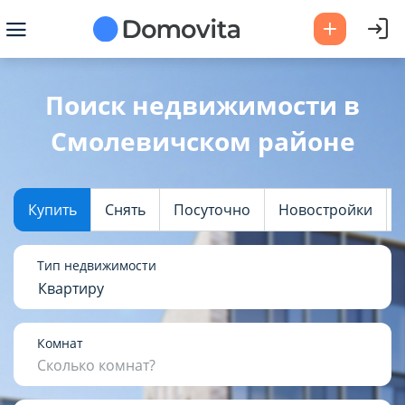
Ваш город -
Смолевичский
Поиск недвижимости в
район
?
Смолевичском районе
Да
Выбрать город
Купить
Снять
Посуточно
Новостройки
Тип недвижимости
Квартиру
Комнат
Сколько комнат?