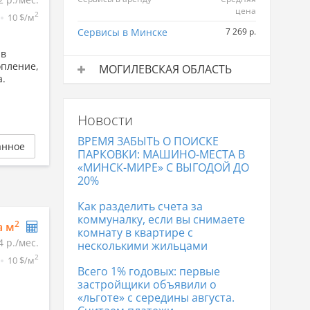
цена
2
10 $/м
Сервисы в Минске
7 269 р.
 в
опление,
МОГИЛЕВСКАЯ ОБЛАСТЬ
а.
Сервисы в аренду
Средняя
цена
Новости
Сервисы в Бобруйске
3 970 р.
ВРЕМЯ ЗАБЫТЬ О ПОИСКЕ
анное
ПАРКОВКИ: МАШИНО-МЕСТА В
«МИНСК-МИРЕ» С ВЫГОДОЙ ДО
20%
Как разделить счета за
коммуналку, если вы снимаете
2
а м
комнату в квартире с
4 р./мес.
несколькими жильцами
2
10 $/м
Всего 1% годовых: первые
застройщики объявили о
«льготе» с середины августа.