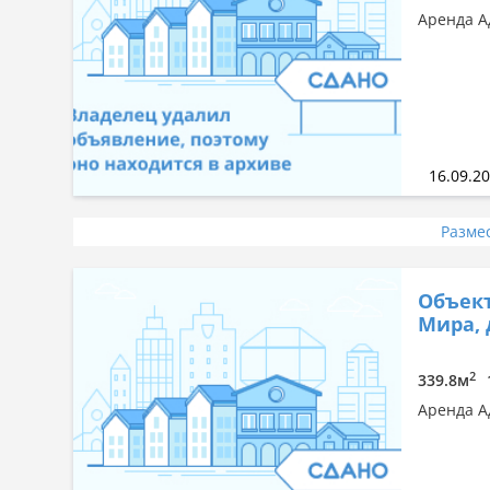
Аренда А
16.09.2
Разме
Объект
Мира, 
2
339.8м
Аренда А