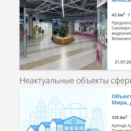
Сначала дорогие
По площади: большая → малая
2
42.6м
1
По площади: малая → большая
Предлага
Смолевич
видеонаб
Возможно
21.07.2
Неактуальные объекты сферы
Объект
Мира, 
2
339.8м
Аренда А
Помещени