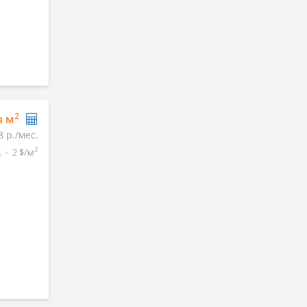
2
а м
8 р./мес.
2
.
2 $/м