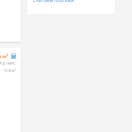
Считаем платежи
2
а м
4 р./мес.
2
10 $/м