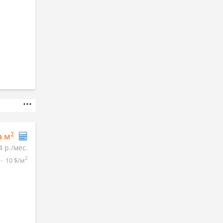
2
а м
4 р./мес.
2
10 $/м