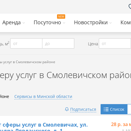
Аренда
Посуточно
Новостройки
Ком
2
от
до
от
ь, м
Цена
ы услуг в Смолевичском районе
еру услуг в Смолевичском райо
йоне
Сервисы в Минской области
Telegram
Подписаться
Список
Viber
 сферы услуг в Смолевичах, ул.
28 р. за 
ндра Лявданского, д. 1
1 19