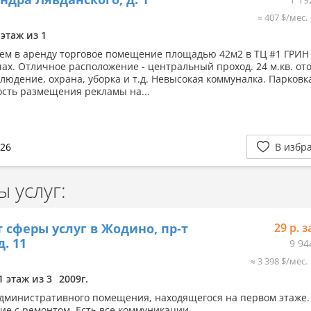
≈ 407 $/мес.
 этаж из 1
ем в аренду торговое помещение площадью 42м2 в ТЦ #1 ГРИН
ах. Отличное расположение - центральный проход. 24 м.кв. от
людение, охрана, уборка и т.д. Невысокая коммуналка. Парковк
сть размещения рекламы на...
026
В избр
 услуг:
 сферы услуг в Жодино, пр-т
29 р. з
д. 11
9 94
≈ 3 398 $/мес.
1 этаж из 3
2009г.
дминистративного помещения, находящегося на первом этаже.
е с ремонтом. Есть все коммуникации.