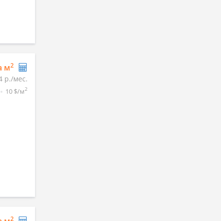
2
а м
4 р./мес.
2
10 $/м
2