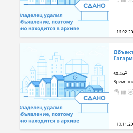
16.02.2
Объект
Гагари
2
60.4м
Временно
10.11.2