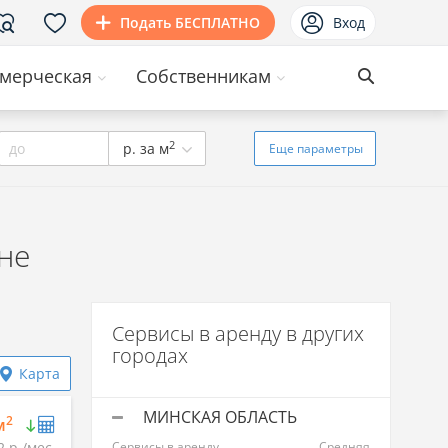
Подать БЕСПЛАТНО
Вход
мерческая
Собственникам
2
до
р. за м
Еще
параметры
не
Сервисы в аренду в других
городах
Карта
МИНСКАЯ ОБЛАСТЬ
2
м
2 р./мес.
Сервисы в аренду
Средняя