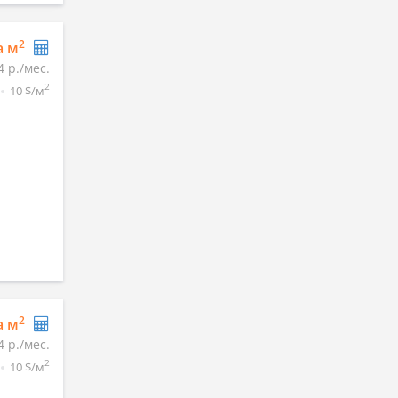
2
а м
4 р./мес.
2
10 $/м
2
а м
4 р./мес.
2
10 $/м