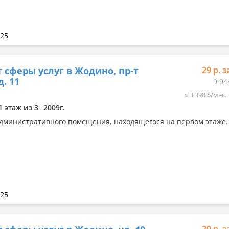
025
 сферы услуг в Жодино, пр-т
29 р. з
д. 11
9 94
≈ 3 398 $/мес.
1 этаж из 3
2009г.
дминистративного помещения, находящегося на первом этаже.
025