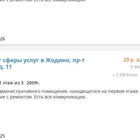
026
 сферы услуг в Жодино, пр-т
29 р. з
д. 11
9 94
≈ 3 398 $/мес.
1 этаж из 3
2009г.
дминистративного помещения, находящегося на первом этаже.
е с ремонтом. Есть все коммуникации.
025