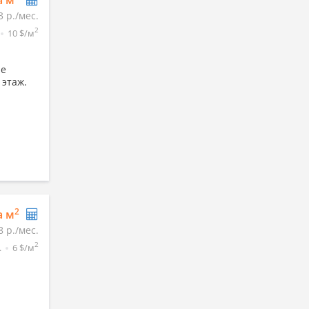
а м
3 р./мес.
2
10 $/м
ре
 этаж.
2
а м
8 р./мес.
2
.
6 $/м