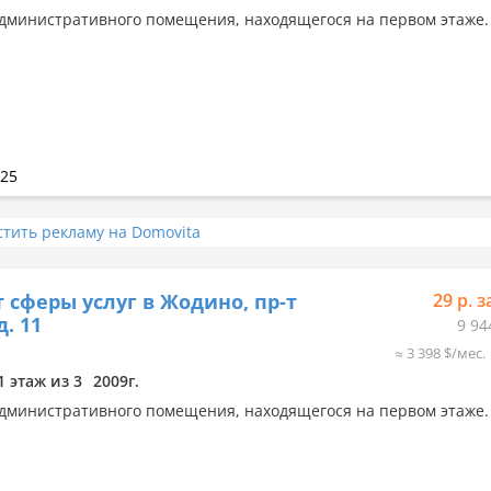
дминистративного помещения, находящегося на первом этаже.
025
стить рекламу на Domovita
 сферы услуг в Жодино, пр-т
29 р. з
д. 11
9 94
≈ 3 398 $/мес.
1 этаж из 3
2009г.
дминистративного помещения, находящегося на первом этаже.