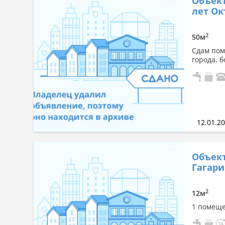
Объект
лет Окт
2
50м
Сдам поме
города, 
12.01.2
Объект
Гагари
2
12м
1 помещен