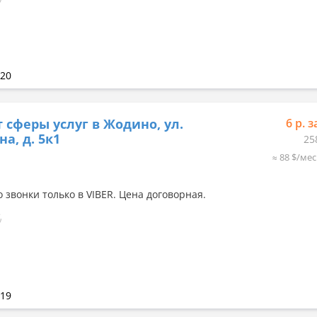
020
 сферы услуг в Жодино, ул.
6 р. з
на, д. 5к1
25
≈ 88 $/мес
 звонки только в VIBER. Цена договорная.
019